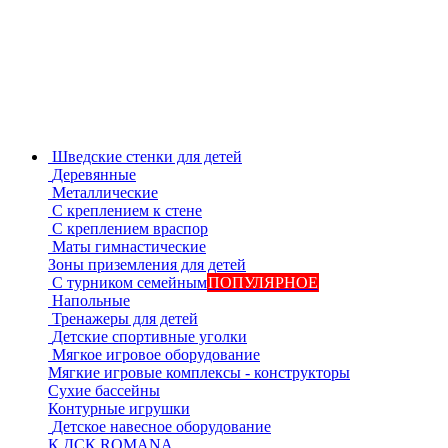
Шведские стенки для детей
Деревянные
Металлические
С креплением к стене
С креплением враспор
Маты гимнастические
Зоны приземления для детей
С турником семейным
ПОПУЛЯРНОЕ
Напольные
Тренажеры для детей
Детские спортивные уголки
Мягкое игровое оборудование
Мягкие игровые комплексы - конструкторы
Сухие бассейны
Контурные игрушки
Детское навесное оборудование
К ДСК ROMANA