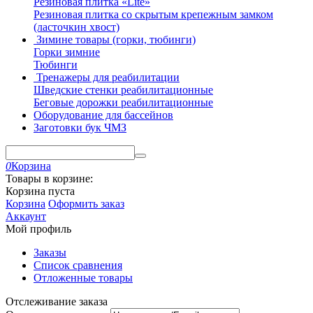
Резиновая плитка «Lite»
Резиновая плитка со скрытым крепежным замком
(ласточкин хвост)
Зимине товары (горки, тюбинги)
Горки зимние
Тюбинги
Тренажеры для реабилитации
Шведские стенки реабилитационные
Беговые дорожки реабилитационные
Оборудование для бассейнов
Заготовки бук ЧМЗ
0
Корзина
Товары в корзине:
Корзина пуста
Корзина
Оформить заказ
Аккаунт
Мой профиль
Заказы
Список сравнения
Отложенные товары
Отслеживание заказа