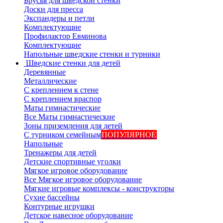
Брусья для шведской стенки
Доски для пресса
Экспандеры и петли
Комплектующие
Профилактор Евминова
Комплектующие
Напольные шведские стенки и турники
Шведские стенки для детей
Деревянные
Металлические
С креплением к стене
С креплением враспор
Маты гимнастические
Все Маты гимнастические
Зоны приземления для детей
С турником семейным
ПОПУЛЯРНОЕ
Напольные
Тренажеры для детей
Детские спортивные уголки
Мягкое игровое оборудование
Все Мягкое игровое оборудование
Мягкие игровые комплексы - конструкторы
Сухие бассейны
Контурные игрушки
Детское навесное оборудование