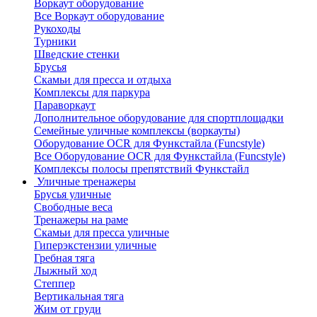
Воркаут оборудование
Все Воркаут оборудование
Рукоходы
Турники
Шведские стенки
Брусья
Скамьи для пресса и отдыха
Комплексы для паркура
Параворкаут
Дополнительное оборудование для спортплощадки
Семейные уличные комплексы (воркауты)
Оборудование OCR для Функстайла (Funcstyle)
Все Оборудование OCR для Функстайла (Funcstyle)
Комплексы полосы препятствий Функстайл
Уличные тренажеры
Брусья уличные
Свободные веса
Тренажеры на раме
Скамьи для пресса уличные
Гиперэкстензии уличные
Гребная тяга
Лыжный ход
Степпер
Вертикальная тяга
Жим от груди