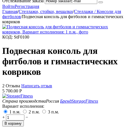
Отслеживание заказа
Войти
Регистрация
Главная
/
Стеллажи, стойки, вешалки
/
Стеллажи / Консоли для
фитболов
/
Подвесная консоль для фитболов и гимнастических
ковриков
КОД:
StF0100
Подвесная консоль для
фитболов и гимнастических
ковриков
2 Отзыва
Написать отзыв
5 700.00
Р
Страна производства
Россия
Бренд
StorageFitness
Вариант исполнения:
1 п.м.
2 п.м.
3 п.м.
+
−
В корзину