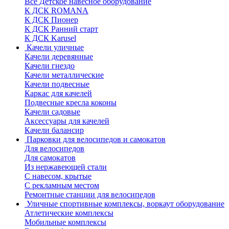
Все Детское навесное оборудование
К ДСК ROMANA
К ДСК Пионер
К ДСК Ранний старт
К ДСК Karusel
Качели уличные
Качели деревянные
Качели гнездо
Качели металлические
Качели подвесные
Каркас для качелей
Подвесные кресла коконы
Качели садовые
Аксессуары для качелей
Качели балансир
Парковки для велосипедов и самокатов
Для велосипедов
Для самокатов
Из нержавеющей стали
С навесом, крытые
С рекламным местом
Ремонтные станции для велосипедов
Уличные спортивные комплексы, воркаут оборудование
Атлетические комплексы
Мобильные комплексы