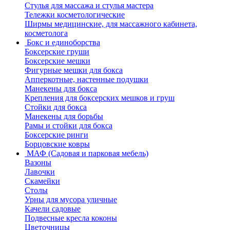
Стулья для массажа и стулья мастера
Тележки косметологические
Ширмы медицинские, для массажного кабинета,
косметолога
Бокс и единоборства
Боксерские груши
Боксерские мешки
Фигурные мешки для бокса
Апперкотные, настенные подушки
Манекены для бокса
Крепления для боксерских мешков и груш
Стойки для бокса
Манекены для борьбы
Рамы и стойки для бокса
Боксерские ринги
Борцовские ковры
МАФ (Садовая и парковая мебель)
Вазоны
Лавочки
Скамейки
Столы
Урны для мусора уличные
Качели садовые
Подвесные кресла коконы
Цветочницы