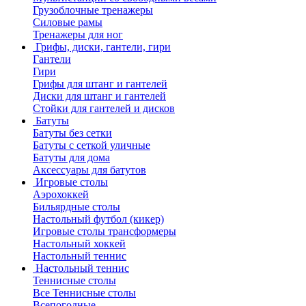
Грузоблочные тренажеры
Силовые рамы
Тренажеры для ног
Грифы, диски, гантели, гири
Гантели
Гири
Грифы для штанг и гантелей
Диски для штанг и гантелей
Стойки для гантелей и дисков
Батуты
Батуты без сетки
Батуты с сеткой уличные
Батуты для дома
Аксессуары для батутов
Игровые столы
Аэрохоккей
Бильярдные столы
Настольный футбол (кикер)
Игровые столы трансформеры
Настольный хоккей
Настольный теннис
Настольный теннис
Теннисные столы
Все Теннисные столы
Всепогодные