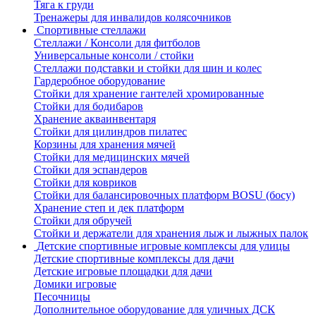
Тяга к груди
Тренажеры для инвалидов колясочников
Спортивные стеллажи
Стеллажи / Консоли для фитболов
Универсальные консоли / стойки
Стеллажи подставки и стойки для шин и колес
Гардеробное оборудование
Стойки для хранение гантелей хромированные
Стойки для бодибаров
Хранение акваинвентаря
Стойки для цилиндров пилатес
Корзины для хранения мячей
Стойки для медицинских мячей
Стойки для эспандеров
Стойки для ковриков
Стойки для балансировочных платформ BOSU (босу)
Хранение степ и дек платформ
Стойки для обручей
Стойки и держатели для хранения лыж и лыжных палок
Детские спортивные игровые комплексы для улицы
Детские спортивные комплексы для дачи
Детские игровые площадки для дачи
Домики игровые
Песочницы
Дополнительное оборудование для уличных ДСК