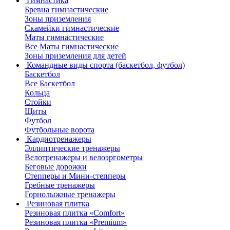
Гимнастика
Бревна гимнастические
Зоны приземления
Скамейки гимнастические
Маты гимнастические
Все Маты гимнастические
Зоны приземления для детей
Командные виды спорта (баскетбол, футбол)
Баскетбол
Все Баскетбол
Кольца
Стойки
Щиты
Футбол
Футбольные ворота
Кардиотренажеры
Эллиптические тренажеры
Велотренажеры и велоэргометры
Беговые дорожки
Степперы и Мини-степперы
Гребные тренажеры
Горнолыжные тренажеры
Резиновая плитка
Резиновая плитка «Comfort»
Резиновая плитка «Premium»