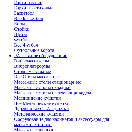
Горки зимние
Горки пластиковые
Баскетбол
Все Баскетбол
Кольца
Стойки
Щиты
Футбол
Все Футбол
Футбольные ворота
Массажное оборудование
Вибромассажеры
Виброплатформы
Столы массажные
Все Столы массажные
Массажные столы стационарные
Массажные столы складные
Массажные столы с электроприводом
Медицинские кушетки
Все Медицинские кушетки
Деревянные СПА кушетки
Металлические кушетки
Оборудование для кабинетов и аксессуары для
массажных столов
Массажные валики