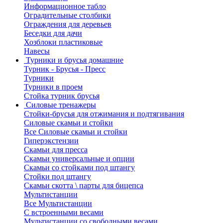
Информационное табло
Оградительные столбики
Ограждения для деревьев
Беседки для дачи
Хозблоки пластиковые
Навесы
Турники и брусья домашние
Турник - Брусья - Пресс
Турники
Турники в проем
Стойка турник брусья
Силовые тренажеры
Стойки-брусья для отжимания и подтягивания
Силовые скамьи и стойки
Все Силовые скамьи и стойки
Гиперэкстензии
Скамьи для пресса
Скамьи универсальные и опции
Скамьи со стойками под штангу
Стойки под штангу
Скамьи скотта \ парты для бицепса
Мультистанции
Все Мультистанции
С встроенными весами
Мультистанции со свободными весами