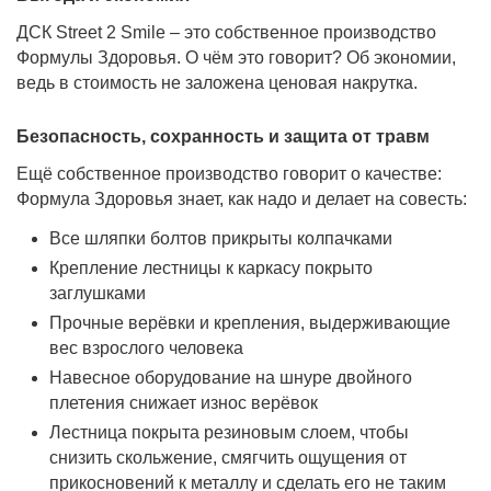
Диаметр перекладины
обрезиненного
ДСК Street 2 Smile – это собственное производство
покрытия
Формулы Здоровья. О чём это говорит? Об экономии,
ведь в стоимость не заложена ценовая накрутка.
Длина перекладины
450 мм
Безопасность, сохранность и защита от травм
Расстояние между
260 мм
перекладинами
Ещё собственное производство говорит о качестве:
Формула Здоровья знает, как надо и делает на совесть:
Тип окраски
порошковое покрытие
Все шляпки болтов прикрыты колпачками
Максимальная нагрузка
Крепление лестницы к каркасу покрыто
на металлическую
150 кг
заглушками
конструкцию
Прочные верёвки и крепления, выдерживающие
вес взрослого человека
Максимальная нагрузка
150 кг
Навесное оборудование на шнуре двойного
на турник
плетения снижает износ верёвок
Лестница покрыта резиновым слоем, чтобы
Максимальная нагрузка
80 кг
снизить скольжение, смягчить ощущения от
на скалодром
прикосновений к металлу и сделать его не таким