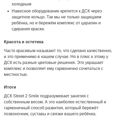
Максимальная нагрузка
холодным
на навесное
80 кг
Навесное оборудование крепится к ДСК через
оборудование
защитное кольцо. Так мы не только защищаем
ребёнка, но и бережём комплекс от царапин и
Вес
82,9 кг
сдирания краски.
картонная коробка,
Красота и эстетика
Тип упаковки
запаянная в плотный
Часто красивым называют то, что сделано качественно,
полиэтилен
и это применимо в нашем случае. Но в плюс к этому у
Линейка
Street Formula
ДСК есть разные цветовые решения. Это украшает
комплекс и позволяет ему гармонично сочетаться с
Размер Д(Г)хШхВ
2010х2320х2590 мм
местностью.
Ширина турника
950 мм
Итоги
ДСК Street 2 Smile подразумевает занятия с
Коробка 1
1546*231*161, 36 кг.
собственным весом. А это наиболее естественный и
Коробка 2
1021*601*151, 33,6 кг.
гармоничный способ развития, который бережёт
позвоночник, суставы и связки вашего ребёнка.