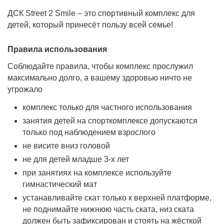
Коробка 3
1011*511*61, 13,3 кг.
ДСК Street 2 Smile – это спортивный комплекс для
детей, который принесёт пользу всей семье!
Возрастная категория
3+
Правила использования
Страна изготовитель
Россия
Соблюдайте правила, чтобы комплекс прослужил
Регулировка навесного
максимально долго, а вашему здоровью ничто не
оборудования по
нет
угрожало
высоте
комплекс только для частного использования
Толщина скалодрома
10 мм
занятия детей на спорткомплексе допускаются
только под наблюдением взрослого
не висите вниз головой
не для детей младше 3-х лет
при занятиях на комплексе используйте
гимнастический мат
устанавливайте скат только к верхней платформе,
не поднимайте нижнюю часть ската, низ ската
должен быть зафиксирован и стоять на жёсткой