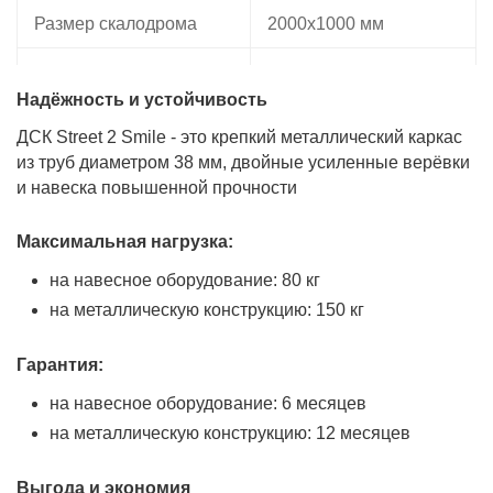
Размер скалодрома
2000х1000 мм
диаметр: 26 мм |
Размер каната
длина: 1800 мм
Надёжность и устойчивость
ДСК Street 2 Smile - это крепкий металлический каркас
Размер колец
160х150 мм
из труб диаметром 38 мм, двойные усиленные верёвки
гимнастических
и навеска повышенной прочности
Занимаемая площадь
4,7 м²
Максимальная нагрузка:
Серия
Street Formula
на навесное оборудование: 80 кг
на металлическую конструкцию: 150 кг
Регулировка турника по
нет
высоте
Гарантия:
Диаметр трубы стойки
38 мм
на навесное оборудование: 6 месяцев
на металлическую конструкцию: 12 месяцев
Толщина металла стоек
2 мм
28 мм с учетом
Выгода и экономия