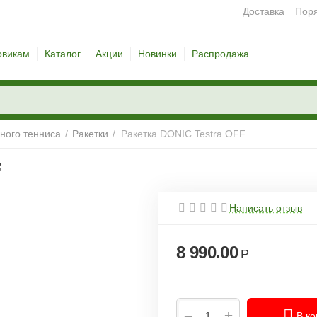
Доставка
Поря
овикам
Каталог
Акции
Новинки
Распродажа
ного тенниса
/
Ракетки
/
Ракетка DONIC Testra OFF
F
Написать отзыв
8 990.00
Р
+
−
В ко