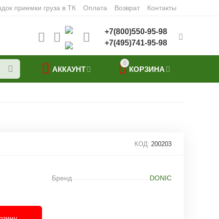
док приемки груза в ТК
Оплата
Возврат
Контакты
+7(800)550-95-98
+7(495)741-95-98
0
АККАУНТ
КОРЗИНА
КОД:
200203
Бренд
DONIC
рзину