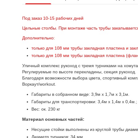
Под заказ 10-15 рабочих дней
Цельные столбы. При монтаже часть трубы закапываетс
Дополнительно:
только для 108 мм трубы закладная пластина и зак
только для 108 мм трубы закладная пластина (флан
Уличный комплекс рукоход с тремя турниками на хомута
Регулируемые по высоте перекладины, секция рукоход.
Благодаря возможности выбора цвета, спортивный комп
Воркаут/workout.
Габариты в собранном виде: 3,9м х 1,7м х 3,1м.
Габариты для транспортировки: 3,4м х 1,4м х 0,4м.;
Вес: ок. 230 кг
Материал основных частей:
Несущие стойки выполнены из круглой трубы диамет
Диаметр турников: 34 мм