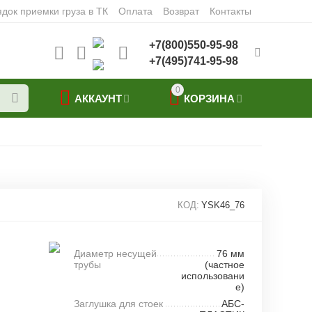
док приемки груза в ТК
Оплата
Возврат
Контакты
+7(800)550-95-98
+7(495)741-95-98
0
АККАУНТ
КОРЗИНА
КОД:
YSK46_76
Диаметр несущей
76 мм
трубы
(частное
использовани
е)
Заглушка для стоек
АБС-