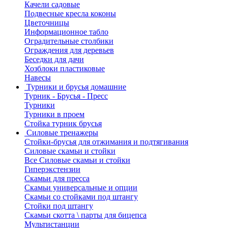
Качели садовые
Подвесные кресла коконы
Цветочницы
Информационное табло
Оградительные столбики
Ограждения для деревьев
Беседки для дачи
Хозблоки пластиковые
Навесы
Турники и брусья домашние
Турник - Брусья - Пресс
Турники
Турники в проем
Стойка турник брусья
Силовые тренажеры
Стойки-брусья для отжимания и подтягивания
Силовые скамьи и стойки
Все Силовые скамьи и стойки
Гиперэкстензии
Скамьи для пресса
Скамьи универсальные и опции
Скамьи со стойками под штангу
Стойки под штангу
Скамьи скотта \ парты для бицепса
Мультистанции