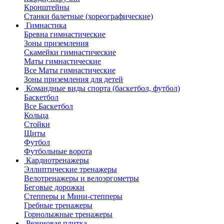
Кронштейны
Станки балетные (хореографические)
Гимнастика
Бревна гимнастические
Зоны приземления
Скамейки гимнастические
Маты гимнастические
Все Маты гимнастические
Зоны приземления для детей
Командные виды спорта (баскетбол, футбол)
Баскетбол
Все Баскетбол
Кольца
Стойки
Щиты
Футбол
Футбольные ворота
Кардиотренажеры
Эллиптические тренажеры
Велотренажеры и велоэргометры
Беговые дорожки
Степперы и Мини-степперы
Гребные тренажеры
Горнолыжные тренажеры
Резиновая плитка