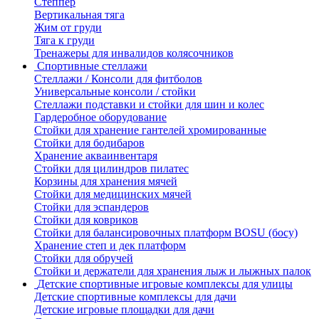
Степпер
Вертикальная тяга
Жим от груди
Тяга к груди
Тренажеры для инвалидов колясочников
Спортивные стеллажи
Стеллажи / Консоли для фитболов
Универсальные консоли / стойки
Стеллажи подставки и стойки для шин и колес
Гардеробное оборудование
Стойки для хранение гантелей хромированные
Стойки для бодибаров
Хранение акваинвентаря
Стойки для цилиндров пилатес
Корзины для хранения мячей
Стойки для медицинских мячей
Стойки для эспандеров
Стойки для ковриков
Стойки для балансировочных платформ BOSU (босу)
Хранение степ и дек платформ
Стойки для обручей
Стойки и держатели для хранения лыж и лыжных палок
Детские спортивные игровые комплексы для улицы
Детские спортивные комплексы для дачи
Детские игровые площадки для дачи