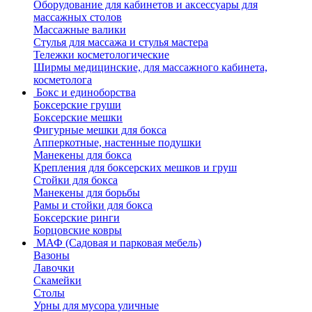
Оборудование для кабинетов и аксессуары для
массажных столов
Массажные валики
Стулья для массажа и стулья мастера
Тележки косметологические
Ширмы медицинские, для массажного кабинета,
косметолога
Бокс и единоборства
Боксерские груши
Боксерские мешки
Фигурные мешки для бокса
Апперкотные, настенные подушки
Манекены для бокса
Крепления для боксерских мешков и груш
Стойки для бокса
Манекены для борьбы
Рамы и стойки для бокса
Боксерские ринги
Борцовские ковры
МАФ (Садовая и парковая мебель)
Вазоны
Лавочки
Скамейки
Столы
Урны для мусора уличные