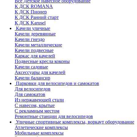
Все Детское навесное оборудование
К ДСК ROMANA
К ДСК Пионер
К ДСК Ранний старт
К ДСК Karusel
Качели уличные
Качели деревянные
Качели гнездо
Качели металлические
Качели подвесные
Каркас для качелей
Подвесные кресла коконы
Качели садовые
Аксессуары для качелей
Качели балансир
Парковки для велосипедов и самокатов
Для велосипедов
Для самокатов
Из нержавеющей стали
С навесом, крытые
С рекламным местом
Ремонтные станции для велосипедов
Уличные спортивные комплексы, воркаут оборудование
Атлетические комплексы
Мобильные комплексы