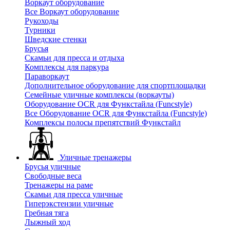
Воркаут оборудование
Все Воркаут оборудование
Рукоходы
Турники
Шведские стенки
Брусья
Скамьи для пресса и отдыха
Комплексы для паркура
Параворкаут
Дополнительное оборудование для спортплощадки
Семейные уличные комплексы (воркауты)
Оборудование OCR для Функстайла (Funcstyle)
Все Оборудование OCR для Функстайла (Funcstyle)
Комплексы полосы препятствий Функстайл
Уличные тренажеры
Брусья уличные
Свободные веса
Тренажеры на раме
Скамьи для пресса уличные
Гиперэкстензии уличные
Гребная тяга
Лыжный ход