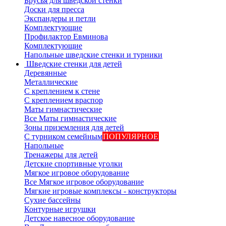
Брусья для шведской стенки
Доски для пресса
Экспандеры и петли
Комплектующие
Профилактор Евминова
Комплектующие
Напольные шведские стенки и турники
Шведские стенки для детей
Деревянные
Металлические
С креплением к стене
С креплением враспор
Маты гимнастические
Все Маты гимнастические
Зоны приземления для детей
С турником семейным
ПОПУЛЯРНОЕ
Напольные
Тренажеры для детей
Детские спортивные уголки
Мягкое игровое оборудование
Все Мягкое игровое оборудование
Мягкие игровые комплексы - конструкторы
Сухие бассейны
Контурные игрушки
Детское навесное оборудование