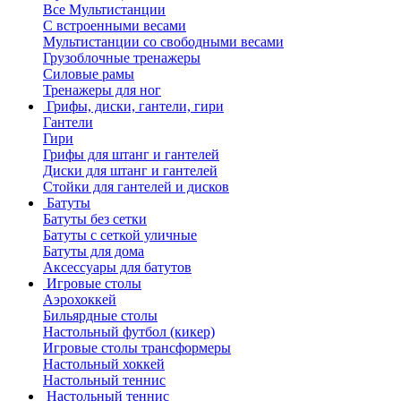
Все Мультистанции
С встроенными весами
Мультистанции со свободными весами
Грузоблочные тренажеры
Силовые рамы
Тренажеры для ног
Грифы, диски, гантели, гири
Гантели
Гири
Грифы для штанг и гантелей
Диски для штанг и гантелей
Стойки для гантелей и дисков
Батуты
Батуты без сетки
Батуты с сеткой уличные
Батуты для дома
Аксессуары для батутов
Игровые столы
Аэрохоккей
Бильярдные столы
Настольный футбол (кикер)
Игровые столы трансформеры
Настольный хоккей
Настольный теннис
Настольный теннис