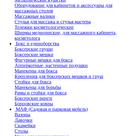
Оборудование для кабинетов и аксессуары для
массажных столов
Массажные валики
Стулья для массажа и стулья мастера
Тележки косметологические
Ширмы медицинские, для массажного кабинета,
косметолога
Бокс и единоборства
Боксерские груши
Боксерские мешки
Фигурные мешки для бокса
Апперкотные, настенные подушки
Манекены для бокса
Крепления для боксерских мешков и груш
Стойки для бокса
Манекены для борьбы
Рамы и стойки для бокса
Боксерские ринги
Борцовские ковры
МАФ (Садовая и парковая мебель)
Вазоны
Лавочки
Скамейки
Столы