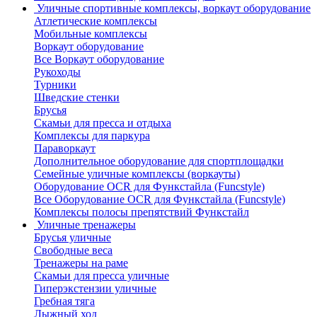
Уличные спортивные комплексы, воркаут оборудование
Атлетические комплексы
Мобильные комплексы
Воркаут оборудование
Все Воркаут оборудование
Рукоходы
Турники
Шведские стенки
Брусья
Скамьи для пресса и отдыха
Комплексы для паркура
Параворкаут
Дополнительное оборудование для спортплощадки
Семейные уличные комплексы (воркауты)
Оборудование OCR для Функстайла (Funcstyle)
Все Оборудование OCR для Функстайла (Funcstyle)
Комплексы полосы препятствий Функстайл
Уличные тренажеры
Брусья уличные
Свободные веса
Тренажеры на раме
Скамьи для пресса уличные
Гиперэкстензии уличные
Гребная тяга
Лыжный ход