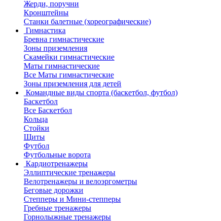
Жерди, поручни
Кронштейны
Станки балетные (хореографические)
Гимнастика
Бревна гимнастические
Зоны приземления
Скамейки гимнастические
Маты гимнастические
Все Маты гимнастические
Зоны приземления для детей
Командные виды спорта (баскетбол, футбол)
Баскетбол
Все Баскетбол
Кольца
Стойки
Щиты
Футбол
Футбольные ворота
Кардиотренажеры
Эллиптические тренажеры
Велотренажеры и велоэргометры
Беговые дорожки
Степперы и Мини-степперы
Гребные тренажеры
Горнолыжные тренажеры