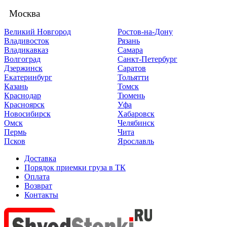
Москва
Великий Новгород
Ростов-на-Дону
Владивосток
Рязань
Владикавказ
Самара
Волгоград
Санкт-Петербург
Дзержинск
Саратов
Екатеринбург
Тольятти
Казань
Томск
Краснодар
Тюмень
Красноярск
Уфа
Новосибирск
Хабаровск
Омск
Челябинск
Пермь
Чита
Псков
Ярославль
Доставка
Порядок приемки груза в ТК
Оплата
Возврат
Контакты