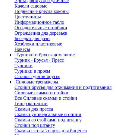
Урны для мусора уличные
Качели садовые
Подвесные кресла коконы
Цветочницы
Информационное табло
Оградительные столбики
Ограждения для деревьев
Беседки для дачи
Хозблоки пластиковые
Навесы
Турники и брусья домашние
Турник - Брусья - Пресс
Турники
Турники в проем
Стойка турник брусья
Силовые тренажеры
Стойки-брусья для отжимания и подтягивания
Силовые скамьи и стойки
Все Силовые скамьи и стойки
Гиперэкстензии
Скамьи для пресса
Скамьи универсальные и опции
Скамьи со стойками под штангу
Стойки под штангу
Скамьи скотта \ парты для бицепса