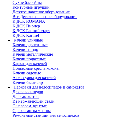
Сухие бассейны
Контурные игрушки
Детское навесное оборудование
Все Детское навесное оборудование
К ДСК ROMANA
К ДСК Пионер
К ДСК Ранний старт
К ДСК Karusel
Качели уличные
Качели деревянные
Качели гнездо
Качели металлические
Качели подвесные
Каркас для качелей
Подвесные кресла коконы
Качели садовые
Аксессуары для качелей
Качели балансир
Парковки для велосипедов и самокатов
Для велосипедов
Для самокатов
Из нержавеющей стали
С навесом, крытые
С рекламным местом
Ремонтные станции для велосипедов