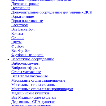
Домики игровые
Песочницы
Дополнительное оборудование для уличных ДСК
Горки зимние
Горки пластиковые
Баскетбол
Все Баскетбол
Кольца
Стойки
Щиты
Футбол
Все Футбол
Футбольные ворота
Массажное оборудование
Вибромассажеры
Виброплатформы
Столы массажные
Все Столы массажные
Массажные столы стационарные
Массажные столы складные
Массажные столы с электроприводом
Медицинские кушетки
Все Медицинские кушетки
Деревянные СПА кушетки
Металлические кушетки