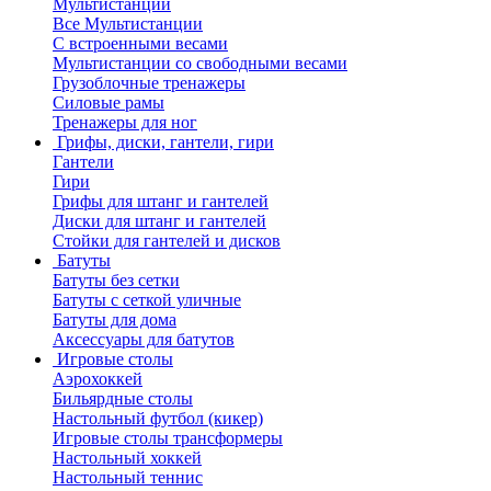
Мультистанции
Все Мультистанции
С встроенными весами
Мультистанции со свободными весами
Грузоблочные тренажеры
Силовые рамы
Тренажеры для ног
Грифы, диски, гантели, гири
Гантели
Гири
Грифы для штанг и гантелей
Диски для штанг и гантелей
Стойки для гантелей и дисков
Батуты
Батуты без сетки
Батуты с сеткой уличные
Батуты для дома
Аксессуары для батутов
Игровые столы
Аэрохоккей
Бильярдные столы
Настольный футбол (кикер)
Игровые столы трансформеры
Настольный хоккей
Настольный теннис