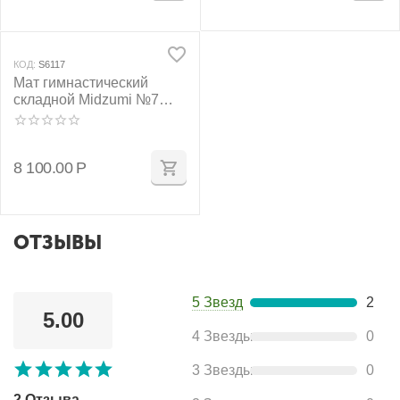
КОД:
S6117
Мат гимнастический
складной Midzumi №7
(100 х 200 х 10) см серый
8 100.00
Р
ОТЗЫВЫ
5 Звезд
2
5.00
4 Звезды
0
3 Звезды
0
2 Отзыва