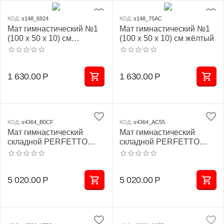
КОД:
s148_6924
КОД:
s148_75AC
Мат гимнастический №1
Мат гимнастический №1
(100 х 50 х 10) см
(100 х 50 х 10) см жёлтый
бежевый
1 630.00
Р
1 630.00
Р
КОД:
s4364_B0CF
КОД:
s4364_AC55
Мат гимнастический
Мат гимнастический
складной PERFETTO
складной PERFETTO
SPORT № 4 (100 х 150 х
SPORT № 4 (100 х 150 х
10) см сине/жёлтый
10) см красно/жёлтый
5 020.00
Р
5 020.00
Р