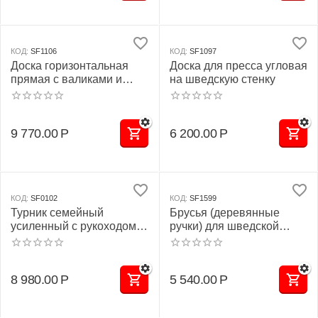
КОД:
SF1106
КОД:
SF1097
Доска горизонтальная
Доска для пресса угловая
прямая с валиками и
на шведскую стенку
раскладной ногой для
шведской стенки под
штангу
9 770.00
Р
6 200.00
Р
КОД:
SF0102
КОД:
SF1599
Турник семейный
Брусья (деревянные
усиленный с рукоходом
ручки) для шведской
для шведской стенки
стенки (разборные)
8 980.00
Р
5 540.00
Р