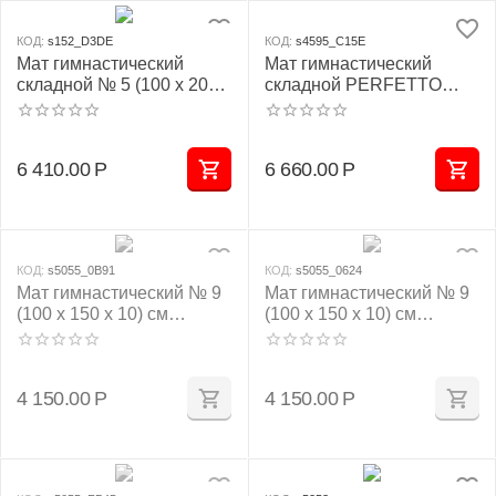
КОД:
s152_D3DE
КОД:
s4595_C15E
Мат гимнастический
Мат гимнастический
складной № 5 (100 х 200 х
складной PERFETTO
10) см зелёно/жёлтый
SPORT № 5 (100 х 200 х
10) см жёлтый
6 410.00
Р
6 660.00
Р
КОД:
s5055_0B91
КОД:
s5055_0624
Мат гимнастический № 9
Мат гимнастический № 9
(100 х 150 х 10) см
(100 х 150 х 10) см
красно/жёлтый
зелёно/жёлтый
4 150.00
Р
4 150.00
Р