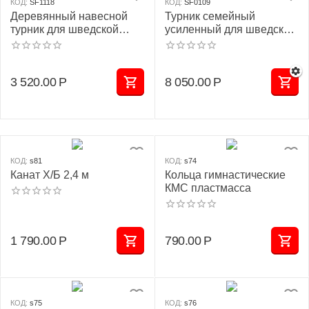
КОД:
SF1118
КОД:
SF0109
Деревянный навесной
Турник семейный
турник для шведской
усиленный для шведской
стенки
стенки
3 520.00
Р
8 050.00
Р
КОД:
s81
КОД:
s74
Канат Х/Б 2,4 м
Кольца гимнастические
КМС пластмасса
1 790.00
Р
790.00
Р
КОД:
s75
КОД:
s76