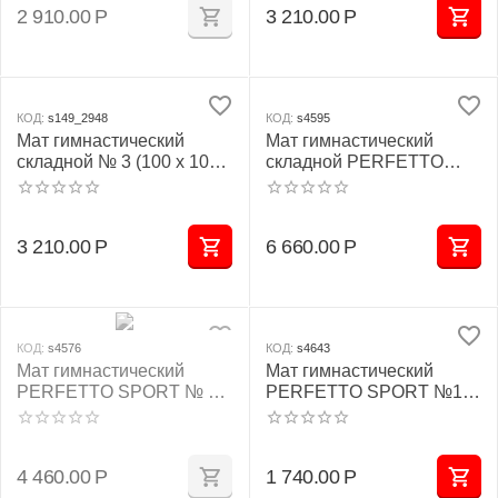
2 910.00
Р
3 210.00
Р
КОД:
s149_2948
КОД:
s4595
Мат гимнастический
Мат гимнастический
складной № 3 (100 х 100 х
складной PERFETTO
10) см жёлтый
SPORT № 5 (100 х 200 х
10) см бежевый
3 210.00
Р
6 660.00
Р
КОД:
s4576
КОД:
s4643
Мат гимнастический
Мат гимнастический
PERFETTO SPORT № 9
PERFETTO SPORT №1
(100 х 150 х 10) см
(100 х 50 х 10) см сине/
красно/жёлтый
жёлтый
4 460.00
Р
1 740.00
Р