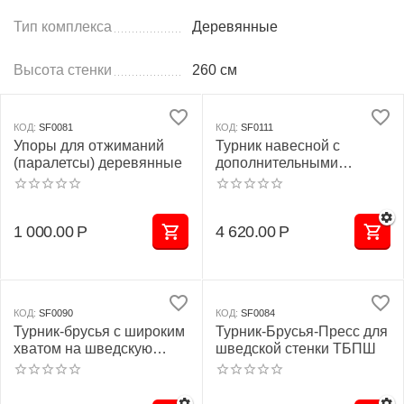
Тип комплекса
Деревянные
Высота стенки
260 см
КОД:
SF0081
КОД:
SF0111
Упоры для отжиманий
Турник навесной c
(паралетсы) деревянные
дополнительными
хватами для шведской
стенки
1 000.00
Р
4 620.00
Р
КОД:
SF0090
КОД:
SF0084
Турник-брусья с широким
Турник-Брусья-Пресс для
хватом на шведскую
шведской стенки ТБПШ
стенку