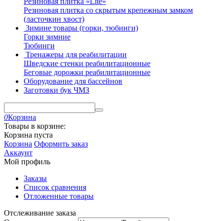
Резиновая плитка «Lite»
Резиновая плитка со скрытым крепежным замком
(ласточкин хвост)
Зимине товары (горки, тюбинги)
Горки зимние
Тюбинги
Тренажеры для реабилитации
Шведские стенки реабилитационные
Беговые дорожки реабилитационные
Оборудование для бассейнов
Заготовки бук ЧМЗ
0
Корзина
Товары в корзине:
Корзина пуста
Корзина
Оформить заказ
Аккаунт
Мой профиль
Заказы
Список сравнения
Отложенные товары
Отслеживание заказа