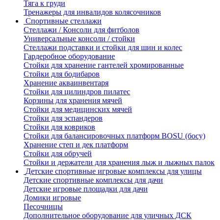
Тяга к груди
Тренажеры для инвалидов колясочников
Спортивные стеллажи
Стеллажи / Консоли для фитболов
Универсальные консоли / стойки
Стеллажи подставки и стойки для шин и колес
Гардеробное оборудование
Стойки для хранение гантелей хромированные
Стойки для бодибаров
Хранение акваинвентаря
Стойки для цилиндров пилатес
Корзины для хранения мячей
Стойки для медицинских мячей
Стойки для эспандеров
Стойки для ковриков
Стойки для балансировочных платформ BOSU (босу)
Хранение степ и дек платформ
Стойки для обручей
Стойки и держатели для хранения лыж и лыжных палок
Детские спортивные игровые комплексы для улицы
Детские спортивные комплексы для дачи
Детские игровые площадки для дачи
Домики игровые
Песочницы
Дополнительное оборудование для уличных ДСК