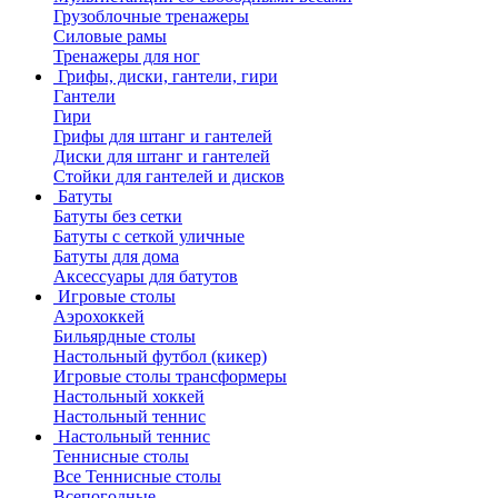
Грузоблочные тренажеры
Силовые рамы
Тренажеры для ног
Грифы, диски, гантели, гири
Гантели
Гири
Грифы для штанг и гантелей
Диски для штанг и гантелей
Стойки для гантелей и дисков
Батуты
Батуты без сетки
Батуты с сеткой уличные
Батуты для дома
Аксессуары для батутов
Игровые столы
Аэрохоккей
Бильярдные столы
Настольный футбол (кикер)
Игровые столы трансформеры
Настольный хоккей
Настольный теннис
Настольный теннис
Теннисные столы
Все Теннисные столы
Всепогодные