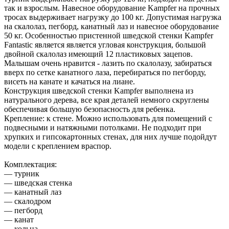
так и взрослым. Навесное оборудование Kampfer на прочных
тросах выдерживает нагрузку до 100 кг. Допустимая нагрузка
на скалолаз, пегборд, канатный лаз и навесное оборудование
50 кг. Особенностью пристенной шведской стенки Kampfer
Fantastic является является угловая конструкция, большой
двойной скалолаз имеющий 12 пластиковых зацепов.
Малышам очень нравится - лазить по скалолазу, забираться
вверх по сетке канатного лаза, перебираться по пегборду,
висеть на канате и качаться на лиане.
Конструкция шведской стенки Kampfer выполнена из
натурального дерева, все края деталей немного скруглены
обеспечивая большую безопасность для ребенка.
Крепление: к стене. Можно использовать для помещений с
подвесными и натяжными потолками. Не подходит при
хрупких и гипсокартонных стенах, для них лучше подойдут
модели с креплением враспор.
Комплектация:
— турник
— шведская стенка
— канатный лаз
— скалодром
— пегборд
— канат
— кольца