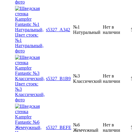
№1
Нет в
s5327_A342
Натуральный
наличии
№3
Нет в
s5327_B1B9
Классический
наличии
№6
Нет в
s5327_BEFE
Жемчужный
наличии