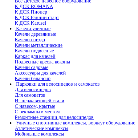
Все Детское навесное оборудование
К ДСК ROMANA
К ДСК Пионер
К ДСК Ранний старт
К ДСК Karusel
Качели уличные
Качели деревянные
Качели гнездо
Качели металлические
Качели подвесные
Каркас для качелей
Подвесные кресла коконы
Качели садовые
Аксессуары для качелей
Качели балансир
Парковки для велосипедов и самокатов
Для велосипедов
Для самокатов
Из нержавеющей стали
С навесом, крытые
С рекламным местом
Ремонтные станции для велосипедов
Уличные спортивные комплексы, воркаут оборудование
Атлетические комплексы
Мобильные комплексы