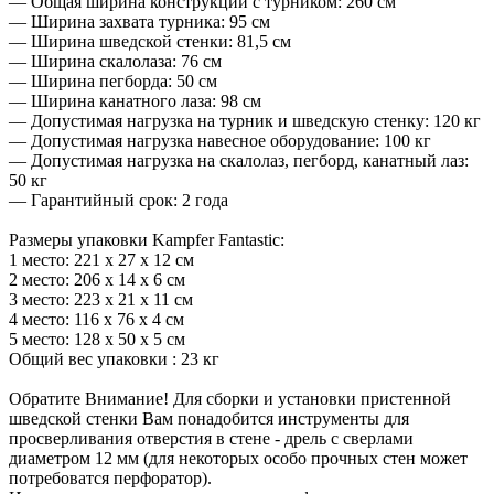
— Общая ширина конструкции с турником: 260 см
— Ширина захвата турника: 95 см
— Ширина шведской стенки: 81,5 см
— Ширина скалолаза: 76 см
— Ширина пегборда: 50 см
— Ширина канатного лаза: 98 см
— Допустимая нагрузка на турник и шведскую стенку: 120 кг
— Допустимая нагрузка навесное оборудование: 100 кг
— Допустимая нагрузка на скалолаз, пегборд, канатный лаз:
50 кг
— Гарантийный срок: 2 года
Размеры упаковки Kampfer Fantastic:
1 место: 221 х 27 х 12 cм
2 место: 206 х 14 х 6 cм
3 место: 223 х 21 х 11 cм
4 место: 116 х 76 х 4 cм
5 место: 128 х 50 х 5 cм
Общий вес упаковки : 23 кг
Обратите Внимание! Для сборки и установки пристенной
шведской стенки Вам понадобится инструменты для
просверливания отверстия в стене - дрель с сверлами
диаметром 12 мм (для некоторых особо прочных стен может
потребоватся перфоратор).