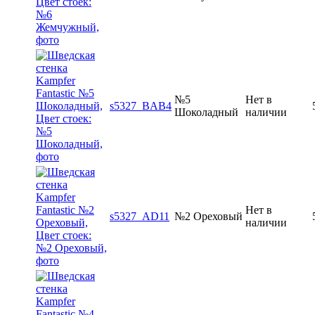
№5
Нет в
s5327_BAB4
Шоколадный
наличии
Нет в
s5327_AD11
№2 Ореховый
наличии