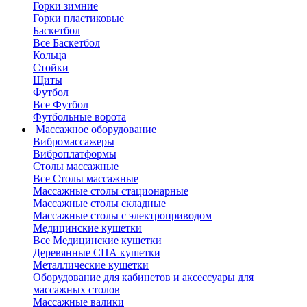
Горки зимние
Горки пластиковые
Баскетбол
Все Баскетбол
Кольца
Стойки
Щиты
Футбол
Все Футбол
Футбольные ворота
Массажное оборудование
Вибромассажеры
Виброплатформы
Столы массажные
Все Столы массажные
Массажные столы стационарные
Массажные столы складные
Массажные столы с электроприводом
Медицинские кушетки
Все Медицинские кушетки
Деревянные СПА кушетки
Металлические кушетки
Оборудование для кабинетов и аксессуары для
массажных столов
Массажные валики