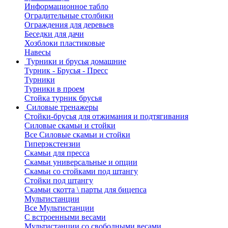
Информационное табло
Оградительные столбики
Ограждения для деревьев
Беседки для дачи
Хозблоки пластиковые
Навесы
Турники и брусья домашние
Турник - Брусья - Пресс
Турники
Турники в проем
Стойка турник брусья
Силовые тренажеры
Стойки-брусья для отжимания и подтягивания
Силовые скамьи и стойки
Все Силовые скамьи и стойки
Гиперэкстензии
Скамьи для пресса
Скамьи универсальные и опции
Скамьи со стойками под штангу
Стойки под штангу
Скамьи скотта \ парты для бицепса
Мультистанции
Все Мультистанции
С встроенными весами
Мультистанции со свободными весами