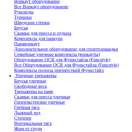
Воркаут оборудование
Все Воркаут оборудование
Рукоходы
Турники
Шведские стенки
Брусья
Скамьи для пресса и отдыха
Комплексы для паркура
Параворкаут
Дополнительное оборудование для спортплощадки
Семейные уличные комплексы (воркауты)
Оборудование OCR для Функстайла (Funcstyle)
Все Оборудование OCR для Функстайла (Funcstyle)
Комплексы полосы препятствий Функстайл
Уличные тренажеры
Брусья уличные
Свободные веса
Тренажеры на раме
Скамьи для пресса уличные
Гиперэкстензии уличные
Гребная тяга
Лыжный ход
Степпер
Вертикальная тяга
Жим от груди