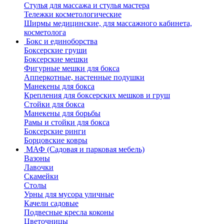
Стулья для массажа и стулья мастера
Тележки косметологические
Ширмы медицинские, для массажного кабинета,
косметолога
Бокс и единоборства
Боксерские груши
Боксерские мешки
Фигурные мешки для бокса
Апперкотные, настенные подушки
Манекены для бокса
Крепления для боксерских мешков и груш
Стойки для бокса
Манекены для борьбы
Рамы и стойки для бокса
Боксерские ринги
Борцовские ковры
МАФ (Садовая и парковая мебель)
Вазоны
Лавочки
Скамейки
Столы
Урны для мусора уличные
Качели садовые
Подвесные кресла коконы
Цветочницы