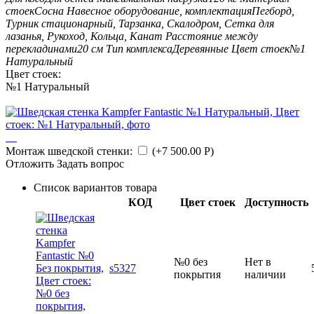
стоек
Сосна
Навесное оборудование, комплектация
Пегборд,
Турник стационарный, Тарзанка, Скалодром, Сетка для
лазанья, Рукоход, Кольца, Канат
Расстояние между
перекладинами
20 см
Тип комплекса
Деревянные
Цвет стоек
№1
Натуральный
Цвет стоек:
№1 Натуральный
Монтаж шведской стенки:
(+
7 500.00
Р
)
Отложить
Задать вопрос
Список вариантов товара
КОД
Цвет стоек
Доступность
№0 без
Нет в
s5327
покрытия
наличии