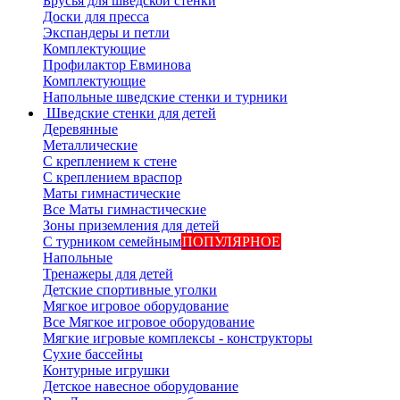
Брусья для шведской стенки
Доски для пресса
Экспандеры и петли
Комплектующие
Профилактор Евминова
Комплектующие
Напольные шведские стенки и турники
Шведские стенки для детей
Деревянные
Металлические
С креплением к стене
С креплением враспор
Маты гимнастические
Все Маты гимнастические
Зоны приземления для детей
С турником семейным
ПОПУЛЯРНОЕ
Напольные
Тренажеры для детей
Детские спортивные уголки
Мягкое игровое оборудование
Все Мягкое игровое оборудование
Мягкие игровые комплексы - конструкторы
Сухие бассейны
Контурные игрушки
Детское навесное оборудование