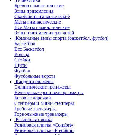
Гимнастика
Бревна гимнастические
Зоны приземления
Скамейки гимнастические
Маты гимнастические
Все Маты гимнастические
Зоны приземления для детей
Командные виды спорта (баскетбол, футбол)
Баскетбол
Все Баскетбол
Кольца
Стойки
Щиты
Футбол
Футбольные ворота
Кардиотренажеры
Эллиптические тренажеры
Велотренажеры и велоэргометры
Беговые дорожки
Степперы и Мини-степперы
Гребные тренажеры
Горнолыжные тренажеры
Резиновая плитка
Резиновая плитка «Comfort»
Резиновая плитка «Premium»