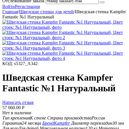
Отслеживание заказа
Войти
Регистрация
Главная
/
Шведские стенки для детей
/
Шведская стенка Kampfer
Fantastic №1 Натуральный
КОД:
s5327_A342
Шведская стенка Kampfer
Fantastic №1 Натуральный
Написать отзыв
57 060.00
Р
Нет в наличии
Тип крепления
К стене
Страна производства
Россия
Гарантия
24 месяца
Бренд
Kampfer
Диаметр перекладин
30 мм
Для кого
Для детей
Максимальная нагрузка
120 кг
Материал