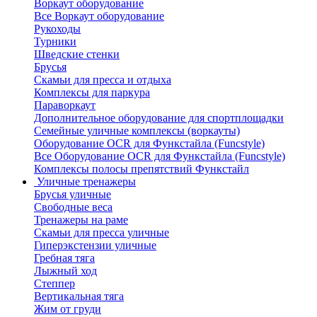
Воркаут оборудование
Все Воркаут оборудование
Рукоходы
Турники
Шведские стенки
Брусья
Скамьи для пресса и отдыха
Комплексы для паркура
Параворкаут
Дополнительное оборудование для спортплощадки
Семейные уличные комплексы (воркауты)
Оборудование OCR для Функстайла (Funcstyle)
Все Оборудование OCR для Функстайла (Funcstyle)
Комплексы полосы препятствий Функстайл
Уличные тренажеры
Брусья уличные
Свободные веса
Тренажеры на раме
Скамьи для пресса уличные
Гиперэкстензии уличные
Гребная тяга
Лыжный ход
Степпер
Вертикальная тяга
Жим от груди