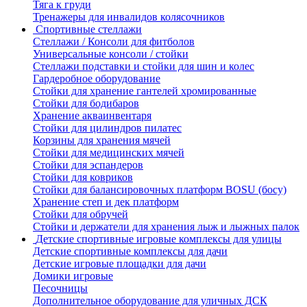
Тяга к груди
Тренажеры для инвалидов колясочников
Спортивные стеллажи
Стеллажи / Консоли для фитболов
Универсальные консоли / стойки
Стеллажи подставки и стойки для шин и колес
Гардеробное оборудование
Стойки для хранение гантелей хромированные
Стойки для бодибаров
Хранение акваинвентаря
Стойки для цилиндров пилатес
Корзины для хранения мячей
Стойки для медицинских мячей
Стойки для эспандеров
Стойки для ковриков
Стойки для балансировочных платформ BOSU (босу)
Хранение степ и дек платформ
Стойки для обручей
Стойки и держатели для хранения лыж и лыжных палок
Детские спортивные игровые комплексы для улицы
Детские спортивные комплексы для дачи
Детские игровые площадки для дачи
Домики игровые
Песочницы
Дополнительное оборудование для уличных ДСК