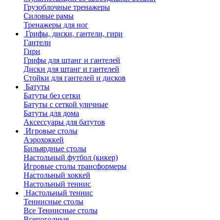
Грузоблочные тренажеры
Силовые рамы
Тренажеры для ног
Грифы, диски, гантели, гири
Гантели
Гири
Грифы для штанг и гантелей
Диски для штанг и гантелей
Стойки для гантелей и дисков
Батуты
Батуты без сетки
Батуты с сеткой уличные
Батуты для дома
Аксессуары для батутов
Игровые столы
Аэрохоккей
Бильярдные столы
Настольный футбол (кикер)
Игровые столы трансформеры
Настольный хоккей
Настольный теннис
Настольный теннис
Теннисные столы
Все Теннисные столы
Всепогодные