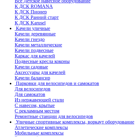
Все Детское навесное оборудование
К ДСК ROMANA
К ДСК Пионер
К ДСК Ранний старт
К ДСК Karusel
Качели уличные
Качели деревянные
Качели гнездо
Качели металлические
Качели подвесные
Каркас для качелей
Подвесные кресла коконы
Качели садовые
Аксессуары для качелей
Качели балансир
Парковки для велосипедов и самокатов
Для велосипедов
Для самокатов
Из нержавеющей стали
С навесом, крытые
С рекламным местом
Ремонтные станции для велосипедов
Уличные спортивные комплексы, воркаут оборудование
Атлетические комплексы
Мобильные комплексы