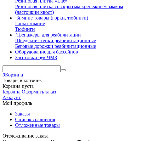
Резиновая плитка «Lite»
Резиновая плитка со скрытым крепежным замком
(ласточкин хвост)
Зимине товары (горки, тюбинги)
Горки зимние
Тюбинги
Тренажеры для реабилитации
Шведские стенки реабилитационные
Беговые дорожки реабилитационные
Оборудование для бассейнов
Заготовки бук ЧМЗ
0
Корзина
Товары в корзине:
Корзина пуста
Корзина
Оформить заказ
Аккаунт
Мой профиль
Заказы
Список сравнения
Отложенные товары
Отслеживание заказа