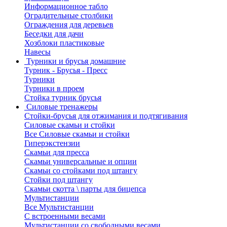
Информационное табло
Оградительные столбики
Ограждения для деревьев
Беседки для дачи
Хозблоки пластиковые
Навесы
Турники и брусья домашние
Турник - Брусья - Пресс
Турники
Турники в проем
Стойка турник брусья
Силовые тренажеры
Стойки-брусья для отжимания и подтягивания
Силовые скамьи и стойки
Все Силовые скамьи и стойки
Гиперэкстензии
Скамьи для пресса
Скамьи универсальные и опции
Скамьи со стойками под штангу
Стойки под штангу
Скамьи скотта \ парты для бицепса
Мультистанции
Все Мультистанции
С встроенными весами
Мультистанции со свободными весами