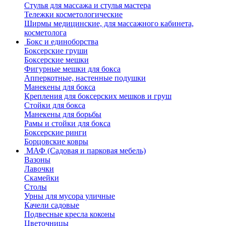
Стулья для массажа и стулья мастера
Тележки косметологические
Ширмы медицинские, для массажного кабинета,
косметолога
Бокс и единоборства
Боксерские груши
Боксерские мешки
Фигурные мешки для бокса
Апперкотные, настенные подушки
Манекены для бокса
Крепления для боксерских мешков и груш
Стойки для бокса
Манекены для борьбы
Рамы и стойки для бокса
Боксерские ринги
Борцовские ковры
МАФ (Садовая и парковая мебель)
Вазоны
Лавочки
Скамейки
Столы
Урны для мусора уличные
Качели садовые
Подвесные кресла коконы
Цветочницы