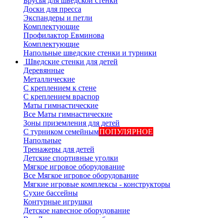
Брусья для шведской стенки
Доски для пресса
Экспандеры и петли
Комплектующие
Профилактор Евминова
Комплектующие
Напольные шведские стенки и турники
Шведские стенки для детей
Деревянные
Металлические
С креплением к стене
С креплением враспор
Маты гимнастические
Все Маты гимнастические
Зоны приземления для детей
С турником семейным
ПОПУЛЯРНОЕ
Напольные
Тренажеры для детей
Детские спортивные уголки
Мягкое игровое оборудование
Все Мягкое игровое оборудование
Мягкие игровые комплексы - конструкторы
Сухие бассейны
Контурные игрушки
Детское навесное оборудование