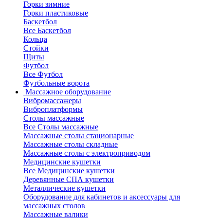
Горки зимние
Горки пластиковые
Баскетбол
Все Баскетбол
Кольца
Стойки
Щиты
Футбол
Все Футбол
Футбольные ворота
Массажное оборудование
Вибромассажеры
Виброплатформы
Столы массажные
Все Столы массажные
Массажные столы стационарные
Массажные столы складные
Массажные столы с электроприводом
Медицинские кушетки
Все Медицинские кушетки
Деревянные СПА кушетки
Металлические кушетки
Оборудование для кабинетов и аксессуары для
массажных столов
Массажные валики