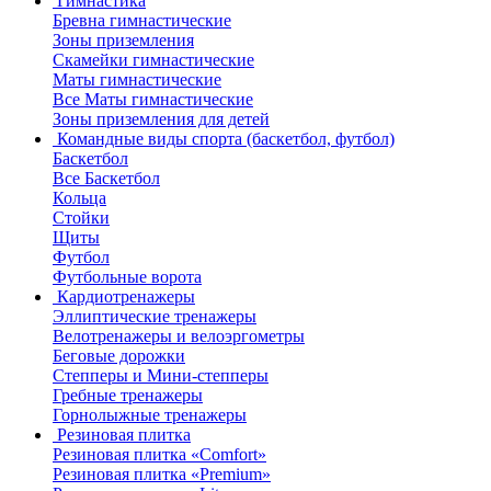
Гимнастика
Бревна гимнастические
Зоны приземления
Скамейки гимнастические
Маты гимнастические
Все Маты гимнастические
Зоны приземления для детей
Командные виды спорта (баскетбол, футбол)
Баскетбол
Все Баскетбол
Кольца
Стойки
Щиты
Футбол
Футбольные ворота
Кардиотренажеры
Эллиптические тренажеры
Велотренажеры и велоэргометры
Беговые дорожки
Степперы и Мини-степперы
Гребные тренажеры
Горнолыжные тренажеры
Резиновая плитка
Резиновая плитка «Comfort»
Резиновая плитка «Premium»