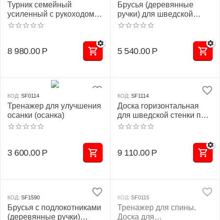
Турник семейный
Брусья (деревянные
усиленный с рукоходом
ручки) для шведской
для шведской стенки
стенки (разборные)
8 980.00
Р
5 540.00
Р
КОД:
SF0114
КОД:
SF1114
Тренажер для улучшения
Доска горизонтальная
осанки (осанка)
для шведской стенки под
штангу
3 600.00
Р
9 110.00
Р
КОД:
SF1590
КОД:
SF0115
Брусья с подлокотниками
Тренажер для спины.
(деревянные ручки)
Доска для