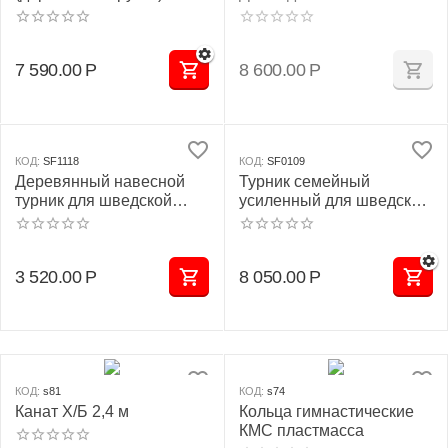
разборные
восстановления
позвоночника
(медицинская)
7 590.00
Р
8 600.00
Р
КОД:
SF1118
КОД:
SF0109
Деревянный навесной
Турник семейный
турник для шведской
усиленный для шведской
стенки
стенки
3 520.00
Р
8 050.00
Р
КОД:
s81
КОД:
s74
Канат Х/Б 2,4 м
Кольца гимнастические
КМС пластмасса