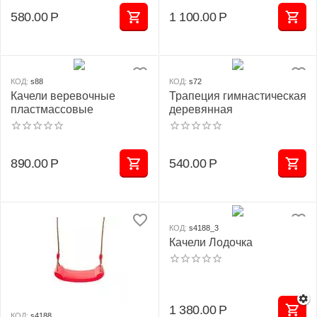
580.00
Р
1 100.00
Р
КОД:
s88
КОД:
s72
Качели веревочные
Трапеция гимнастическая
пластмассовые
деревянная
890.00
Р
540.00
Р
КОД:
s4188_3
Качели Лодочка
1 380.00
Р
КОД:
s4188