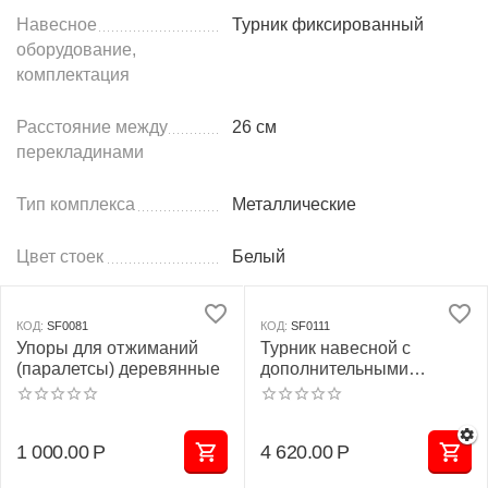
Навесное
Турник фиксированный
оборудование,
комплектация
Расстояние между
26 см
перекладинами
Тип комплекса
Металлические
Цвет стоек
Белый
КОД:
SF0081
КОД:
SF0111
Упоры для отжиманий
Турник навесной c
(паралетсы) деревянные
дополнительными
хватами для шведской
стенки
1 000.00
Р
4 620.00
Р