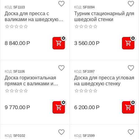
КОД:
SF1103
КОД:
SF0094
Доска для пресса с
Турник стационарный для
валиками на шведскую
шведской стенки
стенку
8 840.00
Р
3 560.00
Р
КОД:
SF1106
КОД:
SF1097
Доска горизонтальная
Доска для пресса угловая
прямая с валиками и
на шведскую стенку
раскладной ногой для
шведской стенки под
штангу
9 770.00
Р
6 200.00
Р
КОД:
SF0102
КОД:
SF1599