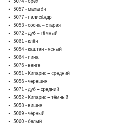
5074 - орех
5057 - махаго́н
5077 - палиса́ндр
5053 - сосна – старая
5072 - дуб – тёмный
5061 - клён
5054 - каштан - ясный
5064 - пина
5076 - венге
5051 - Кипари́с – средний
5056 - черешня
5071 - дуб – средний
5052 - Кипари́с – тёмный
5058 - вишня
5089 - чёрный
5060 - белый