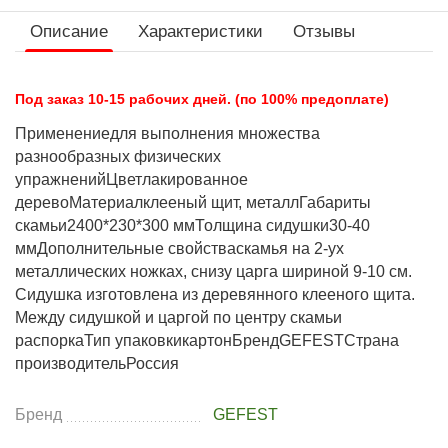
Описание
Характеристики
Отзывы
Под заказ 10-15 рабочих дней. (по 100% предоплате)
Применениедля выполнения множества
разнообразных физических
упражненийЦветлакированное
деревоМатериалклееный щит, металлГабариты
скамьи2400*230*300 ммТолщина сидушки30-40
ммДополнительные свойстваскамья на 2-ух
металлических ножках, снизу царга шириной 9-10 см.
Сидушка изготовлена из деревянного клееного щита.
Между сидушкой и царгой по центру скамьи
распоркаТип упаковкикартонБрендGEFESTСтрана
производительРоссия
Бренд
GEFEST