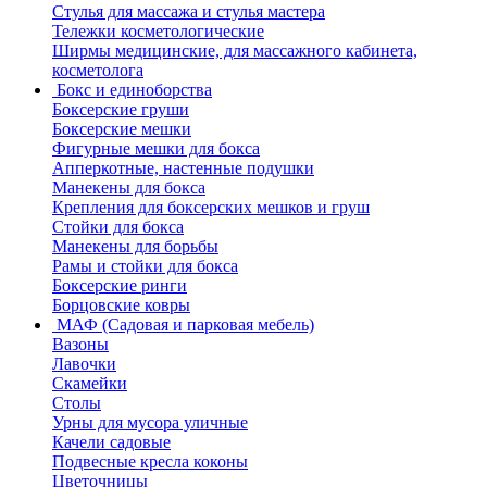
Стулья для массажа и стулья мастера
Тележки косметологические
Ширмы медицинские, для массажного кабинета,
косметолога
Бокс и единоборства
Боксерские груши
Боксерские мешки
Фигурные мешки для бокса
Апперкотные, настенные подушки
Манекены для бокса
Крепления для боксерских мешков и груш
Стойки для бокса
Манекены для борьбы
Рамы и стойки для бокса
Боксерские ринги
Борцовские ковры
МАФ (Садовая и парковая мебель)
Вазоны
Лавочки
Скамейки
Столы
Урны для мусора уличные
Качели садовые
Подвесные кресла коконы
Цветочницы