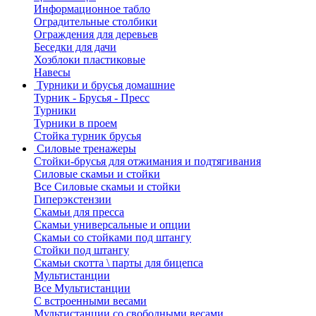
Информационное табло
Оградительные столбики
Ограждения для деревьев
Беседки для дачи
Хозблоки пластиковые
Навесы
Турники и брусья домашние
Турник - Брусья - Пресс
Турники
Турники в проем
Стойка турник брусья
Силовые тренажеры
Стойки-брусья для отжимания и подтягивания
Силовые скамьи и стойки
Все Силовые скамьи и стойки
Гиперэкстензии
Скамьи для пресса
Скамьи универсальные и опции
Скамьи со стойками под штангу
Стойки под штангу
Скамьи скотта \ парты для бицепса
Мультистанции
Все Мультистанции
С встроенными весами
Мультистанции со свободными весами