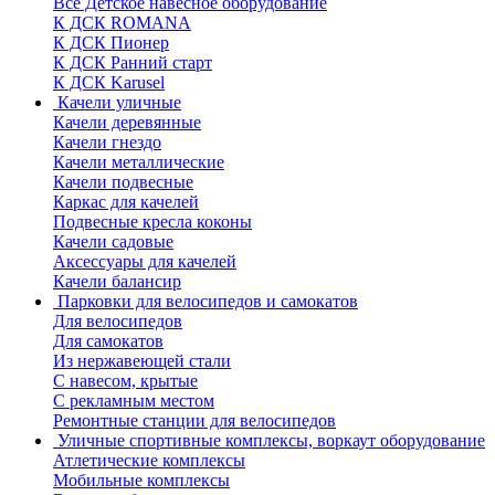
Все Детское навесное оборудование
К ДСК ROMANA
К ДСК Пионер
К ДСК Ранний старт
К ДСК Karusel
Качели уличные
Качели деревянные
Качели гнездо
Качели металлические
Качели подвесные
Каркас для качелей
Подвесные кресла коконы
Качели садовые
Аксессуары для качелей
Качели балансир
Парковки для велосипедов и самокатов
Для велосипедов
Для самокатов
Из нержавеющей стали
С навесом, крытые
С рекламным местом
Ремонтные станции для велосипедов
Уличные спортивные комплексы, воркаут оборудование
Атлетические комплексы
Мобильные комплексы