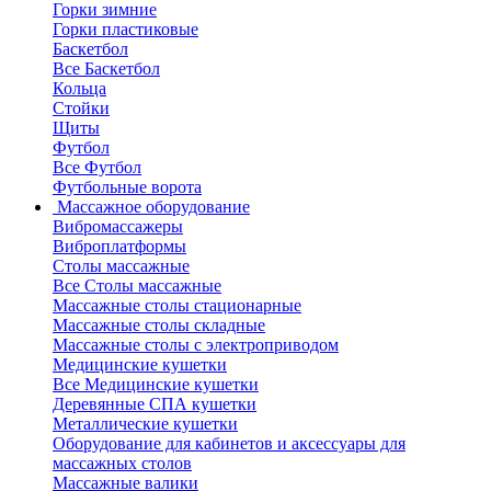
Горки зимние
Горки пластиковые
Баскетбол
Все Баскетбол
Кольца
Стойки
Щиты
Футбол
Все Футбол
Футбольные ворота
Массажное оборудование
Вибромассажеры
Виброплатформы
Столы массажные
Все Столы массажные
Массажные столы стационарные
Массажные столы складные
Массажные столы с электроприводом
Медицинские кушетки
Все Медицинские кушетки
Деревянные СПА кушетки
Металлические кушетки
Оборудование для кабинетов и аксессуары для
массажных столов
Массажные валики