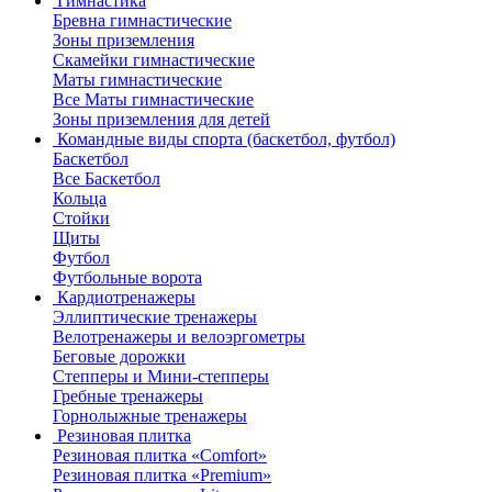
Гимнастика
Бревна гимнастические
Зоны приземления
Скамейки гимнастические
Маты гимнастические
Все Маты гимнастические
Зоны приземления для детей
Командные виды спорта (баскетбол, футбол)
Баскетбол
Все Баскетбол
Кольца
Стойки
Щиты
Футбол
Футбольные ворота
Кардиотренажеры
Эллиптические тренажеры
Велотренажеры и велоэргометры
Беговые дорожки
Степперы и Мини-степперы
Гребные тренажеры
Горнолыжные тренажеры
Резиновая плитка
Резиновая плитка «Comfort»
Резиновая плитка «Premium»