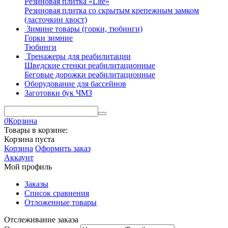
Резиновая плитка «Lite»
Резиновая плитка со скрытым крепежным замком
(ласточкин хвост)
Зимине товары (горки, тюбинги)
Горки зимние
Тюбинги
Тренажеры для реабилитации
Шведские стенки реабилитационные
Беговые дорожки реабилитационные
Оборудование для бассейнов
Заготовки бук ЧМЗ
0
Корзина
Товары в корзине:
Корзина пуста
Корзина
Оформить заказ
Аккаунт
Мой профиль
Заказы
Список сравнения
Отложенные товары
Отслеживание заказа