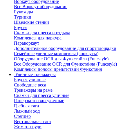
Воркаут оборудование
Все Воркаут оборудование
Рукоходы
Турники
Шведские стенки
Брусья
Скамьи для пресса и отдыха
Комплексы для паркура
Параворкаут
Дополнительное оборудование для спортплощадки
Семейные уличные комплексы (воркауты)
Оборудование OCR для Функстайла (Funcstyle)
Все Оборудование OCR для Функстайла (Funcstyle)
Комплексы полосы препятствий Функстайл
Уличные тренажеры
Брусья уличные
Свободные веса
Тренажеры на раме
Скамьи для пресса уличные
Гиперэкстензии уличные
Гребная тяга
Лыжный ход
Степпер
Вертикальная тяга
Жим от груди