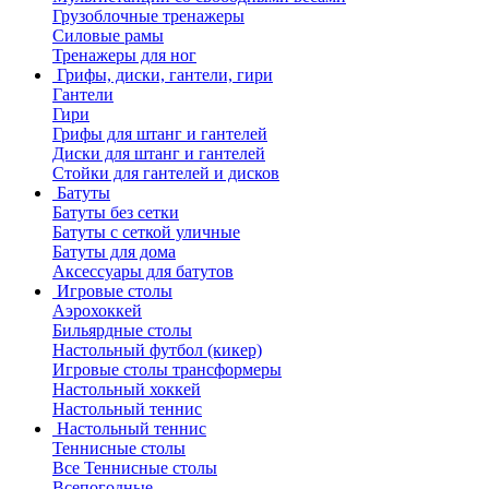
Грузоблочные тренажеры
Силовые рамы
Тренажеры для ног
Грифы, диски, гантели, гири
Гантели
Гири
Грифы для штанг и гантелей
Диски для штанг и гантелей
Стойки для гантелей и дисков
Батуты
Батуты без сетки
Батуты с сеткой уличные
Батуты для дома
Аксессуары для батутов
Игровые столы
Аэрохоккей
Бильярдные столы
Настольный футбол (кикер)
Игровые столы трансформеры
Настольный хоккей
Настольный теннис
Настольный теннис
Теннисные столы
Все Теннисные столы
Всепогодные