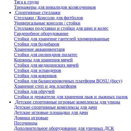
Тяга к груди
Тренажеры для инвалидов колясочников
Спортивные стеллажи
Стеллажи / Консоли для фитболов
Универсальные консоли / стойки
Стеллажи подставки и стойки для шин и колес
Гардеробное оборудование
Стойки для хранение гантелей хромированные
Стойки для бодибаров
Хранение акваинвентаря
Стойки для цилиндров пилатес
Корзины для хранения мячей
Стойки для медицинских мячей
Стойки для эспандеров
Стойки для ковриков
Стойки для балансировочных платформ BOSU (босу)
Хранение степ и дек платформ
Стойки для обручей
Стойки и держатели для хранения лыж и лыжных палок
Детские спортивные игровые комплексы для улицы
Детские спортивные комплексы для дачи
Детские игровые площадки для дачи
Домики игровые
Песочницы
Дополнительное оборудование для уличных ДСК