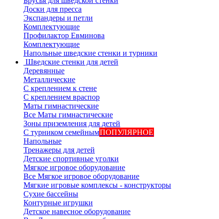
Брусья для шведской стенки
Доски для пресса
Экспандеры и петли
Комплектующие
Профилактор Евминова
Комплектующие
Напольные шведские стенки и турники
Шведские стенки для детей
Деревянные
Металлические
С креплением к стене
С креплением враспор
Маты гимнастические
Все Маты гимнастические
Зоны приземления для детей
С турником семейным
ПОПУЛЯРНОЕ
Напольные
Тренажеры для детей
Детские спортивные уголки
Мягкое игровое оборудование
Все Мягкое игровое оборудование
Мягкие игровые комплексы - конструкторы
Сухие бассейны
Контурные игрушки
Детское навесное оборудование