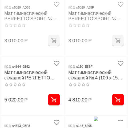
КОД:
s5029_AD38
КОД:
s5029_A85F
Мат гимнастический
Мат гимнастический
PERFETTO SPORT № 2
PERFETTO SPORT № 2
(100 х 100 х 10) см сине/
(100 х 100 х 10) см
жёлтый
красно/жёлтый
3 010.00
Р
3 010.00
Р
КОД:
s4364_9E42
КОД:
s150_E5BF
Мат гимнастический
Мат гимнастический
складной PERFETTO
складной № 4 (100 х 150 х
SPORT № 4 (100 х 150 х
10) см красно/жёлтый
10) см жёлтый
5 020.00
Р
4 810.00
Р
КОД:
s4643_0BF8
КОД:
s148_8405