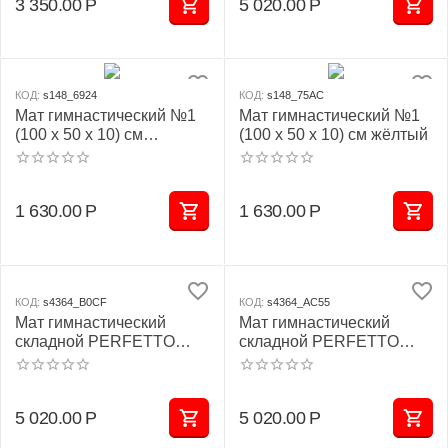
3 350.00
Р
5 020.00
Р
КОД:
s148_6924
КОД:
s148_75AC
Мат гимнастический №1
Мат гимнастический №1
(100 х 50 х 10) см
(100 х 50 х 10) см жёлтый
бежевый
1 630.00
Р
1 630.00
Р
КОД:
s4364_B0CF
КОД:
s4364_AC55
Мат гимнастический
Мат гимнастический
складной PERFETTO
складной PERFETTO
SPORT № 4 (100 х 150 х
SPORT № 4 (100 х 150 х
10) см сине/жёлтый
10) см красно/жёлтый
5 020.00
Р
5 020.00
Р