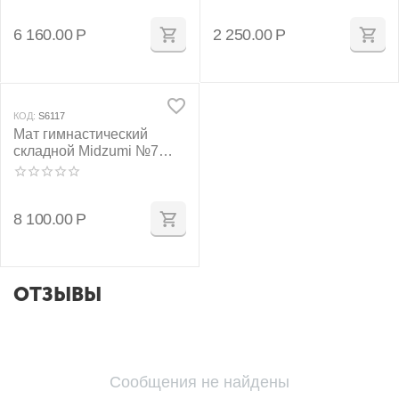
6 160.00
Р
2 250.00
Р
КОД:
S6117
Мат гимнастический
складной Midzumi №7
(100 х 200 х 10) см серый
8 100.00
Р
ОТЗЫВЫ
Сообщения не найдены