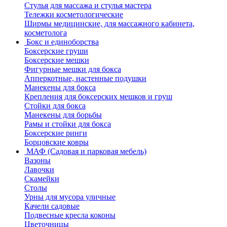
Стулья для массажа и стулья мастера
Тележки косметологические
Ширмы медицинские, для массажного кабинета,
косметолога
Бокс и единоборства
Боксерские груши
Боксерские мешки
Фигурные мешки для бокса
Апперкотные, настенные подушки
Манекены для бокса
Крепления для боксерских мешков и груш
Стойки для бокса
Манекены для борьбы
Рамы и стойки для бокса
Боксерские ринги
Борцовские ковры
МАФ (Садовая и парковая мебель)
Вазоны
Лавочки
Скамейки
Столы
Урны для мусора уличные
Качели садовые
Подвесные кресла коконы
Цветочницы