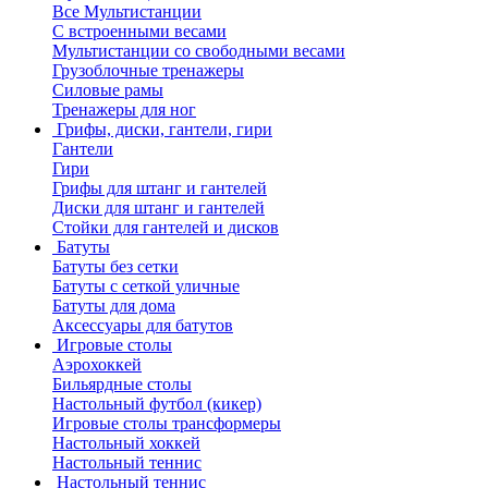
Все Мультистанции
С встроенными весами
Мультистанции со свободными весами
Грузоблочные тренажеры
Силовые рамы
Тренажеры для ног
Грифы, диски, гантели, гири
Гантели
Гири
Грифы для штанг и гантелей
Диски для штанг и гантелей
Стойки для гантелей и дисков
Батуты
Батуты без сетки
Батуты с сеткой уличные
Батуты для дома
Аксессуары для батутов
Игровые столы
Аэрохоккей
Бильярдные столы
Настольный футбол (кикер)
Игровые столы трансформеры
Настольный хоккей
Настольный теннис
Настольный теннис