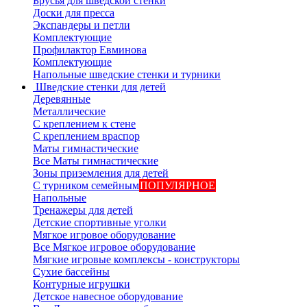
Брусья для шведской стенки
Доски для пресса
Экспандеры и петли
Комплектующие
Профилактор Евминова
Комплектующие
Напольные шведские стенки и турники
Шведские стенки для детей
Деревянные
Металлические
С креплением к стене
С креплением враспор
Маты гимнастические
Все Маты гимнастические
Зоны приземления для детей
С турником семейным
ПОПУЛЯРНОЕ
Напольные
Тренажеры для детей
Детские спортивные уголки
Мягкое игровое оборудование
Все Мягкое игровое оборудование
Мягкие игровые комплексы - конструкторы
Сухие бассейны
Контурные игрушки
Детское навесное оборудование