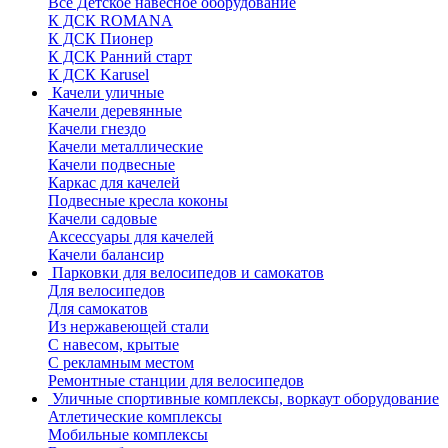
Все Детское навесное оборудование
К ДСК ROMANA
К ДСК Пионер
К ДСК Ранний старт
К ДСК Karusel
Качели уличные
Качели деревянные
Качели гнездо
Качели металлические
Качели подвесные
Каркас для качелей
Подвесные кресла коконы
Качели садовые
Аксессуары для качелей
Качели балансир
Парковки для велосипедов и самокатов
Для велосипедов
Для самокатов
Из нержавеющей стали
С навесом, крытые
С рекламным местом
Ремонтные станции для велосипедов
Уличные спортивные комплексы, воркаут оборудование
Атлетические комплексы
Мобильные комплексы