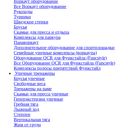
Воркаут оборудование
Все Воркаут оборудование
Рукоходы
Турники
Шведские стенки
Брусья
Скамьи для пресса и отдыха
Комплексы для паркура
Параворкаут
Дополнительное оборудование для спортплощадки
Семейные уличные комплексы (воркауты)
Оборудование OCR для Функстайла (Funcstyle)
Все Оборудование OCR для Функстайла (Funcstyle)
Комплексы полосы препятствий Функстайл
Уличные тренажеры
Брусья уличные
Свободные веса
Тренажеры на раме
Скамьи для пресса уличные
Гиперэкстензии уличные
Гребная тяга
Лыжный ход
Степпер
Вертикальная тяга
Жим от груди