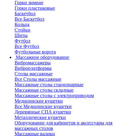
Горки зимние
Горки пластиковые
Баскетбол
Все Баскетбол
Кольца
Стойки
Щиты
Футбол
Все Футбол
Футбольные ворота
Массажное оборудование
Вибромассажеры
Виброплатформы
Столы массажные
Все Столы массажные
Массажные столы стационарные
Массажные столы складные
Массажные столы с электроприводом
Медицинские кушетки
Все Медицинские кушетки
Деревянные СПА кушетки
Металлические кушетки
Оборудование для кабинетов и аксессуары для
массажных столов
Массажные валики