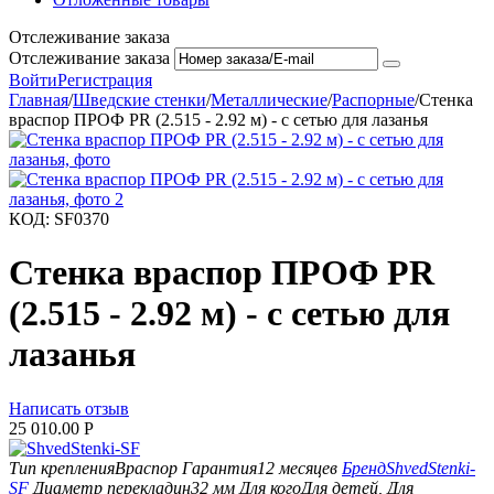
Отслеживание заказа
Отслеживание заказа
Войти
Регистрация
Главная
/
Шведские стенки
/
Металлические
/
Распорные
/
Стенка
враспор ПРОФ PR (2.515 - 2.92 м) - с сетью для лазанья
КОД:
SF0370
Стенка враспор ПРОФ PR
(2.515 - 2.92 м) - с сетью для
лазанья
Написать отзыв
25 010.00
Р
Тип крепления
Враспор
Гарантия
12 месяцев
Бренд
ShvedStenki-
SF
Диаметр перекладин
32 мм
Для кого
Для детей, Для