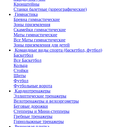
Кронштейны
Станки балетные (хореографические)
Гимнастика
Бревна гимнастические
Зоны приземления
Скамейки гимнастические
Маты гимнастические
Все Маты гимнастические
Зоны приземления для детей
Командные виды спорта (баскетбол, футбол)
Баскетбол
Все Баскетбол
Кольца
Стойки
Щиты
Футбол
Футбольные ворота
Кардиотренажеры
Эллиптические тренажеры
Велотренажеры и велоэргометры
Беговые дорожки
Степперы и Мини-степперы
Гребные тренажеры
Горнолыжные тренажеры
Резиновая плитка