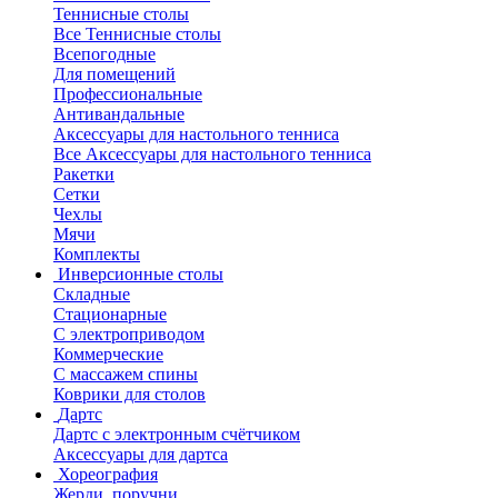
Теннисные столы
Все Теннисные столы
Всепогодные
Для помещений
Профессиональные
Антивандальные
Аксессуары для настольного тенниса
Все Аксессуары для настольного тенниса
Ракетки
Сетки
Чехлы
Мячи
Комплекты
Инверсионные столы
Складные
Стационарные
С электроприводом
Коммерческие
С массажем спины
Коврики для столов
Дартс
Дартс с электронным счётчиком
Аксессуары для дартса
Хореография
Жерди, поручни