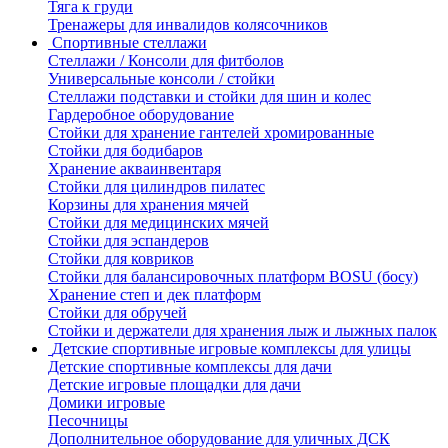
Тяга к груди
Тренажеры для инвалидов колясочников
Спортивные стеллажи
Стеллажи / Консоли для фитболов
Универсальные консоли / стойки
Стеллажи подставки и стойки для шин и колес
Гардеробное оборудование
Стойки для хранение гантелей хромированные
Стойки для бодибаров
Хранение акваинвентаря
Стойки для цилиндров пилатес
Корзины для хранения мячей
Стойки для медицинских мячей
Стойки для эспандеров
Стойки для ковриков
Стойки для балансировочных платформ BOSU (босу)
Хранение степ и дек платформ
Стойки для обручей
Стойки и держатели для хранения лыж и лыжных палок
Детские спортивные игровые комплексы для улицы
Детские спортивные комплексы для дачи
Детские игровые площадки для дачи
Домики игровые
Песочницы
Дополнительное оборудование для уличных ДСК