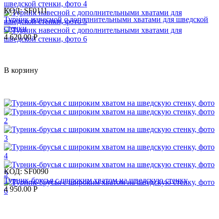
КОД:
SF0111
Турник навесной c дополнительными хватами для шведской
стенки
4 620.00
Р
В корзину
КОД:
SF0090
Турник-брусья с широким хватом на шведскую стенку
4 950.00
Р