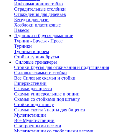
Информационное табло
Оградительные столбики
Ограждения для деревьев
Беседки для дачи
Хозблоки пластиковые
Навесы
Турники и брусья домашние
Турник - Брусья - Пресс
Турники
Турники в проем
Стойка турник брусья
Силовые тренажеры
Стойки-брусья для отжимания и подтягивания
Силовые скамьи и стойки
Все Силовые скамьи и стойки
Гиперэкстензии
Скамьи для пресса
Скамьи универсальные и опции
Скамьи со стойками под штангу
Стойки под штангу
Скамьи скотта \ парты для бицепса
Мультистанции
Все Мультистанции
С встроенными весами
Мультистанции со свободными весами