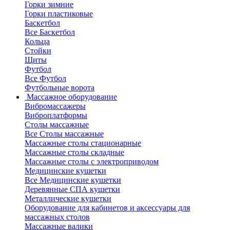
Горки зимние
Горки пластиковые
Баскетбол
Все Баскетбол
Кольца
Стойки
Щиты
Футбол
Все Футбол
Футбольные ворота
Массажное оборудование
Вибромассажеры
Виброплатформы
Столы массажные
Все Столы массажные
Массажные столы стационарные
Массажные столы складные
Массажные столы с электроприводом
Медицинские кушетки
Все Медицинские кушетки
Деревянные СПА кушетки
Металлические кушетки
Оборудование для кабинетов и аксессуары для
массажных столов
Массажные валики