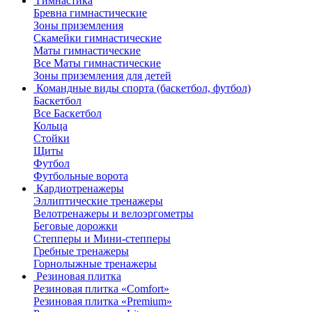
Гимнастика
Бревна гимнастические
Зоны приземления
Скамейки гимнастические
Маты гимнастические
Все Маты гимнастические
Зоны приземления для детей
Командные виды спорта (баскетбол, футбол)
Баскетбол
Все Баскетбол
Кольца
Стойки
Щиты
Футбол
Футбольные ворота
Кардиотренажеры
Эллиптические тренажеры
Велотренажеры и велоэргометры
Беговые дорожки
Степперы и Мини-степперы
Гребные тренажеры
Горнолыжные тренажеры
Резиновая плитка
Резиновая плитка «Comfort»
Резиновая плитка «Premium»