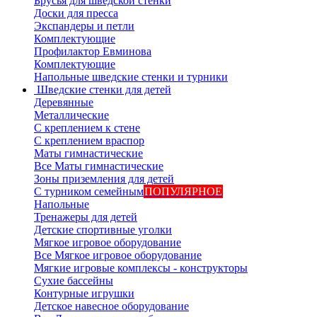
Брусья для шведской стенки
Доски для пресса
Экспандеры и петли
Комплектующие
Профилактор Евминова
Комплектующие
Напольные шведские стенки и турники
Шведские стенки для детей
Деревянные
Металлические
С креплением к стене
С креплением враспор
Маты гимнастические
Все Маты гимнастические
Зоны приземления для детей
С турником семейным
ПОПУЛЯРНОЕ
Напольные
Тренажеры для детей
Детские спортивные уголки
Мягкое игровое оборудование
Все Мягкое игровое оборудование
Мягкие игровые комплексы - конструкторы
Сухие бассейны
Контурные игрушки
Детское навесное оборудование