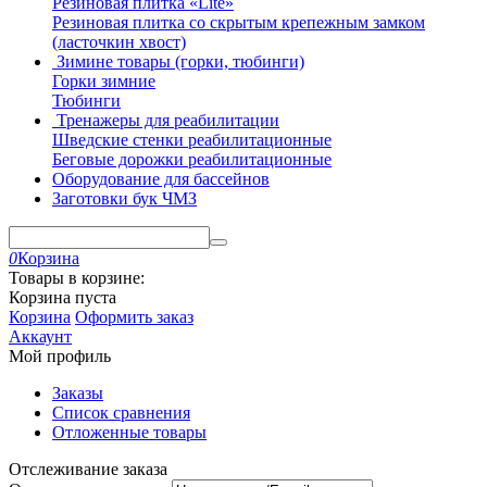
Резиновая плитка «Lite»
Резиновая плитка со скрытым крепежным замком
(ласточкин хвост)
Зимине товары (горки, тюбинги)
Горки зимние
Тюбинги
Тренажеры для реабилитации
Шведские стенки реабилитационные
Беговые дорожки реабилитационные
Оборудование для бассейнов
Заготовки бук ЧМЗ
0
Корзина
Товары в корзине:
Корзина пуста
Корзина
Оформить заказ
Аккаунт
Мой профиль
Заказы
Список сравнения
Отложенные товары
Отслеживание заказа