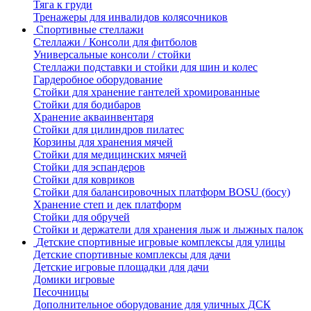
Тяга к груди
Тренажеры для инвалидов колясочников
Спортивные стеллажи
Стеллажи / Консоли для фитболов
Универсальные консоли / стойки
Стеллажи подставки и стойки для шин и колес
Гардеробное оборудование
Стойки для хранение гантелей хромированные
Стойки для бодибаров
Хранение акваинвентаря
Стойки для цилиндров пилатес
Корзины для хранения мячей
Стойки для медицинских мячей
Стойки для эспандеров
Стойки для ковриков
Стойки для балансировочных платформ BOSU (босу)
Хранение степ и дек платформ
Стойки для обручей
Стойки и держатели для хранения лыж и лыжных палок
Детские спортивные игровые комплексы для улицы
Детские спортивные комплексы для дачи
Детские игровые площадки для дачи
Домики игровые
Песочницы
Дополнительное оборудование для уличных ДСК