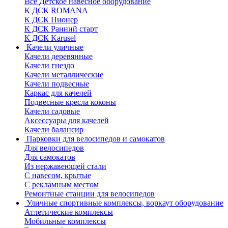
Все Детское навесное оборудование
К ДСК ROMANA
К ДСК Пионер
К ДСК Ранний старт
К ДСК Karusel
Качели уличные
Качели деревянные
Качели гнездо
Качели металлические
Качели подвесные
Каркас для качелей
Подвесные кресла коконы
Качели садовые
Аксессуары для качелей
Качели балансир
Парковки для велосипедов и самокатов
Для велосипедов
Для самокатов
Из нержавеющей стали
С навесом, крытые
С рекламным местом
Ремонтные станции для велосипедов
Уличные спортивные комплексы, воркаут оборудование
Атлетические комплексы
Мобильные комплексы