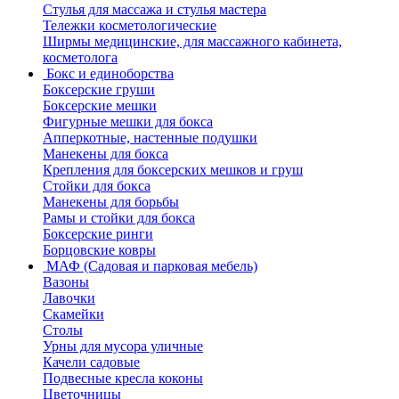
Стулья для массажа и стулья мастера
Тележки косметологические
Ширмы медицинские, для массажного кабинета,
косметолога
Бокс и единоборства
Боксерские груши
Боксерские мешки
Фигурные мешки для бокса
Апперкотные, настенные подушки
Манекены для бокса
Крепления для боксерских мешков и груш
Стойки для бокса
Манекены для борьбы
Рамы и стойки для бокса
Боксерские ринги
Борцовские ковры
МАФ (Садовая и парковая мебель)
Вазоны
Лавочки
Скамейки
Столы
Урны для мусора уличные
Качели садовые
Подвесные кресла коконы
Цветочницы