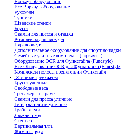
Воркаут оборудование
Все Воркаут оборудование
Рукоходы
Турники
Шведские стенки
Брусья
Скамьи для пресса и отдыха
Комплексы для паркура
Параворкаут
Дополнительное оборудование для спортплощадки
Семейные уличные комплексы (воркауты)
Оборудование OCR для Функстайла (Funcstyle)
Все Оборудование OCR для Функстайла (Funcstyle)
Комплексы полосы препятствий Функстайл
Уличные тренажеры
Брусья уличные
Свободные веса
Тренажеры на раме
Скамьи для пресса уличные
Гиперэкстензии уличные
Гребная тяга
Лыжный ход
Степпер
Вертикальная тяга
Жим от груди