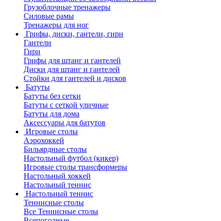
Грузоблочные тренажеры
Силовые рамы
Тренажеры для ног
Грифы, диски, гантели, гири
Гантели
Гири
Грифы для штанг и гантелей
Диски для штанг и гантелей
Стойки для гантелей и дисков
Батуты
Батуты без сетки
Батуты с сеткой уличные
Батуты для дома
Аксессуары для батутов
Игровые столы
Аэрохоккей
Бильярдные столы
Настольный футбол (кикер)
Игровые столы трансформеры
Настольный хоккей
Настольный теннис
Настольный теннис
Теннисные столы
Все Теннисные столы
Всепогодные