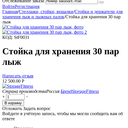
Отслеживание заказа
Войти
Регистрация
Главная
/
Стеллажи, стойки, вешалки
/
Стойки и держатели для
хранения лыж и лыжных палок
/
Стойка для хранения 30 пар
лыж
КОД:
StF0031
Стойка для хранения 30 пар
лыж
Написать отзыв
12 500.00
Р
Страна производства
Россия
Бренд
StorageFitness
+
−
В корзину
Отложить
Задать вопрос
Войдите в учётную запись, чтобы мы могли сообщить вам об
ответе