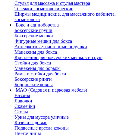
Стулья для массажа и стулья мастера
Тележки косметологические
Ширмы медицинские, для массажного кабинета,
косметолога
Бокс и единоборства
Боксерские груши
Боксерские мешки
Фигурные мешки для бокса
Апперкотные, настенные подушки
Манекены для бокса
Крепления для боксерских мешков и груш
Стойки для бокса
Манекены для борьбы
Рамы и стойки для бокса
Боксерские ринги
Борцовские ковры
МАФ (Садовая и парковая мебель)
Вазоны
Лавочки
Скамейки
Столы
Урны для мусора уличные
Качели садовые
Подвесные кресла коконы
Цветочницы