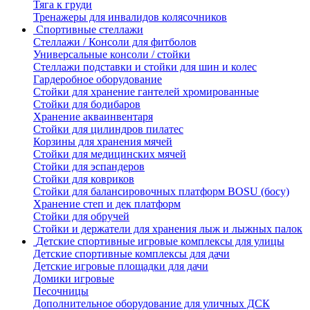
Тяга к груди
Тренажеры для инвалидов колясочников
Спортивные стеллажи
Стеллажи / Консоли для фитболов
Универсальные консоли / стойки
Стеллажи подставки и стойки для шин и колес
Гардеробное оборудование
Стойки для хранение гантелей хромированные
Стойки для бодибаров
Хранение акваинвентаря
Стойки для цилиндров пилатес
Корзины для хранения мячей
Стойки для медицинских мячей
Стойки для эспандеров
Стойки для ковриков
Стойки для балансировочных платформ BOSU (босу)
Хранение степ и дек платформ
Стойки для обручей
Стойки и держатели для хранения лыж и лыжных палок
Детские спортивные игровые комплексы для улицы
Детские спортивные комплексы для дачи
Детские игровые площадки для дачи
Домики игровые
Песочницы
Дополнительное оборудование для уличных ДСК