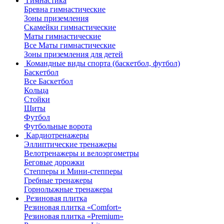
Гимнастика
Бревна гимнастические
Зоны приземления
Скамейки гимнастические
Маты гимнастические
Все Маты гимнастические
Зоны приземления для детей
Командные виды спорта (баскетбол, футбол)
Баскетбол
Все Баскетбол
Кольца
Стойки
Щиты
Футбол
Футбольные ворота
Кардиотренажеры
Эллиптические тренажеры
Велотренажеры и велоэргометры
Беговые дорожки
Степперы и Мини-степперы
Гребные тренажеры
Горнолыжные тренажеры
Резиновая плитка
Резиновая плитка «Comfort»
Резиновая плитка «Premium»