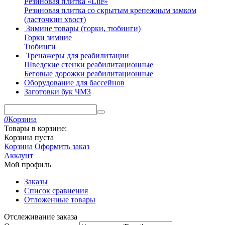
Резиновая плитка «Lite»
Резиновая плитка со скрытым крепежным замком
(ласточкин хвост)
Зимине товары (горки, тюбинги)
Горки зимние
Тюбинги
Тренажеры для реабилитации
Шведские стенки реабилитационные
Беговые дорожки реабилитационные
Оборудование для бассейнов
Заготовки бук ЧМЗ
0
Корзина
Товары в корзине:
Корзина пуста
Корзина
Оформить заказ
Аккаунт
Мой профиль
Заказы
Список сравнения
Отложенные товары
Отслеживание заказа