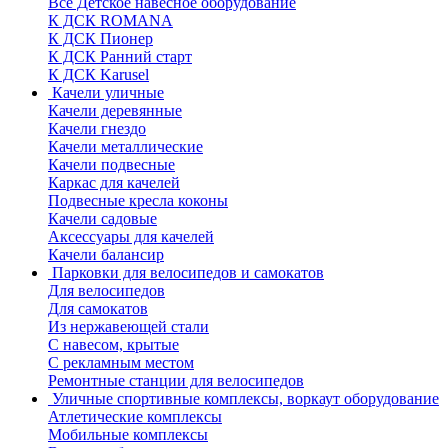
Все Детское навесное оборудование
К ДСК ROMANA
К ДСК Пионер
К ДСК Ранний старт
К ДСК Karusel
Качели уличные
Качели деревянные
Качели гнездо
Качели металлические
Качели подвесные
Каркас для качелей
Подвесные кресла коконы
Качели садовые
Аксессуары для качелей
Качели балансир
Парковки для велосипедов и самокатов
Для велосипедов
Для самокатов
Из нержавеющей стали
С навесом, крытые
С рекламным местом
Ремонтные станции для велосипедов
Уличные спортивные комплексы, воркаут оборудование
Атлетические комплексы
Мобильные комплексы