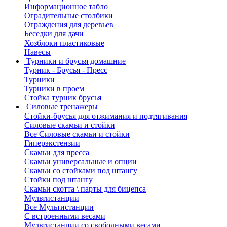
Информационное табло
Оградительные столбики
Ограждения для деревьев
Беседки для дачи
Хозблоки пластиковые
Навесы
Турники и брусья домашние
Турник - Брусья - Пресс
Турники
Турники в проем
Стойка турник брусья
Силовые тренажеры
Стойки-брусья для отжимания и подтягивания
Силовые скамьи и стойки
Все Силовые скамьи и стойки
Гиперэкстензии
Скамьи для пресса
Скамьи универсальные и опции
Скамьи со стойками под штангу
Стойки под штангу
Скамьи скотта \ парты для бицепса
Мультистанции
Все Мультистанции
С встроенными весами
Мультистанции со свободными весами