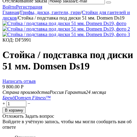
Отслеживание заказа
Войти
Регистрация
Главная
/
Грифы, диски, гантели, гири
/
Стойки для гантелей и
дисков
/
Стойка / подставка под диски 51 мм. Domsen Ds19
КОД:
DF5991
Стойка / подставка под диски
51 мм. Domsen Ds19
Написать отзыв
9 800.00
Р
Страна производства
Россия
Гарантия
24 месяца
Бренд
Domsen Fitness™
+
−
В корзину
Отложить
Задать вопрос
Войдите в учётную запись, чтобы мы могли сообщить вам об
ответе