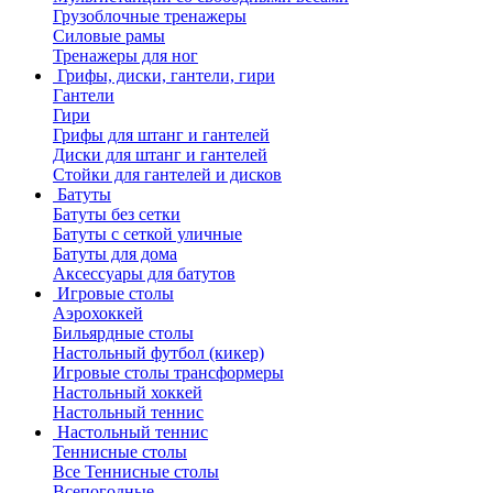
Грузоблочные тренажеры
Силовые рамы
Тренажеры для ног
Грифы, диски, гантели, гири
Гантели
Гири
Грифы для штанг и гантелей
Диски для штанг и гантелей
Стойки для гантелей и дисков
Батуты
Батуты без сетки
Батуты с сеткой уличные
Батуты для дома
Аксессуары для батутов
Игровые столы
Аэрохоккей
Бильярдные столы
Настольный футбол (кикер)
Игровые столы трансформеры
Настольный хоккей
Настольный теннис
Настольный теннис
Теннисные столы
Все Теннисные столы
Всепогодные