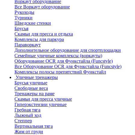
Воркаут оборудование
Все Воркаут оборудование
Рукоходы
Турники
Шведские стенки
Брусья
Скамьи для пресса и отдыха
Комплексы для паркура
Параворкаут
Дополнительное оборудование для спортплощадки
Семейные уличные комплексы (воркауты)
Оборудование OCR для Функстайла (Funcstyle)
Все Оборудование OCR для Функстайла (Funcstyle)
Комплексы полосы препятствий Функстайл
Уличные тренажеры
Брусья уличные
Свободные веса
Тренажеры на раме
Скамьи для пресса уличные
Гиперэкстензии уличные
Гребная тяга
Лыжный ход
Степпер
Вертикальная тяга
Жим от груди