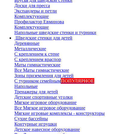
Брусья для шведской стенки
Доски для пресса
Экспандеры и петли
Комплектующие
Профилактор Евминова
Комплектующие
Напольные шведские стенки и турники
Шведские стенки для детей
Деревянные
Металлические
С креплением к стене
С креплением враспор
Маты гимнастические
Все Маты гимнастические
Зоны приземления для детей
С турником семейным
ПОПУЛЯРНОЕ
Напольные
Тренажеры для детей
Детские спортивные уголки
Мягкое игровое оборудование
Все Мягкое игровое оборудование
Мягкие игровые комплексы - конструкторы
Сухие бассейны
Контурные игрушки
Детское навесное оборудование