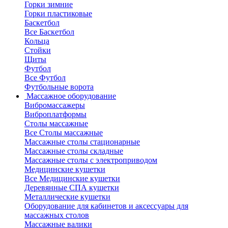
Горки зимние
Горки пластиковые
Баскетбол
Все Баскетбол
Кольца
Стойки
Щиты
Футбол
Все Футбол
Футбольные ворота
Массажное оборудование
Вибромассажеры
Виброплатформы
Столы массажные
Все Столы массажные
Массажные столы стационарные
Массажные столы складные
Массажные столы с электроприводом
Медицинские кушетки
Все Медицинские кушетки
Деревянные СПА кушетки
Металлические кушетки
Оборудование для кабинетов и аксессуары для
массажных столов
Массажные валики