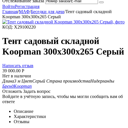
Отслеживание заказа
Войти
Регистрация
Главная
/
МАФ
/
Беседки для дачи
/
Тент садовый складной
Koopman 300x300x265 Серый
КОД:
X29100220
Тент садовый складной
Koopman 300x300x265 Серый
Написать отзыв
39 000.00
Р
Нет в наличии
Длина
3 м
Цвет
Серый
Страна производства
Нидерланды
Бренд
Koopman
Отложить
Задать вопрос
Войдите в учётную запись, чтобы мы могли сообщить вам об
ответе
Описание
Характеристики
Отзывы