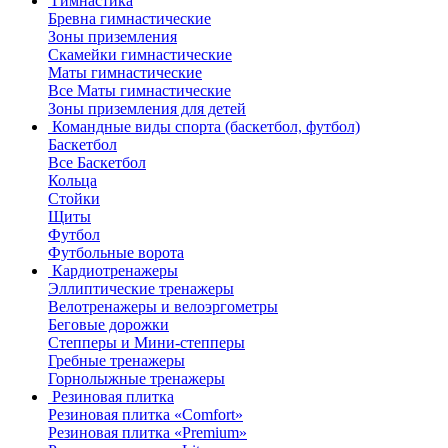
Гимнастика
Бревна гимнастические
Зоны приземления
Скамейки гимнастические
Маты гимнастические
Все Маты гимнастические
Зоны приземления для детей
Командные виды спорта (баскетбол, футбол)
Баскетбол
Все Баскетбол
Кольца
Стойки
Щиты
Футбол
Футбольные ворота
Кардиотренажеры
Эллиптические тренажеры
Велотренажеры и велоэргометры
Беговые дорожки
Степперы и Мини-степперы
Гребные тренажеры
Горнолыжные тренажеры
Резиновая плитка
Резиновая плитка «Comfort»
Резиновая плитка «Premium»