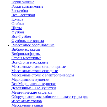
Горки зимние
Горки пластиковые
Баскетбол
Все Баскетбол
Кольца
Стойки
Щиты
Футбол
Все Футбол
Футбольные ворота
Массажное оборудование
Вибромассажеры
Виброплатформы
Столы массажные
Все Столы массажные
Массажные столы стационарные
Массажные столы складные
Массажные столы с электроприводом
Медицинские кушетки
Все Медицинские кушетки
Деревянные СПА кушетки
Металлические кушетки
Оборудование для кабинетов и аксессуары для
массажных столов
Массажные валики