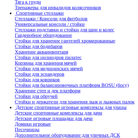
Тяга к груди
Тренажеры для инвалидов колясочников
Спортивные стеллажи
Стеллажи / Консоли для фитболов
Универсальные консоли / стойки
Стеллажи подставки и стойки для шин и колес
Гардеробное оборудование
Стойки для хранение гантелей хромированные
Стойки для бодибаров
Хранение акваинвентаря
Стойки для цилиндров пилатес
Корзины для хранения мячей
Стойки для медицинских мячей
Стойки для эспандеров
Стойки для ковриков
Стойки для балансировочных платформ BOSU (босу)
Хранение степ и дек платформ
Стойки для обручей
Стойки и держатели для хранения лыж и лыжных палок
Детские спортивные игровые комплексы для улицы
Детские спортивные комплексы для дачи
Детские игровые площадки для дачи
Домики игровые
Песочницы
Дополнительное оборудование для уличных ДСК