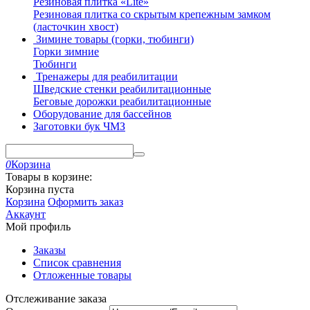
Резиновая плитка «Lite»
Резиновая плитка со скрытым крепежным замком
(ласточкин хвост)
Зимине товары (горки, тюбинги)
Горки зимние
Тюбинги
Тренажеры для реабилитации
Шведские стенки реабилитационные
Беговые дорожки реабилитационные
Оборудование для бассейнов
Заготовки бук ЧМЗ
0
Корзина
Товары в корзине:
Корзина пуста
Корзина
Оформить заказ
Аккаунт
Мой профиль
Заказы
Список сравнения
Отложенные товары
Отслеживание заказа