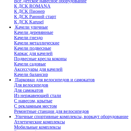
Все Детское навесное оборудование
К ДСК ROMANA
К ДСК Пионер
К ДСК Ранний старт
К ДСК Karusel
Качели уличные
Качели деревянные
Качели гнездо
Качели металлические
Качели подвесные
Каркас для качелей
Подвесные кресла коконы
Качели садовые
Аксессуары для качелей
Качели балансир
Парковки для велосипедов и самокатов
Для велосипедов
Для самокатов
Из нержавеющей стали
С навесом, крытые
С рекламным местом
Ремонтные станции для велосипедов
Уличные спортивные комплексы, воркаут оборудование
Атлетические комплексы
Мобильные комплексы