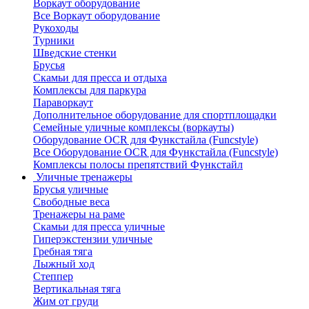
Воркаут оборудование
Все Воркаут оборудование
Рукоходы
Турники
Шведские стенки
Брусья
Скамьи для пресса и отдыха
Комплексы для паркура
Параворкаут
Дополнительное оборудование для спортплощадки
Семейные уличные комплексы (воркауты)
Оборудование OCR для Функстайла (Funcstyle)
Все Оборудование OCR для Функстайла (Funcstyle)
Комплексы полосы препятствий Функстайл
Уличные тренажеры
Брусья уличные
Свободные веса
Тренажеры на раме
Скамьи для пресса уличные
Гиперэкстензии уличные
Гребная тяга
Лыжный ход
Степпер
Вертикальная тяга
Жим от груди