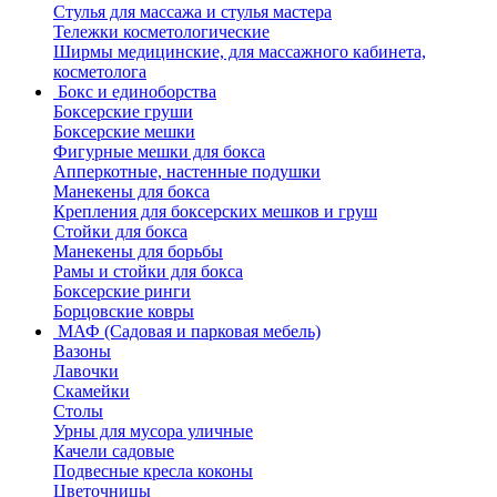
Стулья для массажа и стулья мастера
Тележки косметологические
Ширмы медицинские, для массажного кабинета,
косметолога
Бокс и единоборства
Боксерские груши
Боксерские мешки
Фигурные мешки для бокса
Апперкотные, настенные подушки
Манекены для бокса
Крепления для боксерских мешков и груш
Стойки для бокса
Манекены для борьбы
Рамы и стойки для бокса
Боксерские ринги
Борцовские ковры
МАФ (Садовая и парковая мебель)
Вазоны
Лавочки
Скамейки
Столы
Урны для мусора уличные
Качели садовые
Подвесные кресла коконы
Цветочницы