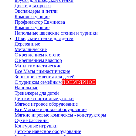
Брусья для шведской стенки
Доски для пресса
Экспандеры и петли
Комплектующие
Профилактор Евминова
Комплектующие
Напольные шведские стенки и турники
Шведские стенки для детей
Деревянные
Металлические
С креплением к стене
С креплением враспор
Маты гимнастические
Все Маты гимнастические
Зоны приземления для детей
С турником семейным
ПОПУЛЯРНОЕ
Напольные
Тренажеры для детей
Детские спортивные уголки
Мягкое игровое оборудование
Все Мягкое игровое оборудование
Мягкие игровые комплексы - конструкторы
Сухие бассейны
Контурные игрушки
Детское навесное оборудование