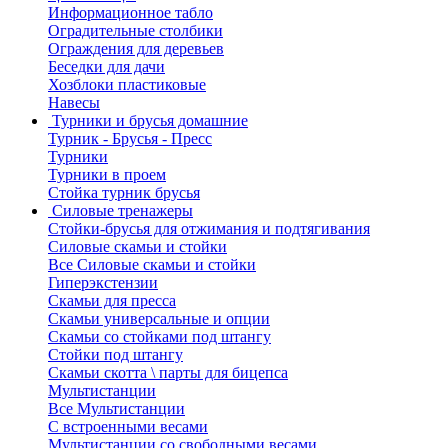
Информационное табло
Оградительные столбики
Ограждения для деревьев
Беседки для дачи
Хозблоки пластиковые
Навесы
Турники и брусья домашние
Турник - Брусья - Пресс
Турники
Турники в проем
Стойка турник брусья
Силовые тренажеры
Стойки-брусья для отжимания и подтягивания
Силовые скамьи и стойки
Все Силовые скамьи и стойки
Гиперэкстензии
Скамьи для пресса
Скамьи универсальные и опции
Скамьи со стойками под штангу
Стойки под штангу
Скамьи скотта \ парты для бицепса
Мультистанции
Все Мультистанции
С встроенными весами
Мультистанции со свободными весами