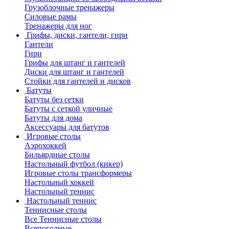
Грузоблочные тренажеры
Силовые рамы
Тренажеры для ног
Грифы, диски, гантели, гири
Гантели
Гири
Грифы для штанг и гантелей
Диски для штанг и гантелей
Стойки для гантелей и дисков
Батуты
Батуты без сетки
Батуты с сеткой уличные
Батуты для дома
Аксессуары для батутов
Игровые столы
Аэрохоккей
Бильярдные столы
Настольный футбол (кикер)
Игровые столы трансформеры
Настольный хоккей
Настольный теннис
Настольный теннис
Теннисные столы
Все Теннисные столы
Всепогодные