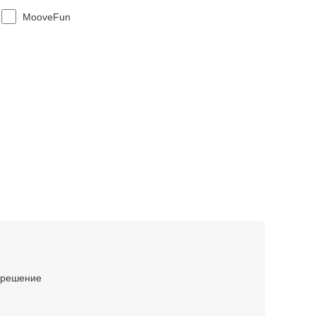
MooveFun
е решение