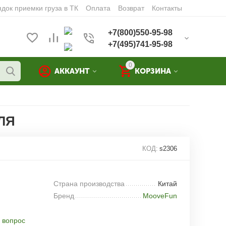
док приемки груза в ТК
Оплата
Возврат
Контакты
+7(800)550-95-98
+7(495)741-95-98
0
АККАУНТ
КОРЗИНА
ЛЯ
КОД:
s2306
Страна производства
Китай
Бренд
MooveFun
 вопрос