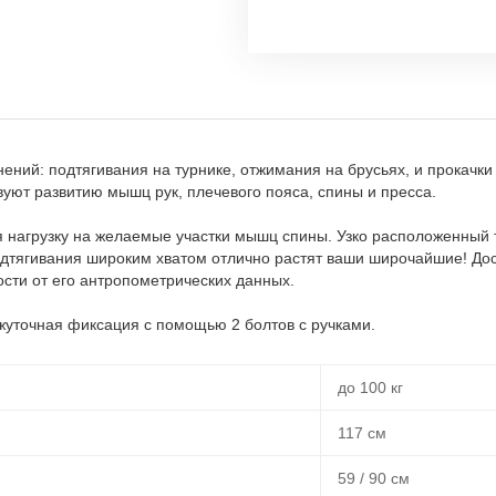
ний: подтягивания на турнике, отжимания на брусьях, и прокачки
уют развитию мышц рук, плечевого пояса, спины и пресса.
я нагрузку на желаемые участки мышц спины. Узко расположенный 
одтягивания широким хватом отлично растят ваши широчайшие! До
сти от его антропометрических данных.
ежуточная фиксация с помощью 2 болтов с ручками.
до 100 кг
117 см
59 / 90 см