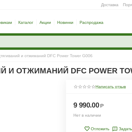
Доставка
Поря
овикам
Каталог
Акции
Новинки
Распродажа
дтягиваний и отжиманий DFC Power Tower G006
Й И ОТЖИМАНИЙ DFC POWER TO
Написать отзыв
9 990.00
Р
Нет в наличии
Отложить
Задать