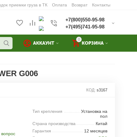
док приемки груза в ТК
Оплата
Возврат
Контакты
+7(800)550-95-98
+7(495)741-95-98
0
АККАУНТ
КОРЗИНА
WER G006
КОД:
s3167
Тип крепления
Установка на
пол
Страна производства
Китай
Гарантия
12 месяцев
 вопрос