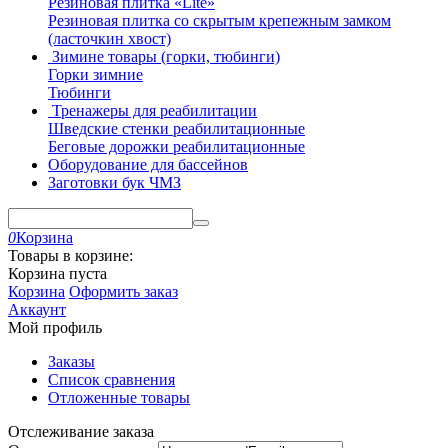
Резиновая плитка «Lite»
Резиновая плитка со скрытым крепежным замком
(ласточкин хвост)
Зимине товары (горки, тюбинги)
Горки зимние
Тюбинги
Тренажеры для реабилитации
Шведские стенки реабилитационные
Беговые дорожки реабилитационные
Оборудование для бассейнов
Заготовки бук ЧМЗ
0
Корзина
Товары в корзине:
Корзина пуста
Корзина
Оформить заказ
Аккаунт
Мой профиль
Заказы
Список сравнения
Отложенные товары
Отслеживание заказа