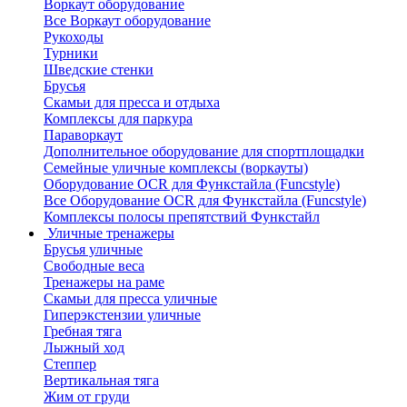
Воркаут оборудование
Все Воркаут оборудование
Рукоходы
Турники
Шведские стенки
Брусья
Скамьи для пресса и отдыха
Комплексы для паркура
Параворкаут
Дополнительное оборудование для спортплощадки
Семейные уличные комплексы (воркауты)
Оборудование OCR для Функстайла (Funcstyle)
Все Оборудование OCR для Функстайла (Funcstyle)
Комплексы полосы препятствий Функстайл
Уличные тренажеры
Брусья уличные
Свободные веса
Тренажеры на раме
Скамьи для пресса уличные
Гиперэкстензии уличные
Гребная тяга
Лыжный ход
Степпер
Вертикальная тяга
Жим от груди