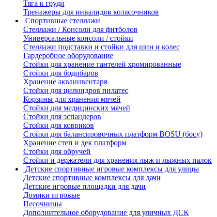
Тяга к груди
Тренажеры для инвалидов колясочников
Спортивные стеллажи
Стеллажи / Консоли для фитболов
Универсальные консоли / стойки
Стеллажи подставки и стойки для шин и колес
Гардеробное оборудование
Стойки для хранение гантелей хромированные
Стойки для бодибаров
Хранение акваинвентаря
Стойки для цилиндров пилатес
Корзины для хранения мячей
Стойки для медицинских мячей
Стойки для эспандеров
Стойки для ковриков
Стойки для балансировочных платформ BOSU (босу)
Хранение степ и дек платформ
Стойки для обручей
Стойки и держатели для хранения лыж и лыжных палок
Детские спортивные игровые комплексы для улицы
Детские спортивные комплексы для дачи
Детские игровые площадки для дачи
Домики игровые
Песочницы
Дополнительное оборудование для уличных ДСК