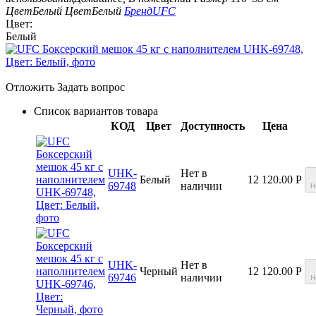
Цвет
Белый
Цвет
Белый
Бренд
UFC
Цвет:
Белый
Отложить
Задать вопрос
Список вариантов товара
КОД
Цвет
Доступность
Цена
UHK-
Нет в
Белый
12 120.00
Р
69748
наличии
н
UHK-
Нет в
Черный
12 120.00
Р
69746
наличии
н