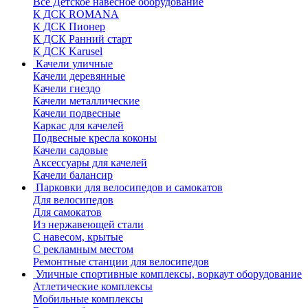
Все Детское навесное оборудование
К ДСК ROMANA
К ДСК Пионер
К ДСК Ранний старт
К ДСК Karusel
Качели уличные
Качели деревянные
Качели гнездо
Качели металлические
Качели подвесные
Каркас для качелей
Подвесные кресла коконы
Качели садовые
Аксессуары для качелей
Качели балансир
Парковки для велосипедов и самокатов
Для велосипедов
Для самокатов
Из нержавеющей стали
С навесом, крытые
С рекламным местом
Ремонтные станции для велосипедов
Уличные спортивные комплексы, воркаут оборудование
Атлетические комплексы
Мобильные комплексы