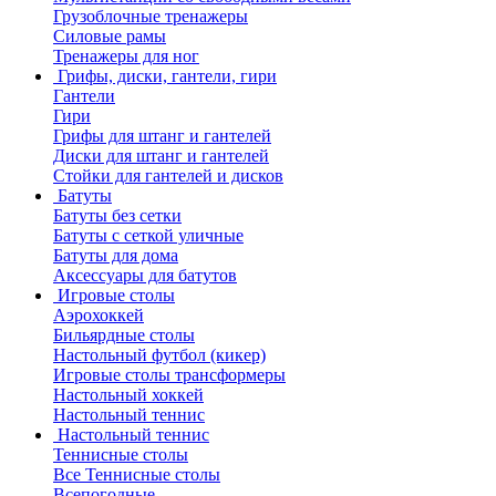
Грузоблочные тренажеры
Силовые рамы
Тренажеры для ног
Грифы, диски, гантели, гири
Гантели
Гири
Грифы для штанг и гантелей
Диски для штанг и гантелей
Стойки для гантелей и дисков
Батуты
Батуты без сетки
Батуты с сеткой уличные
Батуты для дома
Аксессуары для батутов
Игровые столы
Аэрохоккей
Бильярдные столы
Настольный футбол (кикер)
Игровые столы трансформеры
Настольный хоккей
Настольный теннис
Настольный теннис
Теннисные столы
Все Теннисные столы
Всепогодные