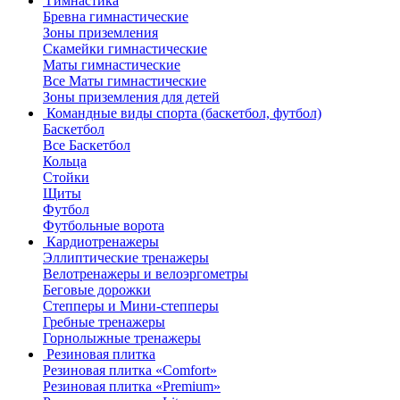
Гимнастика
Бревна гимнастические
Зоны приземления
Скамейки гимнастические
Маты гимнастические
Все Маты гимнастические
Зоны приземления для детей
Командные виды спорта (баскетбол, футбол)
Баскетбол
Все Баскетбол
Кольца
Стойки
Щиты
Футбол
Футбольные ворота
Кардиотренажеры
Эллиптические тренажеры
Велотренажеры и велоэргометры
Беговые дорожки
Степперы и Мини-степперы
Гребные тренажеры
Горнолыжные тренажеры
Резиновая плитка
Резиновая плитка «Comfort»
Резиновая плитка «Premium»