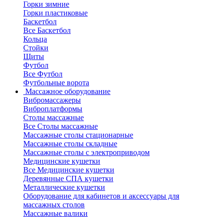
Горки зимние
Горки пластиковые
Баскетбол
Все Баскетбол
Кольца
Стойки
Щиты
Футбол
Все Футбол
Футбольные ворота
Массажное оборудование
Вибромассажеры
Виброплатформы
Столы массажные
Все Столы массажные
Массажные столы стационарные
Массажные столы складные
Массажные столы с электроприводом
Медицинские кушетки
Все Медицинские кушетки
Деревянные СПА кушетки
Металлические кушетки
Оборудование для кабинетов и аксессуары для
массажных столов
Массажные валики