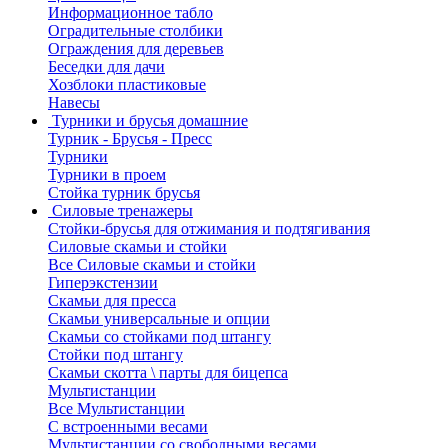
Информационное табло
Оградительные столбики
Ограждения для деревьев
Беседки для дачи
Хозблоки пластиковые
Навесы
Турники и брусья домашние
Турник - Брусья - Пресс
Турники
Турники в проем
Стойка турник брусья
Силовые тренажеры
Стойки-брусья для отжимания и подтягивания
Силовые скамьи и стойки
Все Силовые скамьи и стойки
Гиперэкстензии
Скамьи для пресса
Скамьи универсальные и опции
Скамьи со стойками под штангу
Стойки под штангу
Скамьи скотта \ парты для бицепса
Мультистанции
Все Мультистанции
С встроенными весами
Мультистанции со свободными весами