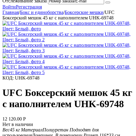
Отслеживание заказа
Войти
Регистрация
Главная
/
Бокс и единоборства
/
Боксерские мешки
/
UFC
Боксерский мешок 45 кг с наполнителем UHK-69748
КОД:
UHK-69748
UFC Боксерский мешок 45 кг
с наполнителем UHK-69748
12 120.00
Р
Нет в наличии
Вес
45 кг
Материал
Полиуретан
Подходят для
использования
Домашнее, В помещении
Размер
116*33 см