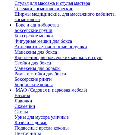
Стулья для массажа и стулья мастера
Тележки косметологические
Ширмы медицинские, для массажного кабинета,
косметолога
Бокс и единоборства
Боксерские груши
Боксерские мешки
Фигурные мешки для бокса
Апперкотные, настенные подушки
Манекены для бокса
Крепления для боксерских мешков и груш
Стойки для бокса
Манекены для борьбы
Рамы и стойки для бокса
Боксерские ринги
Борцовские ковры
МАФ (Садовая и парковая мебель)
Вазоны
Лавочки
Скамейки
Столы
Урны для мусора уличные
Качели садовые
Подвесные кресла коконы
Цветочницы