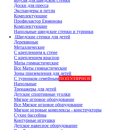
Брусья для шведской стенки
Доски для пресса
Экспандеры и петли
Комплектующие
Профилактор Евминова
Комплектующие
Напольные шведские стенки и турники
Шведские стенки для детей
Деревянные
Металлические
С креплением к стене
С креплением враспор
Маты гимнастические
Все Маты гимнастические
Зоны приземления для детей
С турником семейным
ПОПУЛЯРНОЕ
Напольные
Тренажеры для детей
Детские спортивные уголки
Мягкое игровое оборудование
Все Мягкое игровое оборудование
Мягкие игровые комплексы - конструкторы
Сухие бассейны
Контурные игрушки
Детское навесное оборудование