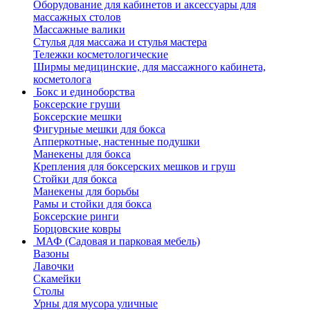
Оборудование для кабинетов и аксессуары для
массажных столов
Массажные валики
Стулья для массажа и стулья мастера
Тележки косметологические
Ширмы медицинские, для массажного кабинета,
косметолога
Бокс и единоборства
Боксерские груши
Боксерские мешки
Фигурные мешки для бокса
Апперкотные, настенные подушки
Манекены для бокса
Крепления для боксерских мешков и груш
Стойки для бокса
Манекены для борьбы
Рамы и стойки для бокса
Боксерские ринги
Борцовские ковры
МАФ (Садовая и парковая мебель)
Вазоны
Лавочки
Скамейки
Столы
Урны для мусора уличные