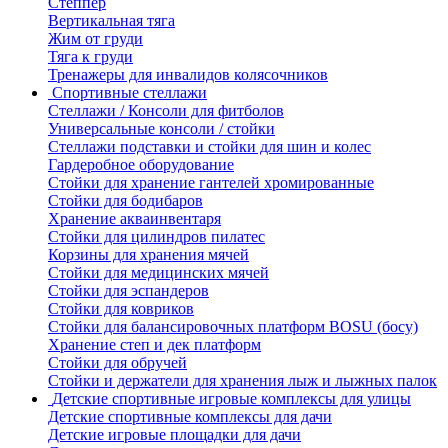
Степпер
Вертикальная тяга
Жим от груди
Тяга к груди
Тренажеры для инвалидов колясочников
Спортивные стеллажи
Стеллажи / Консоли для фитболов
Универсальные консоли / стойки
Стеллажи подставки и стойки для шин и колес
Гардеробное оборудование
Стойки для хранение гантелей хромированные
Стойки для бодибаров
Хранение акваинвентаря
Стойки для цилиндров пилатес
Корзины для хранения мячей
Стойки для медицинских мячей
Стойки для эспандеров
Стойки для ковриков
Стойки для балансировочных платформ BOSU (босу)
Хранение степ и дек платформ
Стойки для обручей
Стойки и держатели для хранения лыж и лыжных палок
Детские спортивные игровые комплексы для улицы
Детские спортивные комплексы для дачи
Детские игровые площадки для дачи