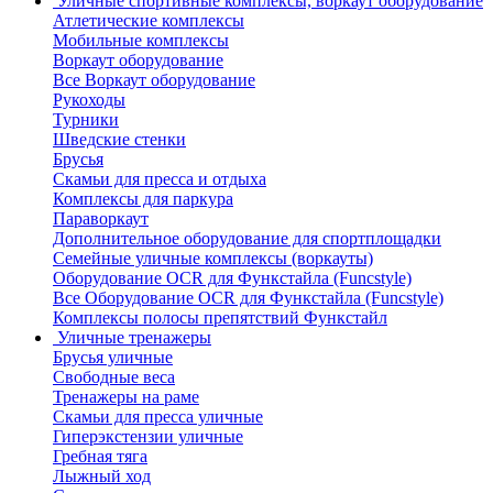
Уличные спортивные комплексы, воркаут оборудование
Атлетические комплексы
Мобильные комплексы
Воркаут оборудование
Все Воркаут оборудование
Рукоходы
Турники
Шведские стенки
Брусья
Скамьи для пресса и отдыха
Комплексы для паркура
Параворкаут
Дополнительное оборудование для спортплощадки
Семейные уличные комплексы (воркауты)
Оборудование OCR для Функстайла (Funcstyle)
Все Оборудование OCR для Функстайла (Funcstyle)
Комплексы полосы препятствий Функстайл
Уличные тренажеры
Брусья уличные
Свободные веса
Тренажеры на раме
Скамьи для пресса уличные
Гиперэкстензии уличные
Гребная тяга
Лыжный ход