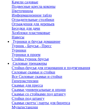
Качели садовые
Подвесные кресла коконы
Цветочницы
Информационное табло
Оградительные столбики
Ограждения для деревьев
Беседки для дачи
Хозблоки пластиковые
Навесы
Турники и брусья домашние
Турник - Брусья - Пресс
Турники
Турники в проем
Стойка турник брусья
Силовые тренажеры
Стойки-брусья для отжимания и подтягивания
Силовые скамьи и стойки
Все Силовые скамьи и стойки
Гиперэкстензии
Скамьи для пресса
Скамьи универсальные и опции
Скамьи со стойками под штангу
Стойки под штангу
Скамьи скотта \ парты для бицепса
Мультистанции