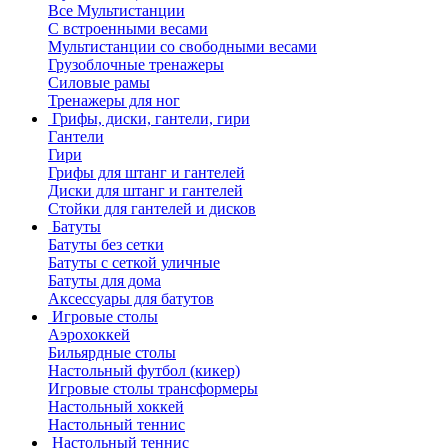
Все Мультистанции
С встроенными весами
Мультистанции со свободными весами
Грузоблочные тренажеры
Силовые рамы
Тренажеры для ног
Грифы, диски, гантели, гири
Гантели
Гири
Грифы для штанг и гантелей
Диски для штанг и гантелей
Стойки для гантелей и дисков
Батуты
Батуты без сетки
Батуты с сеткой уличные
Батуты для дома
Аксессуары для батутов
Игровые столы
Аэрохоккей
Бильярдные столы
Настольный футбол (кикер)
Игровые столы трансформеры
Настольный хоккей
Настольный теннис
Настольный теннис