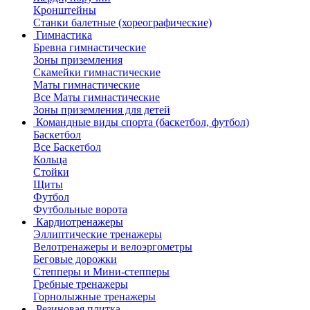
Кронштейны
Станки балетные (хореографические)
Гимнастика
Бревна гимнастические
Зоны приземления
Скамейки гимнастические
Маты гимнастические
Все Маты гимнастические
Зоны приземления для детей
Командные виды спорта (баскетбол, футбол)
Баскетбол
Все Баскетбол
Кольца
Стойки
Щиты
Футбол
Футбольные ворота
Кардиотренажеры
Эллиптические тренажеры
Велотренажеры и велоэргометры
Беговые дорожки
Степперы и Мини-степперы
Гребные тренажеры
Горнолыжные тренажеры
Резиновая плитка