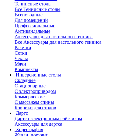
Теннисные столы
Все Теннисные столы
Всепогодные
Для помещений
Профессиональные
Антивандальные
Аксессуары для настольного тенниса
Все Аксессуары для настольного тенниса
Ракетки
Сетки
Чехлы
Мячи
Комплекты
Инверсионные столы
Складные
Стационарные
С электроприводом
Коммерческие
С массажем спины
Коврики для столов
Дартс
Дартс с электронным счётчиком
Аксессуары для дартса
Хореография
Жерди, поручни