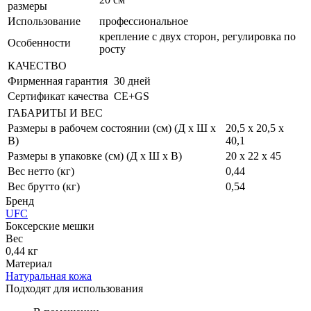
размеры
Использование
профессиональное
крепление с двух сторон, регулировка по
Особенности
росту
КАЧЕСТВО
Фирменная гарантия
30 дней
Сертификат качества
CE+GS
ГАБАРИТЫ И ВЕС
Размеры в рабочем состоянии (см) (Д х Ш х
20,5 x 20,5 x
В)
40,1
Размеры в упаковке (см) (Д х Ш х В)
20 x 22 x 45
Вес нетто (кг)
0,44
Вес брутто (кг)
0,54
Бренд
UFC
Боксерские мешки
Вес
0,44 кг
Материал
Натуральная кожа
Подходят для использования