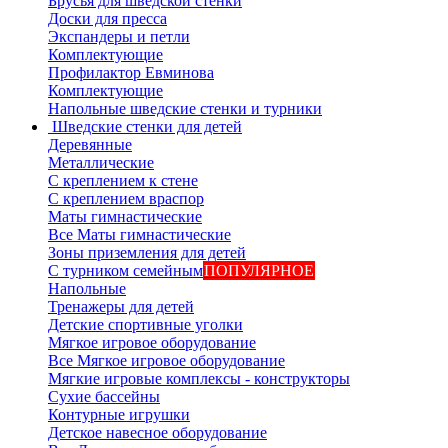
Брусья для шведской стенки
Доски для пресса
Экспандеры и петли
Комплектующие
Профилактор Евминова
Комплектующие
Напольные шведские стенки и турники
Шведские стенки для детей
Деревянные
Металлические
С креплением к стене
С креплением враспор
Маты гимнастические
Все Маты гимнастические
Зоны приземления для детей
С турником семейным
ПОПУЛЯРНОЕ
Напольные
Тренажеры для детей
Детские спортивные уголки
Мягкое игровое оборудование
Все Мягкое игровое оборудование
Мягкие игровые комплексы - конструкторы
Сухие бассейны
Контурные игрушки
Детское навесное оборудование