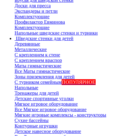
Брусья для шведской стенки
Доски для пресса
Экспандеры и петли
Комплектующие
Профилактор Евминова
Комплектующие
Напольные шведские стенки и турники
Шведские стенки для детей
Деревянные
Металлические
С креплением к стене
С креплением враспор
Маты гимнастические
Все Маты гимнастические
Зоны приземления для детей
С турником семейным
ПОПУЛЯРНОЕ
Напольные
Тренажеры для детей
Детские спортивные уголки
Мягкое игровое оборудование
Все Мягкое игровое оборудование
Мягкие игровые комплексы - конструкторы
Сухие бассейны
Контурные игрушки
Детское навесное оборудование