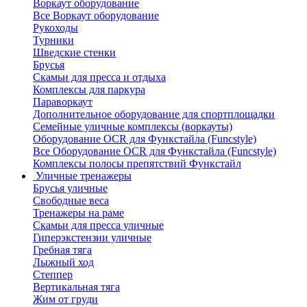
Воркаут оборудование
Все Воркаут оборудование
Рукоходы
Турники
Шведские стенки
Брусья
Скамьи для пресса и отдыха
Комплексы для паркура
Параворкаут
Дополнительное оборудование для спортплощадки
Семейные уличные комплексы (воркауты)
Оборудование OCR для Функстайла (Funcstyle)
Все Оборудование OCR для Функстайла (Funcstyle)
Комплексы полосы препятствий Функстайл
Уличные тренажеры
Брусья уличные
Свободные веса
Тренажеры на раме
Скамьи для пресса уличные
Гиперэкстензии уличные
Гребная тяга
Лыжный ход
Степпер
Вертикальная тяга
Жим от груди