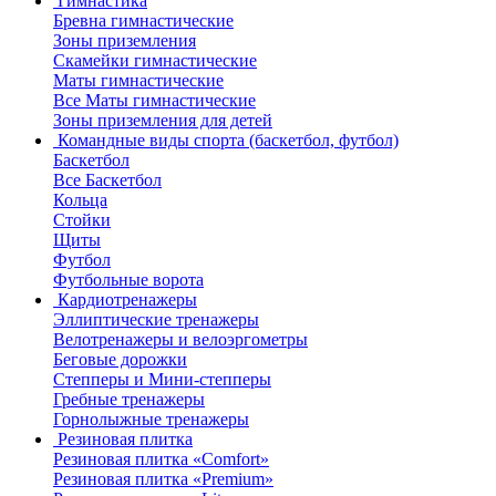
Гимнастика
Бревна гимнастические
Зоны приземления
Скамейки гимнастические
Маты гимнастические
Все Маты гимнастические
Зоны приземления для детей
Командные виды спорта (баскетбол, футбол)
Баскетбол
Все Баскетбол
Кольца
Стойки
Щиты
Футбол
Футбольные ворота
Кардиотренажеры
Эллиптические тренажеры
Велотренажеры и велоэргометры
Беговые дорожки
Степперы и Мини-степперы
Гребные тренажеры
Горнолыжные тренажеры
Резиновая плитка
Резиновая плитка «Comfort»
Резиновая плитка «Premium»