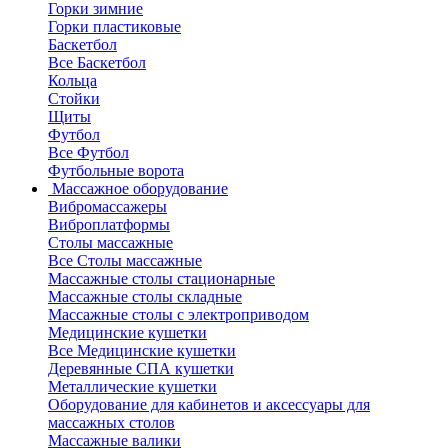
Горки зимние
Горки пластиковые
Баскетбол
Все Баскетбол
Кольца
Стойки
Щиты
Футбол
Все Футбол
Футбольные ворота
Массажное оборудование
Вибромассажеры
Виброплатформы
Столы массажные
Все Столы массажные
Массажные столы стационарные
Массажные столы складные
Массажные столы с электроприводом
Медицинские кушетки
Все Медицинские кушетки
Деревянные СПА кушетки
Металлические кушетки
Оборудование для кабинетов и аксессуары для
массажных столов
Массажные валики