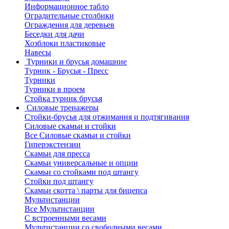
Информационное табло
Оградительные столбики
Ограждения для деревьев
Беседки для дачи
Хозблоки пластиковые
Навесы
Турники и брусья домашние
Турник - Брусья - Пресс
Турники
Турники в проем
Стойка турник брусья
Силовые тренажеры
Стойки-брусья для отжимания и подтягивания
Силовые скамьи и стойки
Все Силовые скамьи и стойки
Гиперэкстензии
Скамьи для пресса
Скамьи универсальные и опции
Скамьи со стойками под штангу
Стойки под штангу
Скамьи скотта \ парты для бицепса
Мультистанции
Все Мультистанции
С встроенными весами
Мультистанции со свободными весами