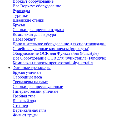
Воркаут оборудование
Все Воркаут оборудование
Рукоходы
Турники
Шведские стенки
Брусья
Скамьи для пресса и отдыха
Комплексы для паркура
Параворкаут
Дополнительное оборудование для спортплощадки
Семейные уличные комплексы (воркауты)
Оборудование OCR для Функстайла (Funcstyle)
Все Оборудование OCR для Функстайла (Funcstyle)
Комплексы полосы препятствий Функстайл
Уличные тренажеры
Брусья уличные
Свободные веса
Тренажеры на раме
Скамьи для пресса уличные
Гиперэкстензии уличные
Гребная тяга
Лыжный ход
Степпер
Вертикальная тяга
Жим от груди