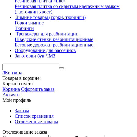
Резиновая плитка «Lite»
Резиновая плитка со скрытым крепежным замком
(ласточкин хвост)
Зимине товары (горки, тюбинги)
Горки зимние
Тюбинги
Тренажеры для реабилитации
Шведские стенки реабилитационные
Беговые дорожки реабилитационные
Оборудование для бассейнов
Заготовки бук ЧМЗ
0
Корзина
Товары в корзине:
Корзина пуста
Корзина
Оформить заказ
Аккаунт
Мой профиль
Заказы
Список сравнения
Отложенные товары
Отслеживание заказа