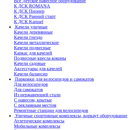
Все Детское навесное оборудование
К ДСК ROMANA
К ДСК Пионер
К ДСК Ранний старт
К ДСК Karusel
Качели уличные
Качели деревянные
Качели гнездо
Качели металлические
Качели подвесные
Каркас для качелей
Подвесные кресла коконы
Качели садовые
Аксессуары для качелей
Качели балансир
Парковки для велосипедов и самокатов
Для велосипедов
Для самокатов
Из нержавеющей стали
С навесом, крытые
С рекламным местом
Ремонтные станции для велосипедов
Уличные спортивные комплексы, воркаут оборудование
Атлетические комплексы
Мобильные комплексы