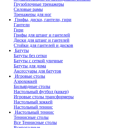
Грузоблочные тренажеры
Силовые рамы
Тренажеры для ног
Грифы, диски, гантели, гири
Гантели
Гири
Грифы для штанг и гантелей
Диски для штанг и гантелей
Стойки для гантелей и дисков
Батуты
Батуты без сетки
Батуты с сеткой уличные
Батуты для дома
Аксессуары для батутов
Игровые столы
Аэрохоккей
Бильярдные столы
Настольный футбол (кикер)
Игровые столы трансформеры
Настольный хоккей
Настольный теннис
Настольный теннис
Теннисные столы
Все Теннисные столы
Всепогодные