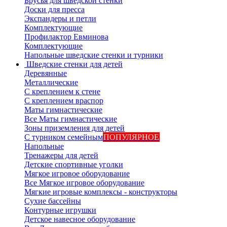
Брусья для шведской стенки
Доски для пресса
Экспандеры и петли
Комплектующие
Профилактор Евминова
Комплектующие
Напольные шведские стенки и турники
Шведские стенки для детей
Деревянные
Металлические
С креплением к стене
С креплением враспор
Маты гимнастические
Все Маты гимнастические
Зоны приземления для детей
С турником семейным
ПОПУЛЯРНОЕ
Напольные
Тренажеры для детей
Детские спортивные уголки
Мягкое игровое оборудование
Все Мягкое игровое оборудование
Мягкие игровые комплексы - конструкторы
Сухие бассейны
Контурные игрушки
Детское навесное оборудование