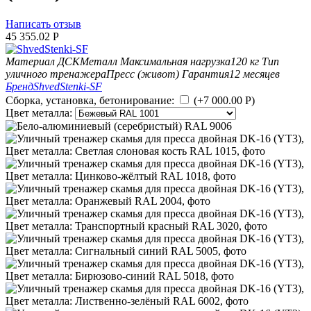
Написать отзыв
45 355.02
Р
Материал ДСК
Металл
Максимальная нагрузка
120 кг
Тип
уличного тренажера
Пресс (живот)
Гарантия
12 месяцев
Бренд
ShvedStenki-SF
Сборка, установка, бетонирование:
(+
7 000.00
Р
)
Цвет металла: