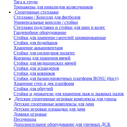
Тяга к груди
Тренажеры для инвалидов колясочников
Спортивные стеллажи
Стеллажи / Консоли для фитболов
Универсальные консоли / стойки
Стеллажи подставки и стойки для шин и колес
Гардеробное оборудование
Стойки для хранение гантелей хромированные
Стойки для бодибаров
Хранение акваинвентаря
Стойки для цилиндров пилатес
Корзины для хранения мячей
Стойки для медицинских мячей
Стойки для эспандеров
Стойки для ковриков
Стойки для балансировочных платформ BOSU (босу)
Хранение степ и дек платформ
Стойки для обручей
Стойки и держатели для хранения лыж и лыжных палок
Детские спортивные игровые комплексы для улицы
Детские спортивные комплексы для дачи
Детские игровые площадки для дачи
Домики игровые
Песочницы
Дополнительное оборудование для уличных ДСК