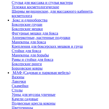
Стулья для массажа и стулья мастера
Тележки косметологические
Ширмы медицинские, для массажного кабинета,
косметолога
Бокс и единоборства
Боксерские груши
Боксерские мешки
Фигурные мешки для бокса
Апперкотные, настенные подушки
Манекены для бокса
Крепления для боксерских мешков и груш
Стойки для бокса
Манекены для борьбы
Рамы и стойки для бокса
Боксерские ринги
Борцовские ковры
МАФ (Садовая и парковая мебель)
Вазоны
Лавочки
Скамейки
Столы
Урны для мусора уличные
Качели садовые
Подвесные кресла коконы
Цветочницы