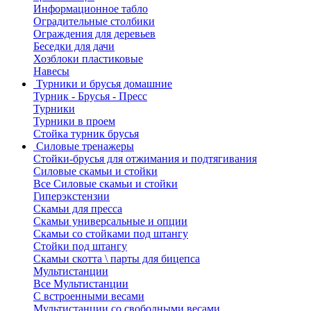
Информационное табло
Оградительные столбики
Ограждения для деревьев
Беседки для дачи
Хозблоки пластиковые
Навесы
Турники и брусья домашние
Турник - Брусья - Пресс
Турники
Турники в проем
Стойка турник брусья
Силовые тренажеры
Стойки-брусья для отжимания и подтягивания
Силовые скамьи и стойки
Все Силовые скамьи и стойки
Гиперэкстензии
Скамьи для пресса
Скамьи универсальные и опции
Скамьи со стойками под штангу
Стойки под штангу
Скамьи скотта \ парты для бицепса
Мультистанции
Все Мультистанции
С встроенными весами
Мультистанции со свободными весами