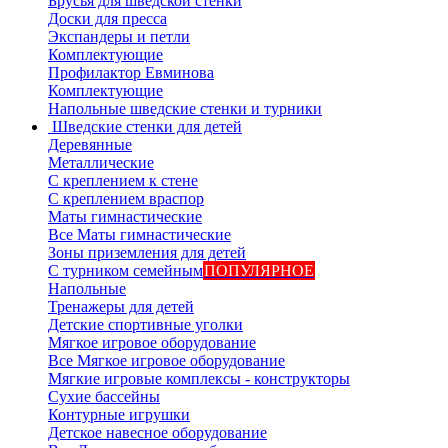
Брусья для шведской стенки
Доски для пресса
Экспандеры и петли
Комплектующие
Профилактор Евминова
Комплектующие
Напольные шведские стенки и турники
Шведские стенки для детей
Деревянные
Металлические
С креплением к стене
С креплением враспор
Маты гимнастические
Все Маты гимнастические
Зоны приземления для детей
С турником семейным
ПОПУЛЯРНОЕ
Напольные
Тренажеры для детей
Детские спортивные уголки
Мягкое игровое оборудование
Все Мягкое игровое оборудование
Мягкие игровые комплексы - конструкторы
Сухие бассейны
Контурные игрушки
Детское навесное оборудование