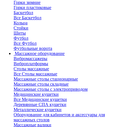
Горки зимние
Горки пластиковые
Баскетбол
Все Баскетбол
Кольца
Стойки
Щиты
Футбол
Все Футбол
Футбольные ворота
Массажное оборудование
Вибромассажеры
Виброплатформы
Столы массажные
Все Столы массажные
Массажные столы стационарные
Массажные столы складные
Массажные столы с электроприводом
Медицинские кушетки
Все Медицинские кушетки
Деревянные СПА кушетки
Металлические кушетки
Оборудование для кабинетов и аксессуары для
массажных столов
Массажные валики