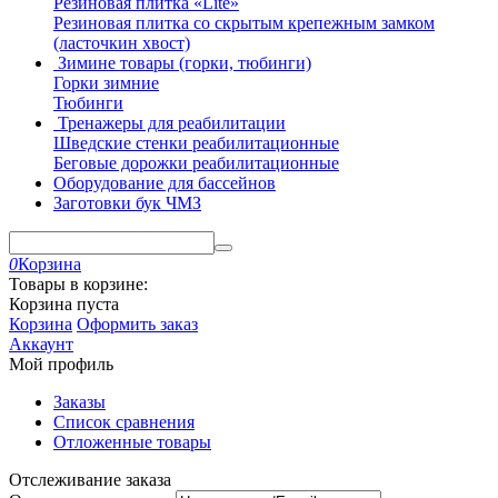
Резиновая плитка «Lite»
Резиновая плитка со скрытым крепежным замком
(ласточкин хвост)
Зимине товары (горки, тюбинги)
Горки зимние
Тюбинги
Тренажеры для реабилитации
Шведские стенки реабилитационные
Беговые дорожки реабилитационные
Оборудование для бассейнов
Заготовки бук ЧМЗ
0
Корзина
Товары в корзине:
Корзина пуста
Корзина
Оформить заказ
Аккаунт
Мой профиль
Заказы
Список сравнения
Отложенные товары
Отслеживание заказа