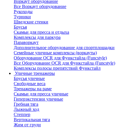
Воркаут оборудование
Все Воркаут оборудование
Рукоходы
Турники
Шведские стенки
Брусья
Скамьи для пресса и отдыха
Комплексы для паркура
Параворкаут
Дополнительное оборудование для спортплощадки
Семейные уличные комплексы (воркауты)
Оборудование OCR для Функстайла (Funcstyle)
Все Оборудование OCR для Функстайла (Funcstyle)
Комплексы полосы препятствий Функстайл
Уличные тренажеры
Брусья уличные
Свободные веса
Тренажеры на раме
Скамьи для пресса уличные
Гиперэкстензии уличные
Гребная тяга
Лыжный ход
Степпер
Вертикальная тяга
Жим от груди