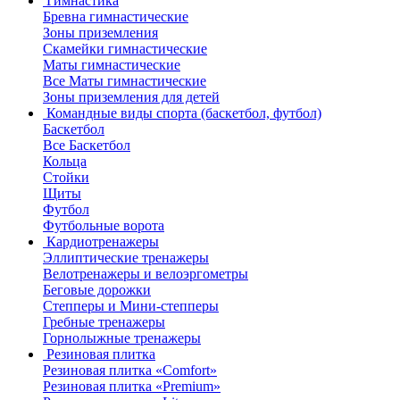
Гимнастика
Бревна гимнастические
Зоны приземления
Скамейки гимнастические
Маты гимнастические
Все Маты гимнастические
Зоны приземления для детей
Командные виды спорта (баскетбол, футбол)
Баскетбол
Все Баскетбол
Кольца
Стойки
Щиты
Футбол
Футбольные ворота
Кардиотренажеры
Эллиптические тренажеры
Велотренажеры и велоэргометры
Беговые дорожки
Степперы и Мини-степперы
Гребные тренажеры
Горнолыжные тренажеры
Резиновая плитка
Резиновая плитка «Comfort»
Резиновая плитка «Premium»