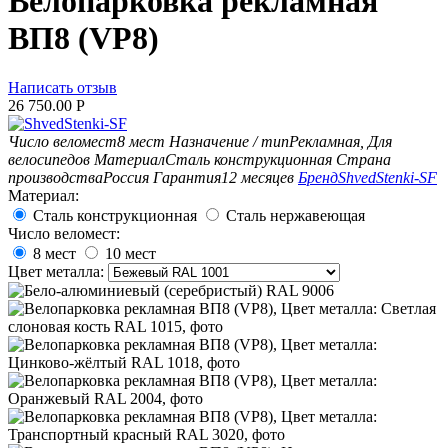
Велопарковка рекламная
ВП8 (VP8)
Написать отзыв
26 750.00
Р
Число веломест
8 мест
Назначение / тип
Рекламная, Для
велосипедов
Материал
Сталь конструкционная
Страна
производства
Россия
Гарантия
12 месяцев
Бренд
ShvedStenki-SF
Материал:
Сталь конструкционная
Сталь нержавеющая
Число веломест:
8 мест
10 мест
Цвет металла: