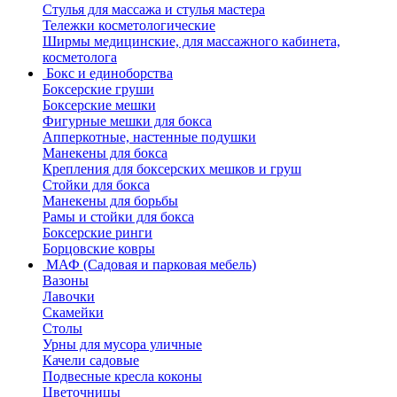
Стулья для массажа и стулья мастера
Тележки косметологические
Ширмы медицинские, для массажного кабинета,
косметолога
Бокс и единоборства
Боксерские груши
Боксерские мешки
Фигурные мешки для бокса
Апперкотные, настенные подушки
Манекены для бокса
Крепления для боксерских мешков и груш
Стойки для бокса
Манекены для борьбы
Рамы и стойки для бокса
Боксерские ринги
Борцовские ковры
МАФ (Садовая и парковая мебель)
Вазоны
Лавочки
Скамейки
Столы
Урны для мусора уличные
Качели садовые
Подвесные кресла коконы
Цветочницы