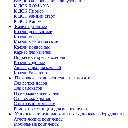
Все Детское навесное оборудование
К ДСК ROMANA
К ДСК Пионер
К ДСК Ранний старт
К ДСК Karusel
Качели уличные
Качели деревянные
Качели гнездо
Качели металлические
Качели подвесные
Каркас для качелей
Подвесные кресла коконы
Качели садовые
Аксессуары для качелей
Качели балансир
Парковки для велосипедов и самокатов
Для велосипедов
Для самокатов
Из нержавеющей стали
С навесом, крытые
С рекламным местом
Ремонтные станции для велосипедов
Уличные спортивные комплексы, воркаут оборудование
Атлетические комплексы
Мобильные комплексы