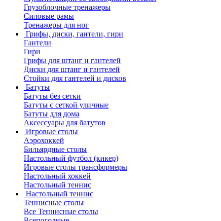
Грузоблочные тренажеры
Силовые рамы
Тренажеры для ног
Грифы, диски, гантели, гири
Гантели
Гири
Грифы для штанг и гантелей
Диски для штанг и гантелей
Стойки для гантелей и дисков
Батуты
Батуты без сетки
Батуты с сеткой уличные
Батуты для дома
Аксессуары для батутов
Игровые столы
Аэрохоккей
Бильярдные столы
Настольный футбол (кикер)
Игровые столы трансформеры
Настольный хоккей
Настольный теннис
Настольный теннис
Теннисные столы
Все Теннисные столы
Всепогодные