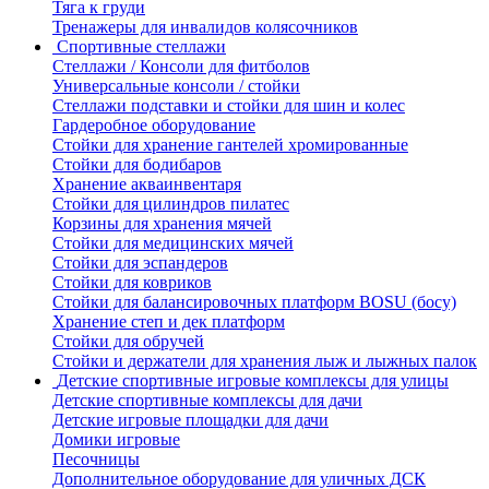
Тяга к груди
Тренажеры для инвалидов колясочников
Спортивные стеллажи
Стеллажи / Консоли для фитболов
Универсальные консоли / стойки
Стеллажи подставки и стойки для шин и колес
Гардеробное оборудование
Стойки для хранение гантелей хромированные
Стойки для бодибаров
Хранение акваинвентаря
Стойки для цилиндров пилатес
Корзины для хранения мячей
Стойки для медицинских мячей
Стойки для эспандеров
Стойки для ковриков
Стойки для балансировочных платформ BOSU (босу)
Хранение степ и дек платформ
Стойки для обручей
Стойки и держатели для хранения лыж и лыжных палок
Детские спортивные игровые комплексы для улицы
Детские спортивные комплексы для дачи
Детские игровые площадки для дачи
Домики игровые
Песочницы
Дополнительное оборудование для уличных ДСК