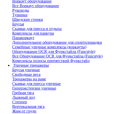
Воркаут оборудование
Все Воркаут оборудование
Рукоходы
Турники
Шведские стенки
Брусья
Скамьи для пресса и отдыха
Комплексы для паркура
Параворкаут
Дополнительное оборудование для спортплощадки
Семейные уличные комплексы (воркауты)
Оборудование OCR для Функстайла (Funcstyle)
Все Оборудование OCR для Функстайла (Funcstyle)
Комплексы полосы препятствий Функстайл
Уличные тренажеры
Брусья уличные
Свободные веса
Тренажеры на раме
Скамьи для пресса уличные
Гиперэкстензии уличные
Гребная тяга
Лыжный ход
Степпер
Вертикальная тяга
Жим от груди