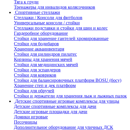
Тяга к груди
Тренажеры для инвалидов колясочников
Спортивные стеллажи
Стеллажи / Консоли для фитболов
Универсальные консоли / стойки
Стеллажи подставки и стойки для шин и колес
Гардеробное оборудование
Стойки для хранение гантелей хромированные
Стойки для бодибаров
Хранение акваинвентаря
Стойки для цилиндров пилатес
Корзины для хранения мячей
Стойки для медицинских мячей
Стойки для эспандеров
Стойки для ковриков
Стойки для балансировочных платформ BOSU (босу)
Хранение степ и дек платформ
Стойки для обручей
Стойки и держатели для хранения лыж и лыжных палок
Детские спортивные игровые комплексы для улицы
Детские спортивные комплексы для дачи
Детские игровые площадки для дачи
Домики игровые
Песочницы
Дополнительное оборудование для уличных ДСК