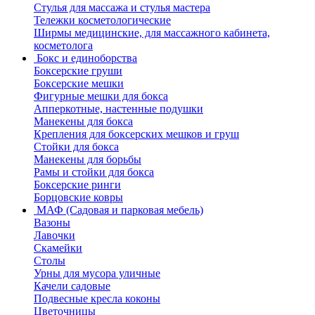
Стулья для массажа и стулья мастера
Тележки косметологические
Ширмы медицинские, для массажного кабинета,
косметолога
Бокс и единоборства
Боксерские груши
Боксерские мешки
Фигурные мешки для бокса
Апперкотные, настенные подушки
Манекены для бокса
Крепления для боксерских мешков и груш
Стойки для бокса
Манекены для борьбы
Рамы и стойки для бокса
Боксерские ринги
Борцовские ковры
МАФ (Садовая и парковая мебель)
Вазоны
Лавочки
Скамейки
Столы
Урны для мусора уличные
Качели садовые
Подвесные кресла коконы
Цветочницы