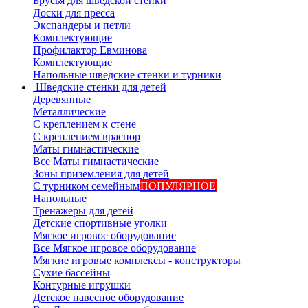
Брусья для шведской стенки
Доски для пресса
Экспандеры и петли
Комплектующие
Профилактор Евминова
Комплектующие
Напольные шведские стенки и турники
Шведские стенки для детей
Деревянные
Металлические
С креплением к стене
С креплением враспор
Маты гимнастические
Все Маты гимнастические
Зоны приземления для детей
С турником семейным
ПОПУЛЯРНОЕ
Напольные
Тренажеры для детей
Детские спортивные уголки
Мягкое игровое оборудование
Все Мягкое игровое оборудование
Мягкие игровые комплексы - конструкторы
Сухие бассейны
Контурные игрушки
Детское навесное оборудование