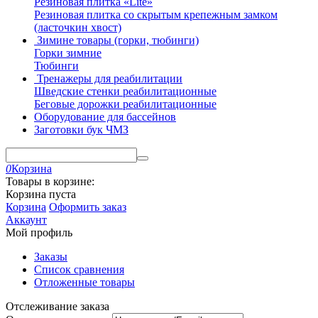
Резиновая плитка «Lite»
Резиновая плитка со скрытым крепежным замком
(ласточкин хвост)
Зимине товары (горки, тюбинги)
Горки зимние
Тюбинги
Тренажеры для реабилитации
Шведские стенки реабилитационные
Беговые дорожки реабилитационные
Оборудование для бассейнов
Заготовки бук ЧМЗ
0
Корзина
Товары в корзине:
Корзина пуста
Корзина
Оформить заказ
Аккаунт
Мой профиль
Заказы
Список сравнения
Отложенные товары
Отслеживание заказа