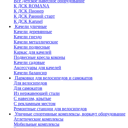
Все Детское навесное оборудование
К ДСК ROMANA
К ДСК Пионер
К ДСК Ранний старт
К ДСК Karusel
Качели уличные
Качели деревянные
Качели гнездо
Качели металлические
Качели подвесные
Каркас для качелей
Подвесные кресла коконы
Качели садовые
Аксессуары для качелей
Качели балансир
Парковки для велосипедов и самокатов
Для велосипедов
Для самокатов
Из нержавеющей стали
С навесом, крытые
С рекламным местом
Ремонтные станции для велосипедов
Уличные спортивные комплексы, воркаут оборудование
Атлетические комплексы
Мобильные комплексы