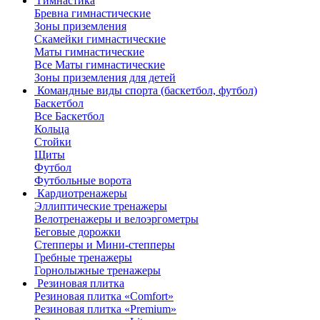
Гимнастика
Бревна гимнастические
Зоны приземления
Скамейки гимнастические
Маты гимнастические
Все Маты гимнастические
Зоны приземления для детей
Командные виды спорта (баскетбол, футбол)
Баскетбол
Все Баскетбол
Кольца
Стойки
Щиты
Футбол
Футбольные ворота
Кардиотренажеры
Эллиптические тренажеры
Велотренажеры и велоэргометры
Беговые дорожки
Степперы и Мини-степперы
Гребные тренажеры
Горнолыжные тренажеры
Резиновая плитка
Резиновая плитка «Comfort»
Резиновая плитка «Premium»