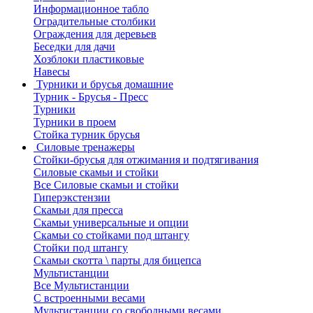
Информационное табло
Оградительные столбики
Ограждения для деревьев
Беседки для дачи
Хозблоки пластиковые
Навесы
Турники и брусья домашние
Турник - Брусья - Пресс
Турники
Турники в проем
Стойка турник брусья
Силовые тренажеры
Стойки-брусья для отжимания и подтягивания
Силовые скамьи и стойки
Все Силовые скамьи и стойки
Гиперэкстензии
Скамьи для пресса
Скамьи универсальные и опции
Скамьи со стойками под штангу
Стойки под штангу
Скамьи скотта \ парты для бицепса
Мультистанции
Все Мультистанции
С встроенными весами
Мультистанции со свободными весами