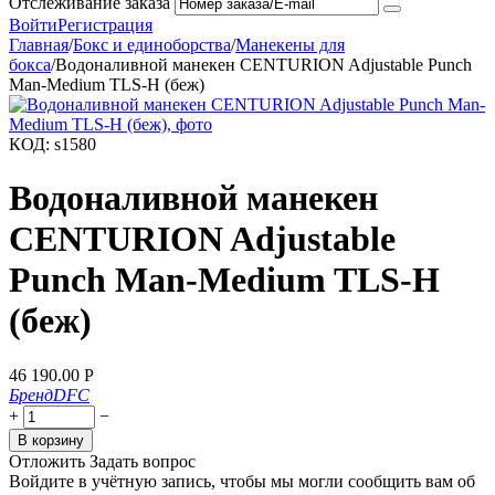
Отслеживание заказа
Войти
Регистрация
Главная
/
Бокс и единоборства
/
Манекены для
бокса
/
Водоналивной манекен CENTURION Adjustable Punch
Man-Medium TLS-H (беж)
КОД:
s1580
Водоналивной манекен
CENTURION Adjustable
Punch Man-Medium TLS-H
(беж)
46 190.00
Р
Бренд
DFC
+
−
В корзину
Отложить
Задать вопрос
Войдите в учётную запись, чтобы мы могли сообщить вам об