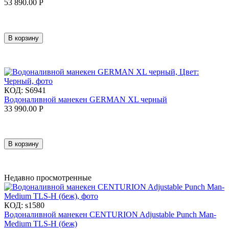
53 890.00
Р
В корзину
КОД:
S6941
Водоналивной манекен GERMAN XL черный
33 990.00
Р
В корзину
Недавно просмотренные
КОД:
s1580
Водоналивной манекен CENTURION Adjustable Punch Man-
Medium TLS-H (беж)