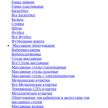
Горки зимние
Горки пластиковые
Баскетбол
Все Баскетбол
Кольца
Стойки
Щиты
Футбол
Все Футбол
Футбольные ворота
Массажное оборудование
Вибромассажеры
Виброплатформы
Столы массажные
Все Столы массажные
Массажные столы стационарные
Массажные столы складные
Массажные столы с электроприводом
Медицинские кушетки
Все Медицинские кушетки
Деревянные СПА кушетки
Металлические кушетки
Оборудование для кабинетов и аксессуары для
массажных столов
Массажные валики