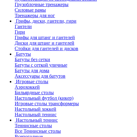
Грузоблочные тренажеры
Силовые рамы
Тренажеры для ног
Грифы, диски, гантели, гири
Гантели
Гири
Грифы для штанг и гантелей
Диски для штанг и гантелей
Стойки для гантелей и дисков
Батуты
Батуты без сетки
Батуты с сеткой уличные
Батуты для дома
Аксессуары для батутов
Игровые столы
Аэрохоккей
Бильярдные столы
Настольный футбол (кикер)
Игровые столы трансформеры
Настольный хоккей
Настольный теннис
Настольный теннис
Теннисные столы
Все Теннисные столы
Всепогодные