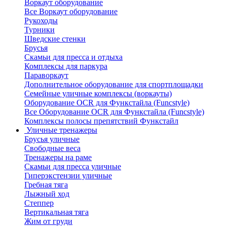
Воркаут оборудование
Все Воркаут оборудование
Рукоходы
Турники
Шведские стенки
Брусья
Скамьи для пресса и отдыха
Комплексы для паркура
Параворкаут
Дополнительное оборудование для спортплощадки
Семейные уличные комплексы (воркауты)
Оборудование OCR для Функстайла (Funcstyle)
Все Оборудование OCR для Функстайла (Funcstyle)
Комплексы полосы препятствий Функстайл
Уличные тренажеры
Брусья уличные
Свободные веса
Тренажеры на раме
Скамьи для пресса уличные
Гиперэкстензии уличные
Гребная тяга
Лыжный ход
Степпер
Вертикальная тяга
Жим от груди