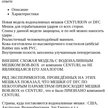
ответе
Описание
Характеристики
Новая модель водоналивных мешков CENTURION от DFC
Мешок для отрабатывания ударов со всех сторон.
Спина у данной модели защищена, и по ней можно наносить
удары .
Реалистичный человекоподобный манекен.
Кожа изготовлена из высокопрочного пластизоля (artificial
Rubber mix with PVC.
Внутренняя полость заполнена улучшенным пеноуретаном.
ВНЕШНЕ СХОЖАЯ МОДЕЛЬ С ВОДОНАЛИВНЫМ
МЕШКОМ BOB-BOX от компании CENTURI, но НЕ
ЯВЛЯЮЩАЯСЯ ЕГО АНАЛОГОМ.
РЯД ЭКСПЕРИМЕНТОВ, ПРОВЕДЁННЫХ НА ЭТИХ
МЕШКАХ ПОКАЗАЛ, ЧТО МЕШКИ ОТ DFC ПО
НЕКОТОРЫМ ПАРАМЕТРАМ ПРЕВОСХОДЯТ МЕШКИ
BOB-BOX от CENTURI , что и было ПРИЗНАНО компанией
CENTURI.
Страны, куда поставляются водоналивные мешки : США,
Австралия, Великобритания, Зап.Европа и т.д.