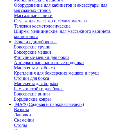
Оборудование для кабинетов и аксессуары для
массажных столов
Массажные валики
Стулья для массажа и стулья мастера
Тележки косметологические
Ширмы медицинские, для массажного кабинета,
косметолога
Бокс и единоборства
Боксерские груши
Боксерские мешки
Фигурные мешки для бокса
Апперкотные, настенные подушки
Манекены для бокса
Крепления для боксерских мешков и груш
Стойки для бокса
Манекены для борьбы
Рамы и стойки для бокса
Боксерские ринги
Борцовские ковры
МАФ (Садовая и парковая мебель)
Вазоны
Лавочки
Скамейки
Столы