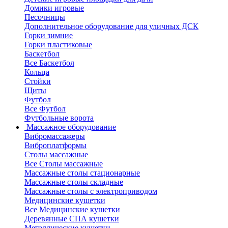
Домики игровые
Песочницы
Дополнительное оборудование для уличных ДСК
Горки зимние
Горки пластиковые
Баскетбол
Все Баскетбол
Кольца
Стойки
Щиты
Футбол
Все Футбол
Футбольные ворота
Массажное оборудование
Вибромассажеры
Виброплатформы
Столы массажные
Все Столы массажные
Массажные столы стационарные
Массажные столы складные
Массажные столы с электроприводом
Медицинские кушетки
Все Медицинские кушетки
Деревянные СПА кушетки
Металлические кушетки