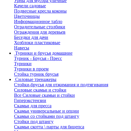
Урны для мусора уличные
Качели садовые
Подвесные кресла коконы
Цветочницы
Информационное табло
Оградительные столбики
Ограждения для деревьев
Беседки для дачи
Хозблоки пластиковые
Навесы
Турники и брусья домашние
Турник - Брусья - Пресс
Турники
Турники в проем
Стойка турник брусья
Силовые тренажеры
Стойки-брусья для отжимания и подтягивания
Силовые скамьи и стойки
Все Силовые скамьи и стойки
Гиперэкстензии
Скамьи для пресса
Скамьи универсальные и опции
Скамьи со стойками под штангу
Стойки под штангу
Скамьи скотта \ парты для бицепса