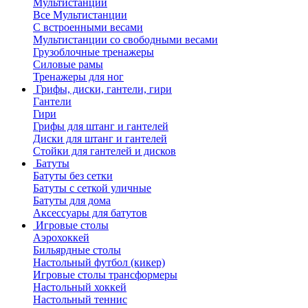
Мультистанции
Все Мультистанции
С встроенными весами
Мультистанции со свободными весами
Грузоблочные тренажеры
Силовые рамы
Тренажеры для ног
Грифы, диски, гантели, гири
Гантели
Гири
Грифы для штанг и гантелей
Диски для штанг и гантелей
Стойки для гантелей и дисков
Батуты
Батуты без сетки
Батуты с сеткой уличные
Батуты для дома
Аксессуары для батутов
Игровые столы
Аэрохоккей
Бильярдные столы
Настольный футбол (кикер)
Игровые столы трансформеры
Настольный хоккей
Настольный теннис