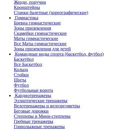
Жерди, поручни
Кронштейны
Станки балетные (хореографические)
Гимнастика
Бревна гимнастические
Зоны приземления
Скамейки гимнастические
Маты гимнастические
Все Маты гимнастические
Зоны приземления для детей
Командные виды спорта (баскетбол, футбол)
Баскетбол
Все Баскетбол
Кольца
Стойки
Щиты
Футбол
Футбольные ворота
Кардиотренажеры
Эллиптические тренажеры
Велотренажеры и велоэргометры
Беговые дорожки
Степперы и Мини-степперы
Гребные тренажеры
Горнолыжные тренажеры