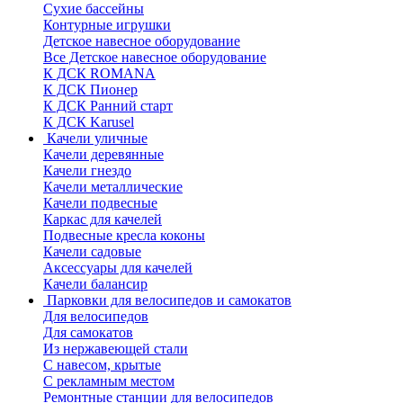
Сухие бассейны
Контурные игрушки
Детское навесное оборудование
Все Детское навесное оборудование
К ДСК ROMANA
К ДСК Пионер
К ДСК Ранний старт
К ДСК Karusel
Качели уличные
Качели деревянные
Качели гнездо
Качели металлические
Качели подвесные
Каркас для качелей
Подвесные кресла коконы
Качели садовые
Аксессуары для качелей
Качели балансир
Парковки для велосипедов и самокатов
Для велосипедов
Для самокатов
Из нержавеющей стали
С навесом, крытые
С рекламным местом
Ремонтные станции для велосипедов