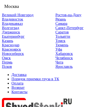
Москва
Великий Новгород
Ростов-на-Дону
Владивосток
Рязань
Владикавказ
Самара
Волгоград
Санкт-Петербург
Дзержинск
Саратов
Екатеринбург
Тольятти
Казань
Томск
Краснодар
Тюмень
Красноярск
Уфа
Новосибирск
Хабаровск
Омск
Челябинск
Пермь
Чита
Псков
Ярославль
Доставка
Порядок приемки груза в ТК
Оплата
Возврат
Контакты