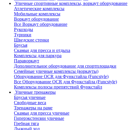
Уличные спортивные комплексы, воркаут оборудование
Атлетические комплексы
Мобильные комплексы
Воркаут оборудование
Все Воркаут оборудование
Рукоходы
Турники
Шведские стенки
Брусья
Скамьи для пресса и отдыха
Комплексы для паркура
Параворкаут
Дополнительное оборудование для спортплощадки
Семейные уличные комплексы (воркауты)
Оборудование OCR для Функстайла (Funcstyle)
Все Оборудование OCR для Функстайла (Funcstyle)
Комплексы полосы препятствий Функстайл
Уличные тренажеры
Брусья уличные
Свободные веса
Тренажеры на раме
Скамьи для пресса уличные
Гиперэкстензии уличные
Гребная тяга
Лыжный ход