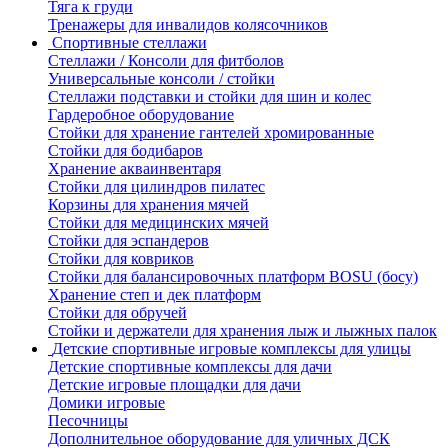
Тяга к груди
Тренажеры для инвалидов колясочников
Спортивные стеллажи
Стеллажи / Консоли для фитболов
Универсальные консоли / стойки
Стеллажи подставки и стойки для шин и колес
Гардеробное оборудование
Стойки для хранение гантелей хромированные
Стойки для бодибаров
Хранение акваинвентаря
Стойки для цилиндров пилатес
Корзины для хранения мячей
Стойки для медицинских мячей
Стойки для эспандеров
Стойки для ковриков
Стойки для балансировочных платформ BOSU (босу)
Хранение степ и дек платформ
Стойки для обручей
Стойки и держатели для хранения лыж и лыжных палок
Детские спортивные игровые комплексы для улицы
Детские спортивные комплексы для дачи
Детские игровые площадки для дачи
Домики игровые
Песочницы
Дополнительное оборудование для уличных ДСК