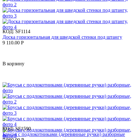
КОД:
SF1114
Доска горизонтальная для шведской стенки под штангу
9 110.00
Р
В корзину
КОД:
SF1590
Брусья с подлокотниками (деревянные ручки) разборные
7 590.00
Р