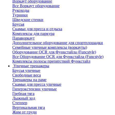
Воркаут оборудование
Все Воркаут оборудование
Рукоходы
Турники
Шведские стенки
Брусья
Скамьи для пресса и отдыха
Комплексы для паркура
Параворкаут
Дополнительное оборудование для спортплощадки
Семейные уличные комплексы (воркауты)
Оборудование OCR для Функстайла (Funcstyle)
Все Оборудование OCR для Функстайла (Funcstyle)
Комплексы полосы препятствий Функстайл
Уличные тренажеры
Брусья уличные
Свободные веса
Тренажеры на раме
Скамьи для пресса уличные
Гиперэкстензии уличные
Гребная тяга
Лыжный ход
Степпер
Вертикальная тяга
Жим от груди