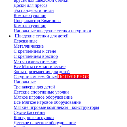
Брусья для шведской стенки
Доски для пресса
Экспандеры и петли
Комплектующие
Профилактор Евминова
Комплектующие
Напольные шведские стенки и турники
Шведские стенки для детей
Деревянные
Металлические
С креплением к стене
С креплением враспор
Маты гимнастические
Все Маты гимнастические
Зоны приземления для детей
С турником семейным
ПОПУЛЯРНОЕ
Напольные
Тренажеры для детей
Детские спортивные уголки
Мягкое игровое оборудование
Все Мягкое игровое оборудование
Мягкие игровые комплексы - конструкторы
Сухие бассейны
Контурные игрушки
Детское навесное оборудование