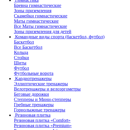
Гимнастика
Бревна гимнастические
Зоны приземления
Скамейки гимнастические
Маты гимнастические
Все Маты гимнастические
Зоны приземления для детей
Командные виды спорта (баскетбол, футбол)
Баскетбол
Все Баскетбол
Кольца
Стойки
Щиты
Футбол
Футбольные ворота
Кардиотренажеры
Эллиптические тренажеры
Велотренажеры и велоэргометры
Беговые дорожки
Степперы и Мини-степперы
Гребные тренажеры
Горнолыжные тренажеры
Резиновая плитка
Резиновая плитка «Comfort»
Резиновая плитка «Premium»