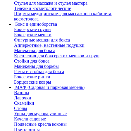
Стулья для массажа и стулья мастера
Тележки косметологические
Ширмы медицинские, для массажного кабинета,
косметолога
Бокс и единоборства
Боксерские груши
Боксерские мешки
Фигурные мешки для бокса
Апперкотные, настенные подушки
Манекены для бокса
Крепления для боксерских мешков и груш
Стойки для бокса
Манекены для борьбы
Рамы и стойки для бокса
Боксерские ринги
Борцовские ковры
МАФ (Садовая и парковая мебель)
Вазоны
Лавочки
Скамейки
Столы
Урны для мусора уличные
Качели садовые
Подвесные кресла коконы
Цветочницы