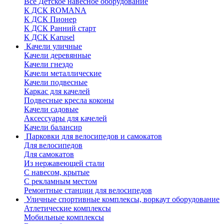
Все Детское навесное оборудование
К ДСК ROMANA
К ДСК Пионер
К ДСК Ранний старт
К ДСК Karusel
Качели уличные
Качели деревянные
Качели гнездо
Качели металлические
Качели подвесные
Каркас для качелей
Подвесные кресла коконы
Качели садовые
Аксессуары для качелей
Качели балансир
Парковки для велосипедов и самокатов
Для велосипедов
Для самокатов
Из нержавеющей стали
С навесом, крытые
С рекламным местом
Ремонтные станции для велосипедов
Уличные спортивные комплексы, воркаут оборудование
Атлетические комплексы
Мобильные комплексы