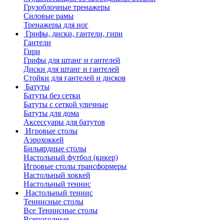
Грузоблочные тренажеры
Силовые рамы
Тренажеры для ног
Грифы, диски, гантели, гири
Гантели
Гири
Грифы для штанг и гантелей
Диски для штанг и гантелей
Стойки для гантелей и дисков
Батуты
Батуты без сетки
Батуты с сеткой уличные
Батуты для дома
Аксессуары для батутов
Игровые столы
Аэрохоккей
Бильярдные столы
Настольный футбол (кикер)
Игровые столы трансформеры
Настольный хоккей
Настольный теннис
Настольный теннис
Теннисные столы
Все Теннисные столы
Всепогодные