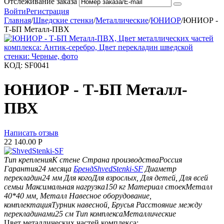
Отслеживание заказа
Войти
Регистрация
Главная
/
Шведские стенки
/
Металлические
/
ЮНИОР
/
ЮНИОР -
Т-БП Металл-ПВХ
КОД:
SF0041
ЮНИОР - Т-БП Металл-
ПВХ
Написать отзыв
22 140.00
Р
Тип крепления
К стене
Страна производства
Россия
Гарантия
24 месяца
Бренд
ShvedStenki-SF
Диаметр
перекладин
24 мм
Для кого
Для взрослых, Для детей, Для всей
семьи
Максимальная нагрузка
150 кг
Материал стоек
Металл
40*40 мм, Металл
Навесное оборудование,
комплектация
Турник навесной, Брусья
Расстояние между
перекладинами
25 см
Тип комплекса
Металлические
Цвет металлических частей комплекса: