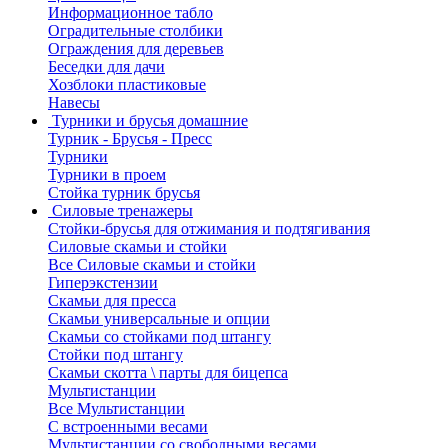
Информационное табло
Оградительные столбики
Ограждения для деревьев
Беседки для дачи
Хозблоки пластиковые
Навесы
Турники и брусья домашние
Турник - Брусья - Пресс
Турники
Турники в проем
Стойка турник брусья
Силовые тренажеры
Стойки-брусья для отжимания и подтягивания
Силовые скамьи и стойки
Все Силовые скамьи и стойки
Гиперэкстензии
Скамьи для пресса
Скамьи универсальные и опции
Скамьи со стойками под штангу
Стойки под штангу
Скамьи скотта \ парты для бицепса
Мультистанции
Все Мультистанции
С встроенными весами
Мультистанции со свободными весами