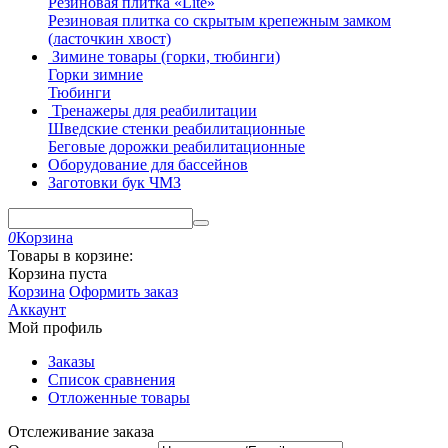
Резиновая плитка «Lite»
Резиновая плитка со скрытым крепежным замком
(ласточкин хвост)
Зимине товары (горки, тюбинги)
Горки зимние
Тюбинги
Тренажеры для реабилитации
Шведские стенки реабилитационные
Беговые дорожки реабилитационные
Оборудование для бассейнов
Заготовки бук ЧМЗ
0
Корзина
Товары в корзине:
Корзина пуста
Корзина
Оформить заказ
Аккаунт
Мой профиль
Заказы
Список сравнения
Отложенные товары
Отслеживание заказа