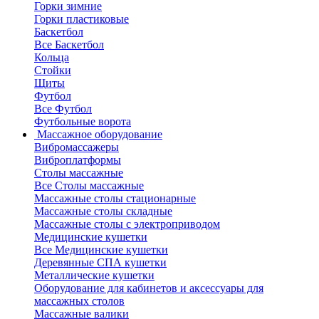
Горки зимние
Горки пластиковые
Баскетбол
Все Баскетбол
Кольца
Стойки
Щиты
Футбол
Все Футбол
Футбольные ворота
Массажное оборудование
Вибромассажеры
Виброплатформы
Столы массажные
Все Столы массажные
Массажные столы стационарные
Массажные столы складные
Массажные столы с электроприводом
Медицинские кушетки
Все Медицинские кушетки
Деревянные СПА кушетки
Металлические кушетки
Оборудование для кабинетов и аксессуары для
массажных столов
Массажные валики