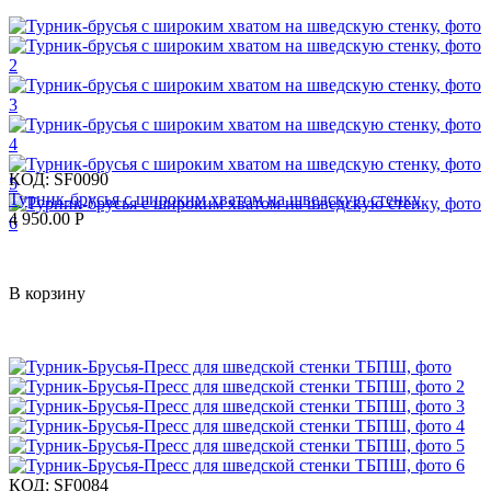
КОД:
SF0090
Турник-брусья с широким хватом на шведскую стенку
4 950.00
Р
В корзину
КОД:
SF0084