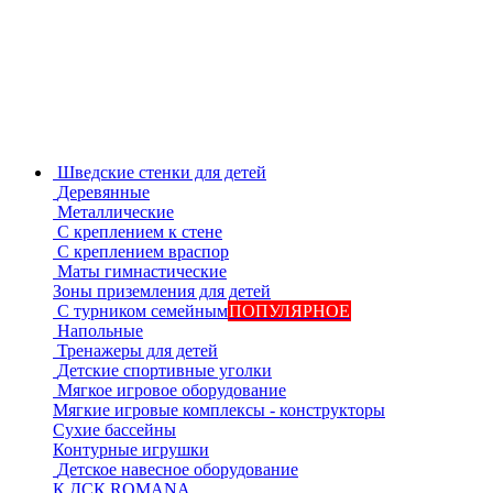
Шведские стенки для детей
Деревянные
Металлические
С креплением к стене
С креплением враспор
Маты гимнастические
Зоны приземления для детей
С турником семейным
ПОПУЛЯРНОЕ
Напольные
Тренажеры для детей
Детские спортивные уголки
Мягкое игровое оборудование
Мягкие игровые комплексы - конструкторы
Сухие бассейны
Контурные игрушки
Детское навесное оборудование
К ДСК ROMANA