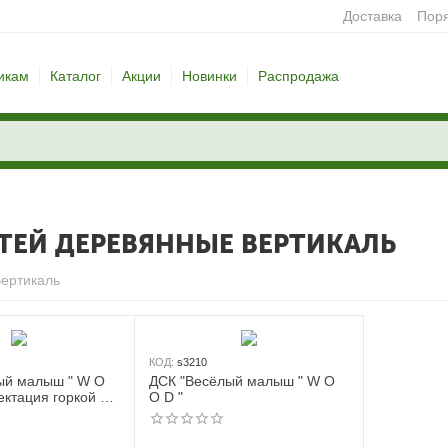
Доставка
Поря
икам
Каталог
Акции
Новинки
Распродажа
ТЕЙ ДЕРЕВЯННЫЕ ВЕРТИКАЛЬ
ертикаль
КОД:
s3210
ый малыш " W O
ДСК "Весёлый малыш " W O
O D "
ртиками