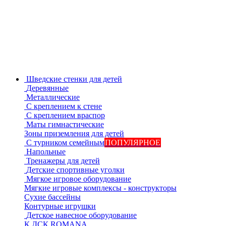
Шведские стенки для детей
Деревянные
Металлические
С креплением к стене
С креплением враспор
Маты гимнастические
Зоны приземления для детей
С турником семейным
ПОПУЛЯРНОЕ
Напольные
Тренажеры для детей
Детские спортивные уголки
Мягкое игровое оборудование
Мягкие игровые комплексы - конструкторы
Сухие бассейны
Контурные игрушки
Детское навесное оборудование
К ДСК ROMANA