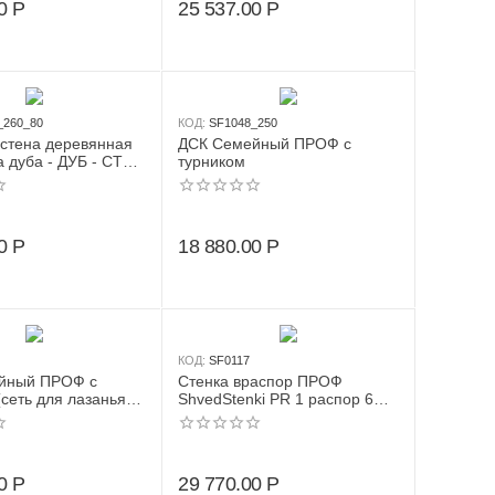
0
Р
25 537.00
Р
_260_80
КОД:
SF1048_250
стена деревянная
ДСК Семейный ПРОФ с
а дуба - ДУБ - СТ+
турником
 турник семейный +
ольца деревянные)
0
Р
18 880.00
Р
КОД:
SF0117
йный ПРОФ с
Стенка враспор ПРОФ
(сеть для лазанья +
ShvedStenki PR 1 распор 6
анат + кольца +
точек - СТ-канат-кольца
.)
деревянные (2.57 - 2.97 м)
0
Р
29 770.00
Р