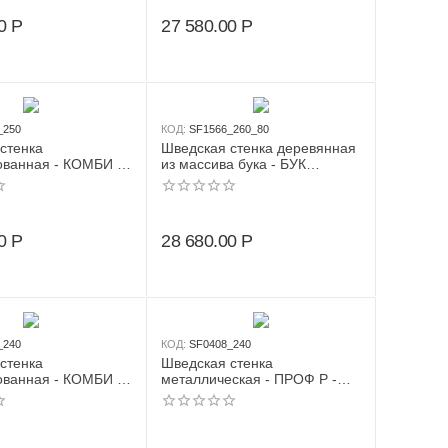
кольца + веревочная
0
Р
27 580.00
Р
лестница)
_250
КОД:
SF1566_260_80
стенка
Шведская стенка деревянная
ванная - КОМБИ -
из массива бука - БУК
енка + турник-
ПРЕМИУМ - СТ+ (стенка +
з дерева с широким
турник семейный + канат +
ационарный)
кольца деревянные)
0
Р
28 680.00
Р
_240
КОД:
SF0408_240
стенка
Шведская стенка
ванная - КОМБИ -
металлическая - ПРОФ P -
ка + турник
ТСН+2 Металл-ПВХ (стенка +
навесной)
турник семейный навесной +
канат + кольца)