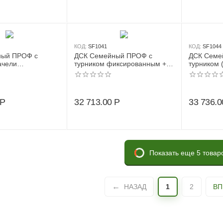
КОД:
SF1041
КОД:
SF1044
ный ПРОФ с
ДСК Семейный ПРОФ с
ДСК Семе
ачели
турником фиксированным +
турником 
е + канат +
сеть для лазанья + кольца
вер. лестн
гимнастические дер. + канат
кольца)
Р
32 713.00
Р
33 736.0
Показать еще 5 товар
НАЗАД
1
2
ВП