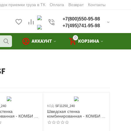
док приемки груза в ТК
Оплата
Возврат
Контакты
+7(800)550-95-98
+7(495)741-95-98
0
АККАУНТ
КОРЗИНА
SF
_240
КОД:
SF11250_240
стенка
Шведская стенка
ванная - КОМБИ -
комбинированная - КОМБИ -
енка + турник
ТРДШН+3 (стенка + турник-
навесной + канат +
рукоход из дерева с широким
хватом навесной + канат +