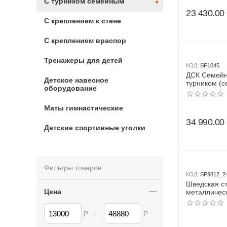
С турником семейным
23 430.00
С креплением к стене
С креплением враспор
Тренажеры для детей
КОД:
SF1045
ДСК Семей
Детское навесное
турником (с
оборудование
вер. лестни
кольца + гр
Маты гимнастические
34 990.00
Детские спортивные уголки
Фильтры товаров
КОД:
SF9812_2
Шведская с
Цена
металлическ
ТСН Металл
турник сем
–
Р
Р