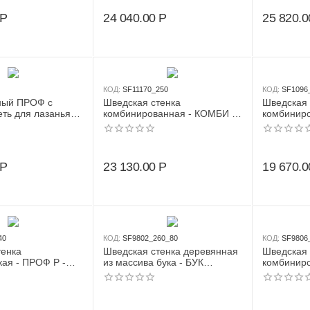
+ лестница веревочная +
Р
24 040.00
Р
25 820.0
кольца)
КОД:
SF11170_250
КОД:
SF1096
ный ПРОФ с
Шведская стенка
Шведская 
еть для лазанья +
комбинированная - КОМБИ -
комбиниро
ца + канат +
ТРДШС+2 (стенка + турник-
ТРДШС (ст
уша бокс.)
рукоход из дерева с широким
рукоход и
хватом стационарный + канат
хватом ст
+ лестница веревочная)
Р
23 130.00
Р
19 670.0
40
КОД:
SF9802_260_80
КОД:
SF9806
тенка
Шведская стенка деревянная
Шведская 
ая - ПРОФ P -
из массива бука - БУК
комбиниро
-ПВХ (стенка +
ПРЕМИУМ - СТ (стенка +
ТСН (стен
ейный навесной)
турник семейный навесной)
семейный 