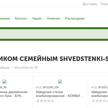
Доставка
Поря
овикам
Каталог
Акции
Новинки
Распродажа
ИКОМ СЕМЕЙНЫМ SHVEDSTENKI-
мейным
/
ShvedStenki-SF
60_80
КОД:
SF11248_230
КОД:
SF1015
тенка деревянная
Шведская стенка
Шведская 
го бука - БУК
комбинированная - КОМБИ -
комбиниро
 СТ+ (стенка +
ТРДШС+3 (стенка + турник-
ТСН+2 (ст
йный + канат +
рукоход из дерева с широким
семейный 
евянные)
хватом стационарный + канат
кольца)