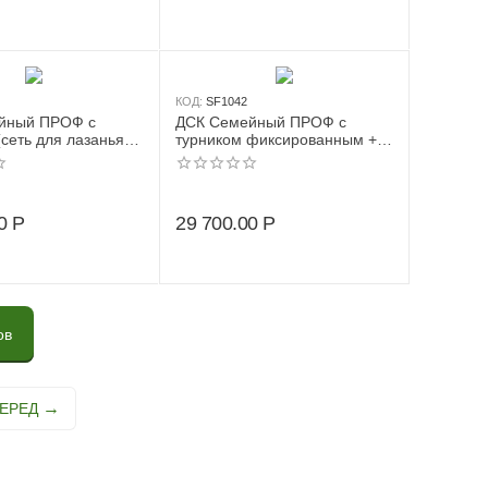
КОД:
SF1042
йный ПРОФ с
ДСК Семейный ПРОФ с
(сеть для лазанья +
турником фиксированным +
ица + канат +
сеть для лазанья
0
Р
29 700.00
Р
ов
ЕРЕД