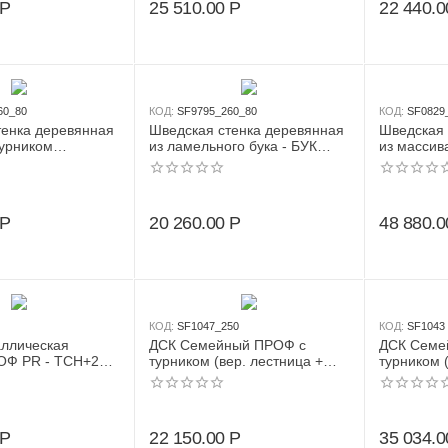
Р
25 510.00
Р
22 440.0
60_80
КОД:
SF9795_260_80
КОД:
SF0829
тенка деревянная
Шведская стенка деревянная
Шведская 
турником
из ламельного бука - БУК
из массив
 СОСНА - ДСК
СТАНДАРТ - СТ (стенка +
(стенка +
урник семейный
турник семейный навесной)
канат + к
Р
20 260.00
Р
48 880.0
КОД:
SF1047_250
КОД:
SF1043
аллическая
ДСК Семейный ПРОФ с
ДСК Семе
ОФ PR - ТСН+2
турником (вер. лестница +
турником 
2 м) (стенка +
канат + кольца)
качели + к
ейный навесной +
груша бокс
ьца)
Р
22 150.00
Р
35 034.0