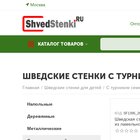
Москва
Опт
КАТАЛОГ ТОВАРОВ
ШВЕДСКИЕ СТЕНКИ С ТУРН
Главная
/
Шведские стенки для детей
/
С турником се
Напольные
КОД:
SF1395_2
Деревянные
Шведская с
из ламельно
Металлические
СТАНДАРТ -
турник семе
кольца дер