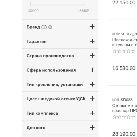
22 150.00
13000
Р
48880
Р
Бренд (1)
КОД:
SF1038_2
Шведская с
Гарантия
из сосны с 
семейным -
(стенка + т
Страна производства
навесной)
16 580.00
Сфера использования
Тип крепления, установки
Цвет шведской стенки/ДСК
КОД:
SF0358
Стенка мет
враспор ПР
Тип комплекса
(2.515 - 2.9
турник сем
канат + кол
Для кого
28 190.00