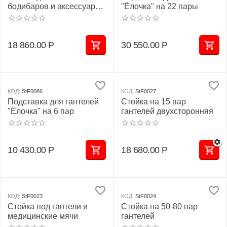
бодибаров и аксессуаров
"Ёлочка" на 22 пары
"Ёлочка"
18 860.00
Р
30 550.00
Р
КОД:
StF0086
КОД:
StF0027
Подставка для гантелей
Стойка на 15 пар
"Ёлочка" на 6 пар
гантелей двухсторонняя
10 430.00
Р
18 680.00
Р
КОД:
StF0023
КОД:
StF0024
Стойка под гантели и
Стойка на 50-80 пар
медицинские мячи
гантелей