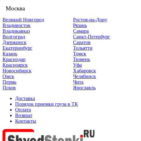
Москва
Великий Новгород
Ростов-на-Дону
Владивосток
Рязань
Владикавказ
Самара
Волгоград
Санкт-Петербург
Дзержинск
Саратов
Екатеринбург
Тольятти
Казань
Томск
Краснодар
Тюмень
Красноярск
Уфа
Новосибирск
Хабаровск
Омск
Челябинск
Пермь
Чита
Псков
Ярославль
Доставка
Порядок приемки груза в ТК
Оплата
Возврат
Контакты