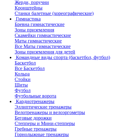
Жерди, поручни
Кронштейны
Станки балетные (хореографические)
Гимнастика
Бревна гимнастические
Зоны приземления
Скамейки гимнастические
Маты гимнастические
Все Маты гимнастические
Зоны приземления для детей
Командные виды спорта (баскетбол, футбол)
Баскетбол
Все Баскетбол
Кольца
Стойки
Щиты
Футбол
Футбольные ворота
Кардиотренажеры
Эллиптические тренажеры
Велотренажеры и велоэргометры
Беговые дорожки
Степперы и Мини-степперы
Гребные тренажеры
Горнолыжные тренажеры