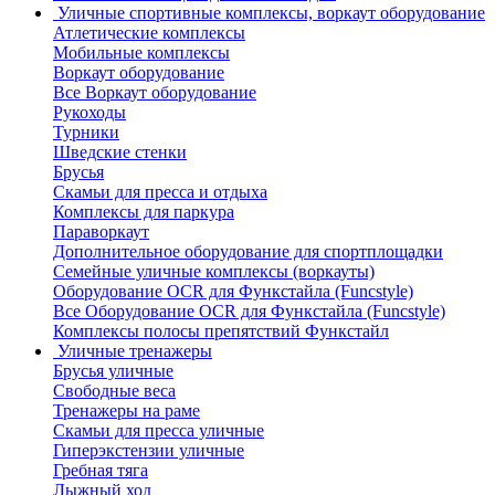
Уличные спортивные комплексы, воркаут оборудование
Атлетические комплексы
Мобильные комплексы
Воркаут оборудование
Все Воркаут оборудование
Рукоходы
Турники
Шведские стенки
Брусья
Скамьи для пресса и отдыха
Комплексы для паркура
Параворкаут
Дополнительное оборудование для спортплощадки
Семейные уличные комплексы (воркауты)
Оборудование OCR для Функстайла (Funcstyle)
Все Оборудование OCR для Функстайла (Funcstyle)
Комплексы полосы препятствий Функстайл
Уличные тренажеры
Брусья уличные
Свободные веса
Тренажеры на раме
Скамьи для пресса уличные
Гиперэкстензии уличные
Гребная тяга
Лыжный ход