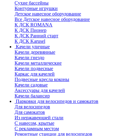
Сухие бассейны
Контурные игрушки
Детское навесное оборудование
Все Детское навесное оборудование
К ДСК ROMANA
К ДСК Пионер
К ДСК Ранний старт
К ДСК Karusel
Качели уличные
Качели деревянные
Качели гнездо
Качели металлические
Качели подвесные
Каркас для качелей
Подвесные кресла коконы
Качели садовые
Аксессуары для качелей
Качели балансир
Парковки для велосипедов и самокатов
Для велосипедов
Для самокатов
Из нержавеющей стали
С навесом, крытые
С рекламным местом
Ремонтные станции для велосипедов