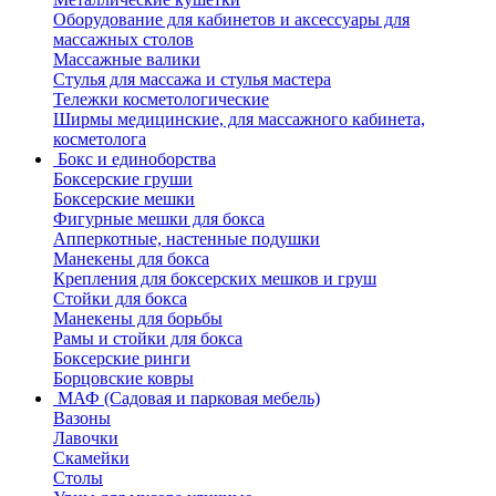
Оборудование для кабинетов и аксессуары для
массажных столов
Массажные валики
Стулья для массажа и стулья мастера
Тележки косметологические
Ширмы медицинские, для массажного кабинета,
косметолога
Бокс и единоборства
Боксерские груши
Боксерские мешки
Фигурные мешки для бокса
Апперкотные, настенные подушки
Манекены для бокса
Крепления для боксерских мешков и груш
Стойки для бокса
Манекены для борьбы
Рамы и стойки для бокса
Боксерские ринги
Борцовские ковры
МАФ (Садовая и парковая мебель)
Вазоны
Лавочки
Скамейки
Столы