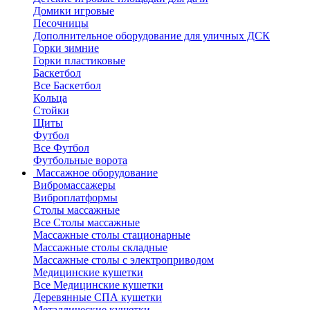
Домики игровые
Песочницы
Дополнительное оборудование для уличных ДСК
Горки зимние
Горки пластиковые
Баскетбол
Все Баскетбол
Кольца
Стойки
Щиты
Футбол
Все Футбол
Футбольные ворота
Массажное оборудование
Вибромассажеры
Виброплатформы
Столы массажные
Все Столы массажные
Массажные столы стационарные
Массажные столы складные
Массажные столы с электроприводом
Медицинские кушетки
Все Медицинские кушетки
Деревянные СПА кушетки
Металлические кушетки