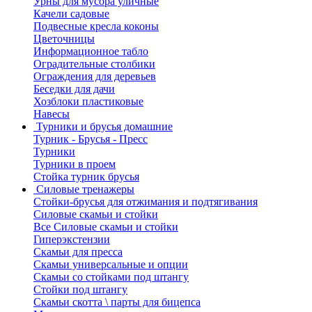
Урны для мусора уличные
Качели садовые
Подвесные кресла коконы
Цветочницы
Информационное табло
Оградительные столбики
Ограждения для деревьев
Беседки для дачи
Хозблоки пластиковые
Навесы
Турники и брусья домашние
Турник - Брусья - Пресс
Турники
Турники в проем
Стойка турник брусья
Силовые тренажеры
Стойки-брусья для отжимания и подтягивания
Силовые скамьи и стойки
Все Силовые скамьи и стойки
Гиперэкстензии
Скамьи для пресса
Скамьи универсальные и опции
Скамьи со стойками под штангу
Стойки под штангу
Скамьи скотта \ парты для бицепса