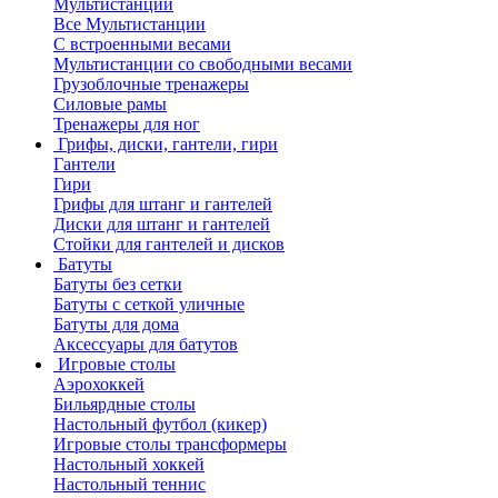
Мультистанции
Все Мультистанции
С встроенными весами
Мультистанции со свободными весами
Грузоблочные тренажеры
Силовые рамы
Тренажеры для ног
Грифы, диски, гантели, гири
Гантели
Гири
Грифы для штанг и гантелей
Диски для штанг и гантелей
Стойки для гантелей и дисков
Батуты
Батуты без сетки
Батуты с сеткой уличные
Батуты для дома
Аксессуары для батутов
Игровые столы
Аэрохоккей
Бильярдные столы
Настольный футбол (кикер)
Игровые столы трансформеры
Настольный хоккей
Настольный теннис