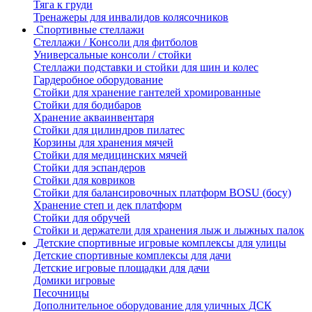
Тяга к груди
Тренажеры для инвалидов колясочников
Спортивные стеллажи
Стеллажи / Консоли для фитболов
Универсальные консоли / стойки
Стеллажи подставки и стойки для шин и колес
Гардеробное оборудование
Стойки для хранение гантелей хромированные
Стойки для бодибаров
Хранение акваинвентаря
Стойки для цилиндров пилатес
Корзины для хранения мячей
Стойки для медицинских мячей
Стойки для эспандеров
Стойки для ковриков
Стойки для балансировочных платформ BOSU (босу)
Хранение степ и дек платформ
Стойки для обручей
Стойки и держатели для хранения лыж и лыжных палок
Детские спортивные игровые комплексы для улицы
Детские спортивные комплексы для дачи
Детские игровые площадки для дачи
Домики игровые
Песочницы
Дополнительное оборудование для уличных ДСК