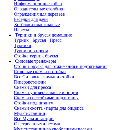
Информационное табло
Оградительные столбики
Ограждения для деревьев
Беседки для дачи
Хозблоки пластиковые
Навесы
Турники и брусья домашние
Турник - Брусья - Пресс
Турники
Турники в проем
Стойка турник брусья
Силовые тренажеры
Стойки-брусья для отжимания и подтягивания
Силовые скамьи и стойки
Все Силовые скамьи и стойки
Гиперэкстензии
Скамьи для пресса
Скамьи универсальные и опции
Скамьи со стойками под штангу
Стойки под штангу
Скамьи скотта \ парты для бицепса
Мультистанции
Все Мультистанции
С встроенными весами
Мультистанции со свободными весами