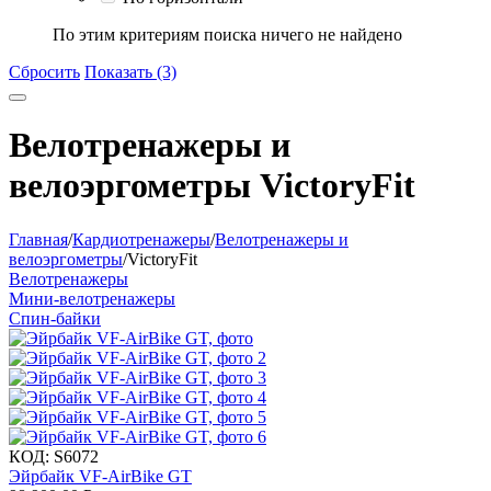
По этим критериям поиска ничего не найдено
Сбросить
Показать (3)
Велотренажеры и
велоэргометры VictoryFit
Главная
/
Кардиотренажеры
/
Велотренажеры и
велоэргометры
/
VictoryFit
Велотренажеры
Мини-велотренажеры
Спин-байки
КОД:
S6072
Эйрбайк VF-AirBike GT