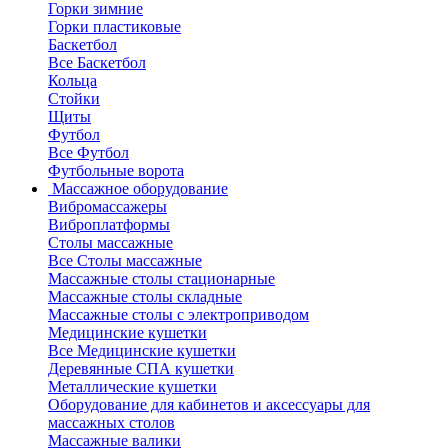
Горки зимние
Горки пластиковые
Баскетбол
Все Баскетбол
Кольца
Стойки
Щиты
Футбол
Все Футбол
Футбольные ворота
Массажное оборудование
Вибромассажеры
Виброплатформы
Столы массажные
Все Столы массажные
Массажные столы стационарные
Массажные столы складные
Массажные столы с электроприводом
Медицинские кушетки
Все Медицинские кушетки
Деревянные СПА кушетки
Металлические кушетки
Оборудование для кабинетов и аксессуары для
массажных столов
Массажные валики