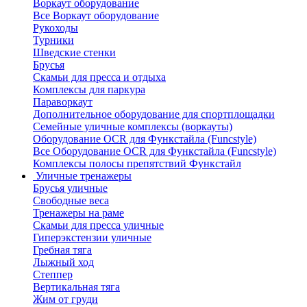
Воркаут оборудование
Все Воркаут оборудование
Рукоходы
Турники
Шведские стенки
Брусья
Скамьи для пресса и отдыха
Комплексы для паркура
Параворкаут
Дополнительное оборудование для спортплощадки
Семейные уличные комплексы (воркауты)
Оборудование OCR для Функстайла (Funcstyle)
Все Оборудование OCR для Функстайла (Funcstyle)
Комплексы полосы препятствий Функстайл
Уличные тренажеры
Брусья уличные
Свободные веса
Тренажеры на раме
Скамьи для пресса уличные
Гиперэкстензии уличные
Гребная тяга
Лыжный ход
Степпер
Вертикальная тяга
Жим от груди