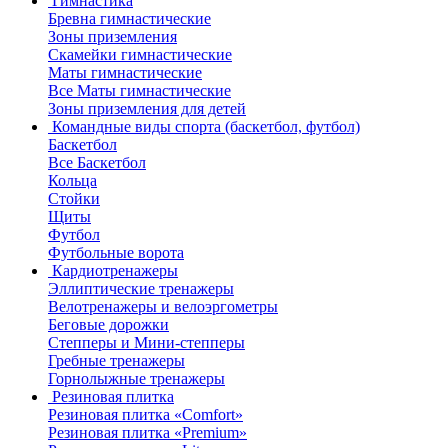
Гимнастика
Бревна гимнастические
Зоны приземления
Скамейки гимнастические
Маты гимнастические
Все Маты гимнастические
Зоны приземления для детей
Командные виды спорта (баскетбол, футбол)
Баскетбол
Все Баскетбол
Кольца
Стойки
Щиты
Футбол
Футбольные ворота
Кардиотренажеры
Эллиптические тренажеры
Велотренажеры и велоэргометры
Беговые дорожки
Степперы и Мини-степперы
Гребные тренажеры
Горнолыжные тренажеры
Резиновая плитка
Резиновая плитка «Comfort»
Резиновая плитка «Premium»