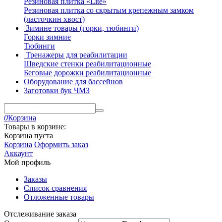
Резиновая плитка «Lite»
Резиновая плитка со скрытым крепежным замком
(ласточкин хвост)
Зимине товары (горки, тюбинги)
Горки зимние
Тюбинги
Тренажеры для реабилитации
Шведские стенки реабилитационные
Беговые дорожки реабилитационные
Оборудование для бассейнов
Заготовки бук ЧМЗ
0
Корзина
Товары в корзине:
Корзина пуста
Корзина
Оформить заказ
Аккаунт
Мой профиль
Заказы
Список сравнения
Отложенные товары
Отслеживание заказа