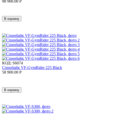
98 900.00
Р
В корзину
КОД:
S6074
Спинбайк VF-GymRider 225 Black
58 900.00
Р
В корзину