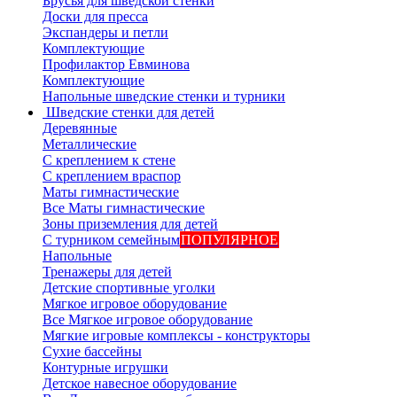
Брусья для шведской стенки
Доски для пресса
Экспандеры и петли
Комплектующие
Профилактор Евминова
Комплектующие
Напольные шведские стенки и турники
Шведские стенки для детей
Деревянные
Металлические
С креплением к стене
С креплением враспор
Маты гимнастические
Все Маты гимнастические
Зоны приземления для детей
С турником семейным
ПОПУЛЯРНОЕ
Напольные
Тренажеры для детей
Детские спортивные уголки
Мягкое игровое оборудование
Все Мягкое игровое оборудование
Мягкие игровые комплексы - конструкторы
Сухие бассейны
Контурные игрушки
Детское навесное оборудование