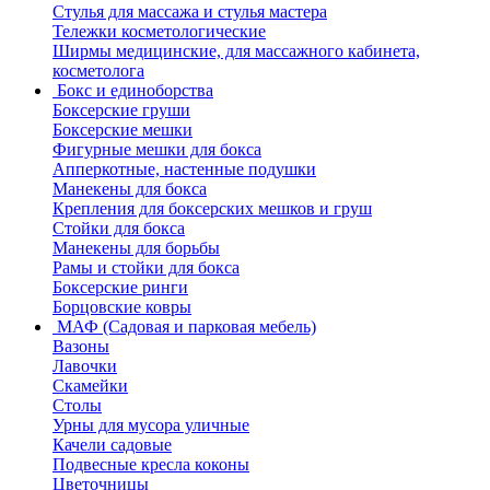
Стулья для массажа и стулья мастера
Тележки косметологические
Ширмы медицинские, для массажного кабинета,
косметолога
Бокс и единоборства
Боксерские груши
Боксерские мешки
Фигурные мешки для бокса
Апперкотные, настенные подушки
Манекены для бокса
Крепления для боксерских мешков и груш
Стойки для бокса
Манекены для борьбы
Рамы и стойки для бокса
Боксерские ринги
Борцовские ковры
МАФ (Садовая и парковая мебель)
Вазоны
Лавочки
Скамейки
Столы
Урны для мусора уличные
Качели садовые
Подвесные кресла коконы
Цветочницы