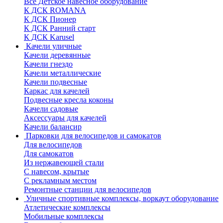
Все Детское навесное оборудование
К ДСК ROMANA
К ДСК Пионер
К ДСК Ранний старт
К ДСК Karusel
Качели уличные
Качели деревянные
Качели гнездо
Качели металлические
Качели подвесные
Каркас для качелей
Подвесные кресла коконы
Качели садовые
Аксессуары для качелей
Качели балансир
Парковки для велосипедов и самокатов
Для велосипедов
Для самокатов
Из нержавеющей стали
С навесом, крытые
С рекламным местом
Ремонтные станции для велосипедов
Уличные спортивные комплексы, воркаут оборудование
Атлетические комплексы
Мобильные комплексы