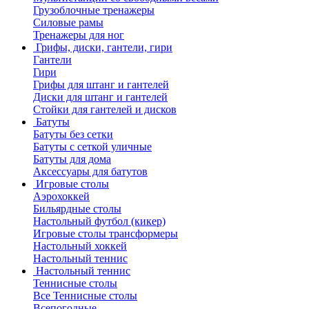
Грузоблочные тренажеры
Силовые рамы
Тренажеры для ног
Грифы, диски, гантели, гири
Гантели
Гири
Грифы для штанг и гантелей
Диски для штанг и гантелей
Стойки для гантелей и дисков
Батуты
Батуты без сетки
Батуты с сеткой уличные
Батуты для дома
Аксессуары для батутов
Игровые столы
Аэрохоккей
Бильярдные столы
Настольный футбол (кикер)
Игровые столы трансформеры
Настольный хоккей
Настольный теннис
Настольный теннис
Теннисные столы
Все Теннисные столы
Всепогодные