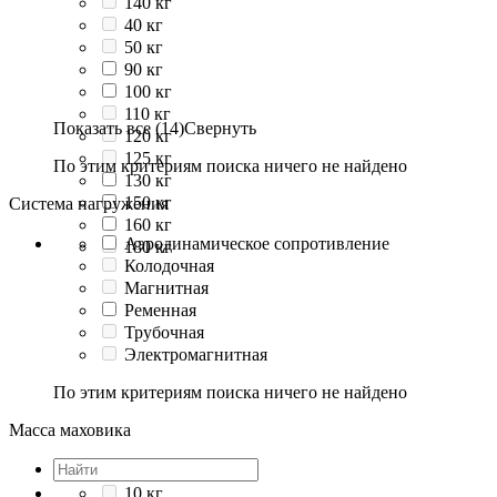
140 кг
40 кг
50 кг
90 кг
100 кг
110 кг
Показать все (14)
Свернуть
120 кг
125 кг
По этим критериям поиска ничего не найдено
130 кг
150 кг
Система нагружения
160 кг
Аэродинамическое сопротивление
180 кг
Колодочная
Магнитная
Ременная
Трубочная
Электромагнитная
По этим критериям поиска ничего не найдено
Масса маховика
10 кг