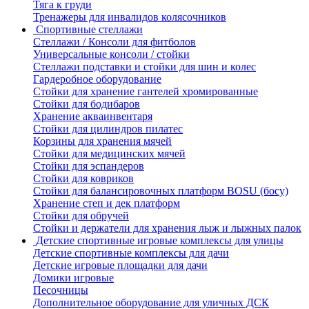
Тяга к груди
Тренажеры для инвалидов колясочников
Спортивные стеллажи
Стеллажи / Консоли для фитболов
Универсальные консоли / стойки
Стеллажи подставки и стойки для шин и колес
Гардеробное оборудование
Стойки для хранение гантелей хромированные
Стойки для бодибаров
Хранение акваинвентаря
Стойки для цилиндров пилатес
Корзины для хранения мячей
Стойки для медицинских мячей
Стойки для эспандеров
Стойки для ковриков
Стойки для балансировочных платформ BOSU (босу)
Хранение степ и дек платформ
Стойки для обручей
Стойки и держатели для хранения лыж и лыжных палок
Детские спортивные игровые комплексы для улицы
Детские спортивные комплексы для дачи
Детские игровые площадки для дачи
Домики игровые
Песочницы
Дополнительное оборудование для уличных ДСК