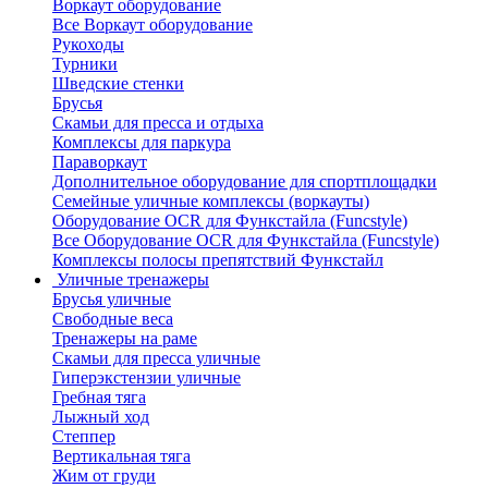
Воркаут оборудование
Все Воркаут оборудование
Рукоходы
Турники
Шведские стенки
Брусья
Скамьи для пресса и отдыха
Комплексы для паркура
Параворкаут
Дополнительное оборудование для спортплощадки
Семейные уличные комплексы (воркауты)
Оборудование OCR для Функстайла (Funcstyle)
Все Оборудование OCR для Функстайла (Funcstyle)
Комплексы полосы препятствий Функстайл
Уличные тренажеры
Брусья уличные
Свободные веса
Тренажеры на раме
Скамьи для пресса уличные
Гиперэкстензии уличные
Гребная тяга
Лыжный ход
Степпер
Вертикальная тяга
Жим от груди