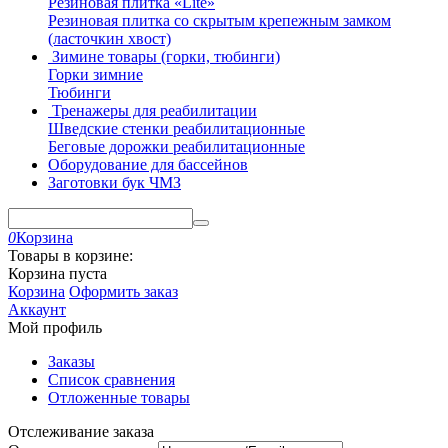
Резиновая плитка «Lite»
Резиновая плитка со скрытым крепежным замком
(ласточкин хвост)
Зимине товары (горки, тюбинги)
Горки зимние
Тюбинги
Тренажеры для реабилитации
Шведские стенки реабилитационные
Беговые дорожки реабилитационные
Оборудование для бассейнов
Заготовки бук ЧМЗ
0
Корзина
Товары в корзине:
Корзина пуста
Корзина
Оформить заказ
Аккаунт
Мой профиль
Заказы
Список сравнения
Отложенные товары
Отслеживание заказа