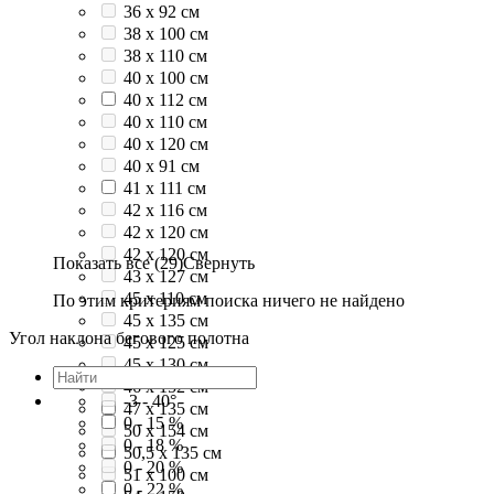
36 х 92 см
38 x 100 см
38 x 110 см
40 x 100 см
40 x 112 см
40 х 110 см
40 х 120 см
40 х 91 см
41 x 111 см
42 x 116 см
42 x 120 см
42 х 120 см
Показать все (29)
Свернуть
43 x 127 см
45 x 110 см
По этим критериям поиска ничего не найдено
45 x 135 см
Угол наклона бегового полотна
45 х 125 см
45 х 130 см
46 x 152 см
-3 - 40°
47 x 135 см
0 - 15 %
50 x 154 см
0 - 18 %
50,5 x 135 см
0 - 20 %
51 х 100 см
0 - 22 %