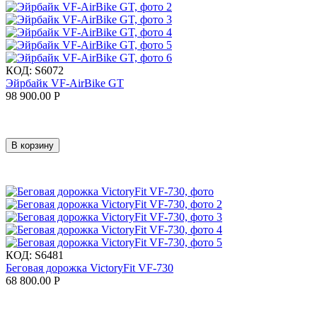
КОД:
S6072
Эйрбайк VF-AirBike GT
98 900.00
Р
В корзину
КОД:
S6481
Беговая дорожка VictoryFit VF-730
68 800.00
Р