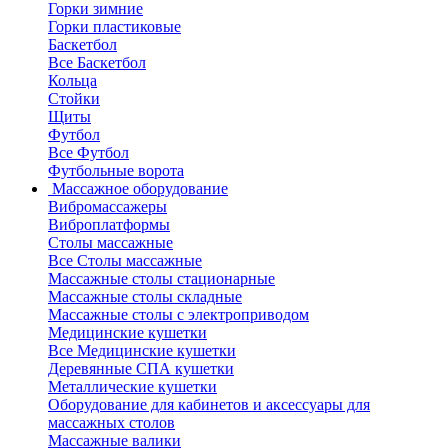
Горки зимние
Горки пластиковые
Баскетбол
Все Баскетбол
Кольца
Стойки
Щиты
Футбол
Все Футбол
Футбольные ворота
Массажное оборудование
Вибромассажеры
Виброплатформы
Столы массажные
Все Столы массажные
Массажные столы стационарные
Массажные столы складные
Массажные столы с электроприводом
Медицинские кушетки
Все Медицинские кушетки
Деревянные СПА кушетки
Металлические кушетки
Оборудование для кабинетов и аксессуары для
массажных столов
Массажные валики