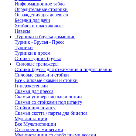
Информационное табло
Оградительные столбики
Ограждения для деревьев
Беседки для дачи
Хозблоки пластиковые
Навесы
Турники и брусья домашние
Турник - Брусья - Пресс
Турники
Турники в проем
Стойка турник брусья
Силовые тренажеры
Стойки-брусья для отжимания и подтягивания
Силовые скамьи и стойки
Все Силовые скамьи и стойки
Гиперэкстензии
Скамьи для пресса
Скамьи универсальные и опции
Скамьи со стойками под штангу
Стойки под штангу
Скамьи скотта \ парты для бицепса
Мультистанции
Все Мультистанции
С встроенными весами
Мультистанции со свободными весами