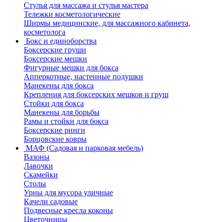
Стулья для массажа и стулья мастера
Тележки косметологические
Ширмы медицинские, для массажного кабинета,
косметолога
Бокс и единоборства
Боксерские груши
Боксерские мешки
Фигурные мешки для бокса
Апперкотные, настенные подушки
Манекены для бокса
Крепления для боксерских мешков и груш
Стойки для бокса
Манекены для борьбы
Рамы и стойки для бокса
Боксерские ринги
Борцовские ковры
МАФ (Садовая и парковая мебель)
Вазоны
Лавочки
Скамейки
Столы
Урны для мусора уличные
Качели садовые
Подвесные кресла коконы
Цветочницы