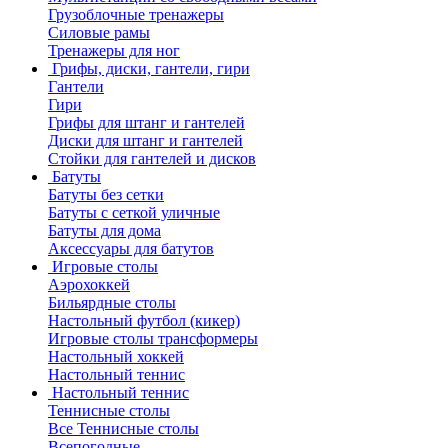
Грузоблочные тренажеры
Силовые рамы
Тренажеры для ног
Грифы, диски, гантели, гири
Гантели
Гири
Грифы для штанг и гантелей
Диски для штанг и гантелей
Стойки для гантелей и дисков
Батуты
Батуты без сетки
Батуты с сеткой уличные
Батуты для дома
Аксессуары для батутов
Игровые столы
Аэрохоккей
Бильярдные столы
Настольный футбол (кикер)
Игровые столы трансформеры
Настольный хоккей
Настольный теннис
Настольный теннис
Теннисные столы
Все Теннисные столы
Всепогодные