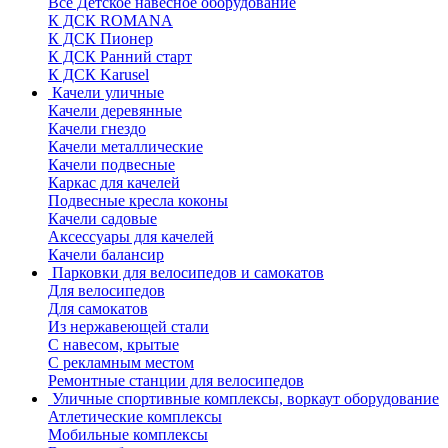
Все Детское навесное оборудование
К ДСК ROMANA
К ДСК Пионер
К ДСК Ранний старт
К ДСК Karusel
Качели уличные
Качели деревянные
Качели гнездо
Качели металлические
Качели подвесные
Каркас для качелей
Подвесные кресла коконы
Качели садовые
Аксессуары для качелей
Качели балансир
Парковки для велосипедов и самокатов
Для велосипедов
Для самокатов
Из нержавеющей стали
С навесом, крытые
С рекламным местом
Ремонтные станции для велосипедов
Уличные спортивные комплексы, воркаут оборудование
Атлетические комплексы
Мобильные комплексы