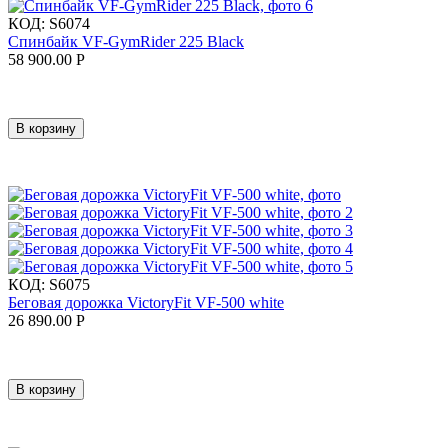
КОД:
S6074
Спинбайк VF-GymRider 225 Black
58 900.00
Р
В корзину
КОД:
S6075
Беговая дорожка VictoryFit VF-500 white
26 890.00
Р
В корзину