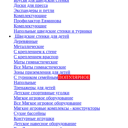
Брусья для шведской стенки
Доски для пресса
Экспандеры и петли
Комплектующие
Профилактор Евминова
Комплектующие
Напольные шведские стенки и турники
Шведские стенки для детей
Деревянные
Металлические
С креплением к стене
С креплением враспор
Маты гимнастические
Все Маты гимнастические
Зоны приземления для детей
С турником семейным
ПОПУЛЯРНОЕ
Напольные
Тренажеры для детей
Детские спортивные уголки
Мягкое игровое оборудование
Все Мягкое игровое оборудование
Мягкие игровые комплексы - конструкторы
Сухие бассейны
Контурные игрушки
Детское навесное оборудование