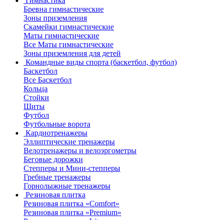
Гимнастика
Бревна гимнастические
Зоны приземления
Скамейки гимнастические
Маты гимнастические
Все Маты гимнастические
Зоны приземления для детей
Командные виды спорта (баскетбол, футбол)
Баскетбол
Все Баскетбол
Кольца
Стойки
Щиты
Футбол
Футбольные ворота
Кардиотренажеры
Эллиптические тренажеры
Велотренажеры и велоэргометры
Беговые дорожки
Степперы и Мини-степперы
Гребные тренажеры
Горнолыжные тренажеры
Резиновая плитка
Резиновая плитка «Comfort»
Резиновая плитка «Premium»