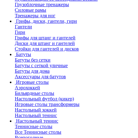
Грузоблочные тренажеры
Силовые рамы
Тренажеры для ног
Грифы, диски, гантели, гири
Гантели
Гири
Грифы для штанг и гантелей
Диски для штанг и гантелей
Стойки для гантелей и дисков
Батуты
Батуты без сетки
Батуты с сеткой уличные
Батуты для дома
Аксессуары для батутов
Игровые столы
Аэрохоккей
Бильярдные столы
Настольный футбол (кикер)
Игровые столы трансформеры
Настольный хоккей
Настольный теннис
Настольный теннис
Теннисные столы
Все Теннисные столы
Всепогодные