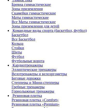
Гимнастика
Бревна гимнастические
Зоны приземления
Скамейки гимнастические
Маты гимнастические
Все Маты гимнастические
Зоны приземления для детей
Командные виды спорта (баскетбол, футбол)
Баскетбол
Все Баскетбол
Кольца
Стойки
Щиты
Футбол
Футбольные ворота
Кардиотренажеры
Эллиптические тренажеры
Велотренажеры и велоэргометры
Беговые дорожки
Степперы и Мини-степперы
Гребные тренажеры
Горнолыжные тренажеры
Резиновая плитка
Резиновая плитка «Comfort»
Резиновая плитка «Premium»