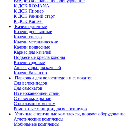
Все Детское навесное оборудование
К ДСК ROMANA
К ДСК Пионер
К ДСК Ранний старт
К ДСК Karusel
Качели уличные
Качели деревянные
Качели гнездо
Качели металлические
Качели подвесные
Каркас для качелей
Подвесные кресла коконы
Качели садовые
Аксессуары для качелей
Качели балансир
Парковки для велосипедов и самокатов
Для велосипедов
Для самокатов
Из нержавеющей стали
С навесом, крытые
С рекламным местом
Ремонтные станции для велосипедов
Уличные спортивные комплексы, воркаут оборудование
Атлетические комплексы
Мобильные комплексы