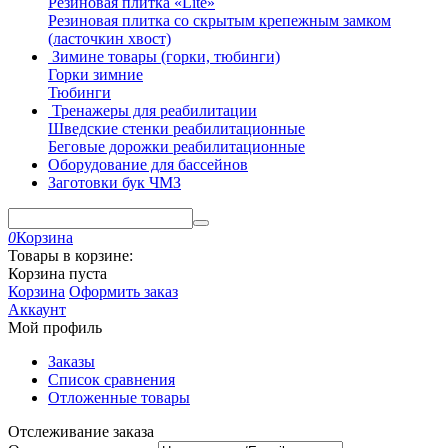
Резиновая плитка «Lite»
Резиновая плитка со скрытым крепежным замком
(ласточкин хвост)
Зимине товары (горки, тюбинги)
Горки зимние
Тюбинги
Тренажеры для реабилитации
Шведские стенки реабилитационные
Беговые дорожки реабилитационные
Оборудование для бассейнов
Заготовки бук ЧМЗ
0
Корзина
Товары в корзине:
Корзина пуста
Корзина
Оформить заказ
Аккаунт
Мой профиль
Заказы
Список сравнения
Отложенные товары
Отслеживание заказа