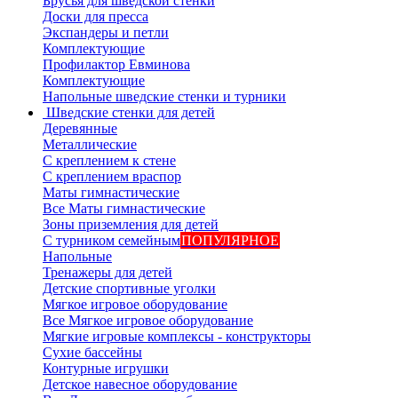
Брусья для шведской стенки
Доски для пресса
Экспандеры и петли
Комплектующие
Профилактор Евминова
Комплектующие
Напольные шведские стенки и турники
Шведские стенки для детей
Деревянные
Металлические
С креплением к стене
С креплением враспор
Маты гимнастические
Все Маты гимнастические
Зоны приземления для детей
С турником семейным
ПОПУЛЯРНОЕ
Напольные
Тренажеры для детей
Детские спортивные уголки
Мягкое игровое оборудование
Все Мягкое игровое оборудование
Мягкие игровые комплексы - конструкторы
Сухие бассейны
Контурные игрушки
Детское навесное оборудование