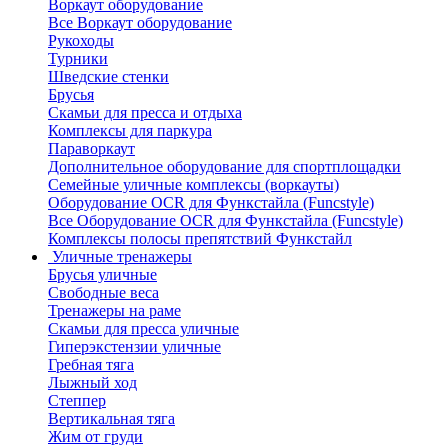
Воркаут оборудование
Все Воркаут оборудование
Рукоходы
Турники
Шведские стенки
Брусья
Скамьи для пресса и отдыха
Комплексы для паркура
Параворкаут
Дополнительное оборудование для спортплощадки
Семейные уличные комплексы (воркауты)
Оборудование OCR для Функстайла (Funcstyle)
Все Оборудование OCR для Функстайла (Funcstyle)
Комплексы полосы препятствий Функстайл
Уличные тренажеры
Брусья уличные
Свободные веса
Тренажеры на раме
Скамьи для пресса уличные
Гиперэкстензии уличные
Гребная тяга
Лыжный ход
Степпер
Вертикальная тяга
Жим от груди