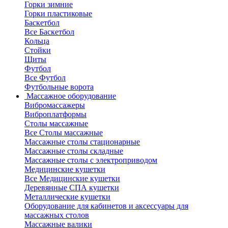
Горки зимние
Горки пластиковые
Баскетбол
Все Баскетбол
Кольца
Стойки
Щиты
Футбол
Все Футбол
Футбольные ворота
Массажное оборудование
Вибромассажеры
Виброплатформы
Столы массажные
Все Столы массажные
Массажные столы стационарные
Массажные столы складные
Массажные столы с электроприводом
Медицинские кушетки
Все Медицинские кушетки
Деревянные СПА кушетки
Металлические кушетки
Оборудование для кабинетов и аксессуары для
массажных столов
Массажные валики