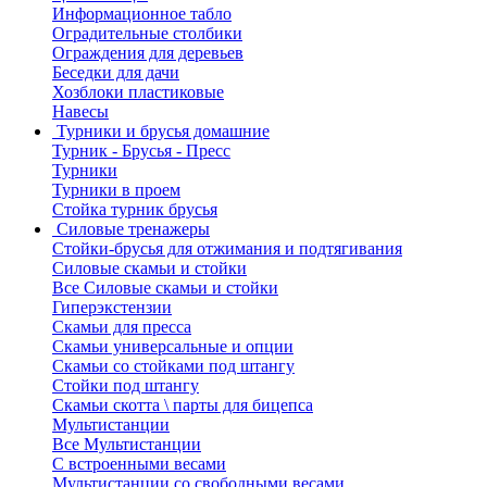
Информационное табло
Оградительные столбики
Ограждения для деревьев
Беседки для дачи
Хозблоки пластиковые
Навесы
Турники и брусья домашние
Турник - Брусья - Пресс
Турники
Турники в проем
Стойка турник брусья
Силовые тренажеры
Стойки-брусья для отжимания и подтягивания
Силовые скамьи и стойки
Все Силовые скамьи и стойки
Гиперэкстензии
Скамьи для пресса
Скамьи универсальные и опции
Скамьи со стойками под штангу
Стойки под штангу
Скамьи скотта \ парты для бицепса
Мультистанции
Все Мультистанции
С встроенными весами
Мультистанции со свободными весами