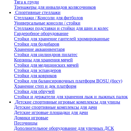
Тяга к груди
Тренажеры для инвалидов колясочников
Спортивные стеллажи
Стеллажи / Консоли для фитболов
Универсальные консоли / стойки
Стеллажи подставки и стойки для шин и колес
Гардеробное оборудование
Стойки для хранение гантелей хромированные
Стойки для бодибаров
Хранение акваинвентаря
Стойки для цилиндров пилатес
Корзины для хранения мячей
Стойки для медицинских мячей
Стойки для эспандеров
Стойки для ковриков
Стойки для балансировочных платформ BOSU (босу)
Хранение степ и дек платформ
Стойки для обручей
Стойки и держатели для хранения лыж и лыжных палок
Детские спортивные игровые комплексы для улицы
Детские спортивные комплексы для дачи
Детские игровые площадки для дачи
Домики игровые
Песочницы
Дополнительное оборудование для уличных ДСК