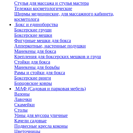
Стулья для массажа и стулья мастера
Тележки косметологические
Ширмы медицинские, для массажного кабинета,
косметолога
Бокс и единоборства
Боксерские груши
Боксерские мешки
Фигурные мешки для бокса
Апперкотные, настенные подушки
Манекены для бокса
Крепления для боксерских мешков и груш
Стойки для бокса
Манекены для борьбы
Рамы и стойки для бокса
Боксерские ринги
Борцовские ковры
МАФ (Садовая и парковая мебель)
Вазоны
Лавочки
Скамейки
Столы
Урны для мусора уличные
Качели садовые
Подвесные кресла коконы
Цветочницы