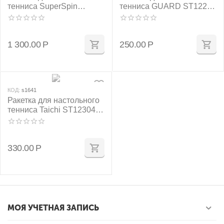
тенниса SuperSpin
тенниса GUARD ST12204
ST12601 6*
2*
1 300.00
Р
250.00
Р
КОД:
s1641
Ракетка для настольного
тенниса Taichi ST12304
3*
330.00
Р
МОЯ УЧЕТНАЯ ЗАПИСЬ