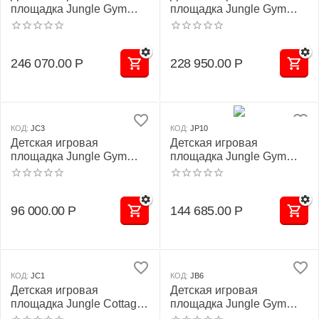
площадка Jungle Gym
площадка Jungle Gym
JВ4 "Кайлас"
JP14 "Эбеко"
246 070.00
Р
228 950.00
Р
КОД:
JC3
КОД:
JP10
Детская игровая
Детская игровая
площадка Jungle Gym
площадка Jungle Gym
JC3 "Ай-Петри"
JP10 "Тибет"
96 000.00
Р
144 685.00
Р
КОД:
JC1
КОД:
JB6
Детская игровая
Детская игровая
площадка Jungle Cottage
площадка Jungle Gym
JC1
JВ6 "Альпы"