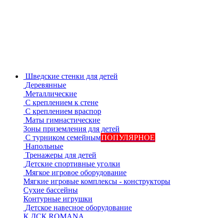
Шведские стенки для детей
Деревянные
Металлические
С креплением к стене
С креплением враспор
Маты гимнастические
Зоны приземления для детей
С турником семейным
ПОПУЛЯРНОЕ
Напольные
Тренажеры для детей
Детские спортивные уголки
Мягкое игровое оборудование
Мягкие игровые комплексы - конструкторы
Сухие бассейны
Контурные игрушки
Детское навесное оборудование
К ДСК ROMANA