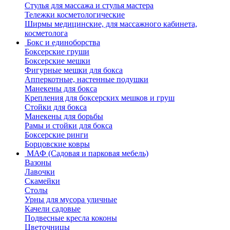
Стулья для массажа и стулья мастера
Тележки косметологические
Ширмы медицинские, для массажного кабинета,
косметолога
Бокс и единоборства
Боксерские груши
Боксерские мешки
Фигурные мешки для бокса
Апперкотные, настенные подушки
Манекены для бокса
Крепления для боксерских мешков и груш
Стойки для бокса
Манекены для борьбы
Рамы и стойки для бокса
Боксерские ринги
Борцовские ковры
МАФ (Садовая и парковая мебель)
Вазоны
Лавочки
Скамейки
Столы
Урны для мусора уличные
Качели садовые
Подвесные кресла коконы
Цветочницы