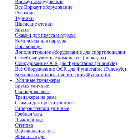
Воркаут оборудование
Все Воркаут оборудование
Рукоходы
Турники
Шведские стенки
Брусья
Скамьи для пресса и отдыха
Комплексы для паркура
Параворкаут
Дополнительное оборудование для спортплощадки
Семейные уличные комплексы (воркауты)
Оборудование OCR для Функстайла (Funcstyle)
Все Оборудование OCR для Функстайла (Funcstyle)
Комплексы полосы препятствий Функстайл
Уличные тренажеры
Брусья уличные
Свободные веса
Тренажеры на раме
Скамьи для пресса уличные
Гиперэкстензии уличные
Гребная тяга
Лыжный ход
Степпер
Вертикальная тяга
Жим от груди