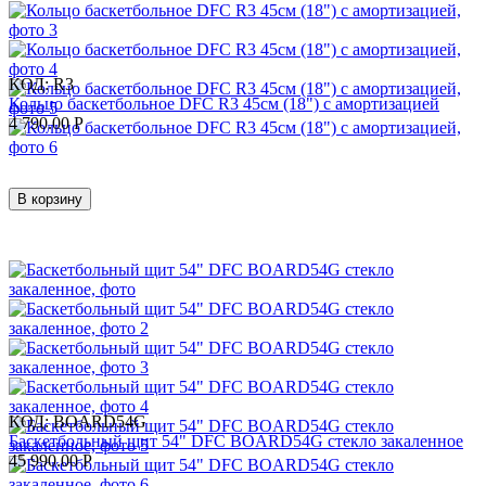
КОД:
R3
Кольцо баскетбольное DFC R3 45см (18") с амортизацией
4 790.00
Р
В корзину
КОД:
BOARD54G
Баскетбольный щит 54" DFC BOARD54G стекло закаленное
45 990.00
Р