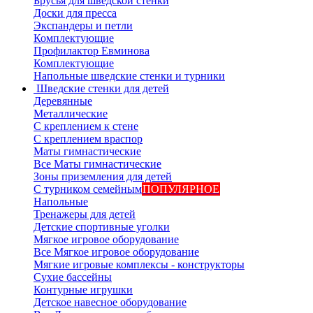
Брусья для шведской стенки
Доски для пресса
Экспандеры и петли
Комплектующие
Профилактор Евминова
Комплектующие
Напольные шведские стенки и турники
Шведские стенки для детей
Деревянные
Металлические
С креплением к стене
С креплением враспор
Маты гимнастические
Все Маты гимнастические
Зоны приземления для детей
С турником семейным
ПОПУЛЯРНОЕ
Напольные
Тренажеры для детей
Детские спортивные уголки
Мягкое игровое оборудование
Все Мягкое игровое оборудование
Мягкие игровые комплексы - конструкторы
Сухие бассейны
Контурные игрушки
Детское навесное оборудование