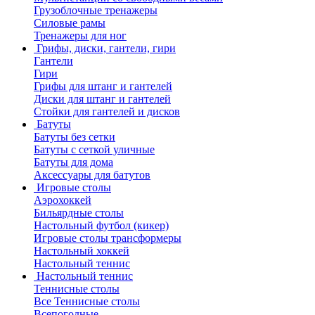
Грузоблочные тренажеры
Силовые рамы
Тренажеры для ног
Грифы, диски, гантели, гири
Гантели
Гири
Грифы для штанг и гантелей
Диски для штанг и гантелей
Стойки для гантелей и дисков
Батуты
Батуты без сетки
Батуты с сеткой уличные
Батуты для дома
Аксессуары для батутов
Игровые столы
Аэрохоккей
Бильярдные столы
Настольный футбол (кикер)
Игровые столы трансформеры
Настольный хоккей
Настольный теннис
Настольный теннис
Теннисные столы
Все Теннисные столы
Всепогодные