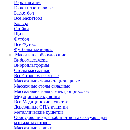
Горки зимние
Горки пластиковые
Баскетбол
Все Баскетбол
Кольца
Стойки
Щиты
Футбол
Все Футбол
Футбольные ворота
Массажное оборудование
Вибромассажеры
Виброплатформы
Столы массажные
Все Столы массажные
Массажные столы стационарные
Массажные столы складные
Массажные столы с электроприводом
Медицинские кушетки
Все Медицинские кушетки
Деревянные СПА кушетки
Металлические кушетки
Оборудование для кабинетов и аксессуары для
массажных столов
Массажные валики