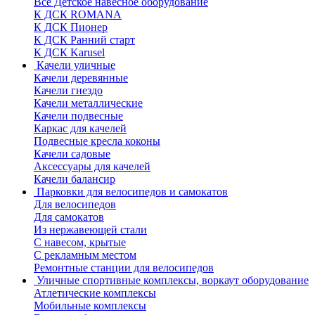
Все Детское навесное оборудование
К ДСК ROMANA
К ДСК Пионер
К ДСК Ранний старт
К ДСК Karusel
Качели уличные
Качели деревянные
Качели гнездо
Качели металлические
Качели подвесные
Каркас для качелей
Подвесные кресла коконы
Качели садовые
Аксессуары для качелей
Качели балансир
Парковки для велосипедов и самокатов
Для велосипедов
Для самокатов
Из нержавеющей стали
С навесом, крытые
С рекламным местом
Ремонтные станции для велосипедов
Уличные спортивные комплексы, воркаут оборудование
Атлетические комплексы
Мобильные комплексы