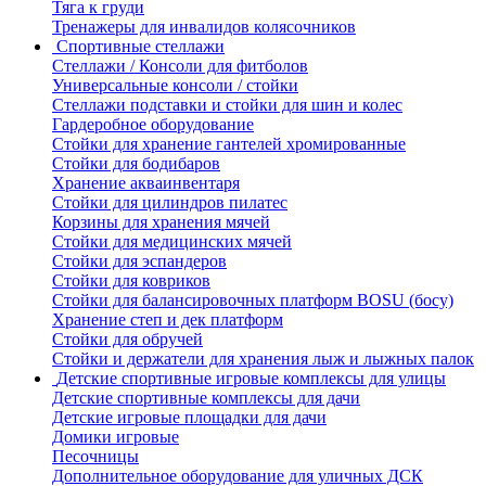
Тяга к груди
Тренажеры для инвалидов колясочников
Спортивные стеллажи
Стеллажи / Консоли для фитболов
Универсальные консоли / стойки
Стеллажи подставки и стойки для шин и колес
Гардеробное оборудование
Стойки для хранение гантелей хромированные
Стойки для бодибаров
Хранение акваинвентаря
Стойки для цилиндров пилатес
Корзины для хранения мячей
Стойки для медицинских мячей
Стойки для эспандеров
Стойки для ковриков
Стойки для балансировочных платформ BOSU (босу)
Хранение степ и дек платформ
Стойки для обручей
Стойки и держатели для хранения лыж и лыжных палок
Детские спортивные игровые комплексы для улицы
Детские спортивные комплексы для дачи
Детские игровые площадки для дачи
Домики игровые
Песочницы
Дополнительное оборудование для уличных ДСК