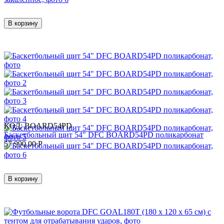
В корзину
КОД:
BOARD54PD
Баскетбольный щит 54" DFC BOARD54PD поликарбонат
57 990.00
Р
В корзину