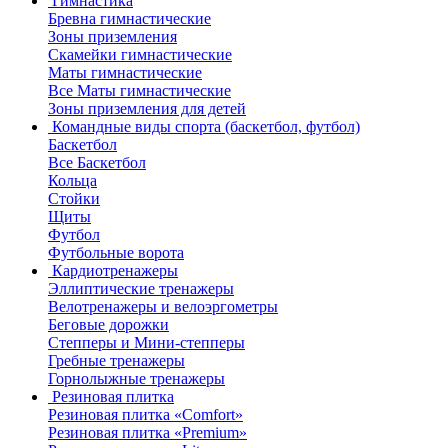
Гимнастика
Бревна гимнастические
Зоны приземления
Скамейки гимнастические
Маты гимнастические
Все Маты гимнастические
Зоны приземления для детей
Командные виды спорта (баскетбол, футбол)
Баскетбол
Все Баскетбол
Кольца
Стойки
Щиты
Футбол
Футбольные ворота
Кардиотренажеры
Эллиптические тренажеры
Велотренажеры и велоэргометры
Беговые дорожки
Степперы и Мини-степперы
Гребные тренажеры
Горнолыжные тренажеры
Резиновая плитка
Резиновая плитка «Comfort»
Резиновая плитка «Premium»