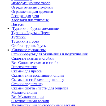
Информационное табло
Оградительные столбики
Ограждения для деревьев
Беседки для дачи
Хозблоки пластиковые
Навесы
Турники и брусья домашние
Турник - Брусья - Пресс
Турники
Турники в проем
Стойка турник брусья
Силовые тренажеры
Стойки-брусья для отжимания и подтягивания
Силовые скамьи и стойки
Все Силовые скамьи и стойки
Гиперэкстензии
Скамьи для пресса
Скамьи универсальные и опции
Скамьи со стойками под штангу
Стойки под штангу
Скамьи скотта \ парты для бицепса
Мультистанции
Все Мультистанции
С встроенными весами
Мультистанции со свободными весами