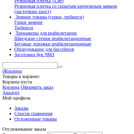
Резиновая плитка «Lite»
Резиновая плитка со скрытым крепежным замком
(ласточкин хвост)
Зимине товары (горки, тюбинги)
Горки зимние
Тюбинги
Тренажеры для реабилитации
Шведские стенки реабилитационные
Беговые дорожки реабилитационные
Оборудование для бассейнов
Заготовки бук ЧМЗ
0
Корзина
Товары в корзине:
Корзина пуста
Корзина
Оформить заказ
Аккаунт
Мой профиль
Заказы
Список сравнения
Отложенные товары
Отслеживание заказа