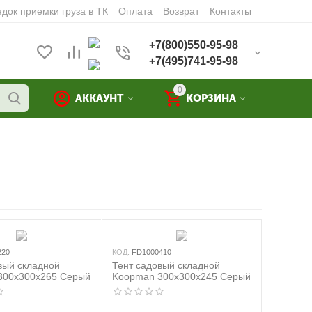
док приемки груза в ТК
Оплата
Возврат
Контакты
+7(800)550-95-98
+7(495)741-95-98
0
АККАУНТ
КОРЗИНА
220
КОД:
FD1000410
вый складной
Тент садовый складной
300x300x265 Серый
Koopman 300x300x245 Серый