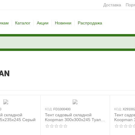
Доставка
Поря
икам
Каталог
Акции
Новинки
Распродажа
AN
0
КОД:
FD1000400
КОД:
X29100
ый складной
Тент садовый складной
Тент садо
5x235x245 Серый
Koopman 300x300x245 Туапе
Koopman 
(бежевый)