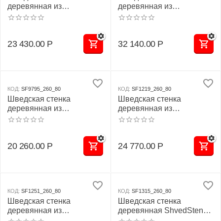
деревянная из
деревянная из
ламельного бука - БУК
ламельного бука - БУК
СТАНДАРТ - СТ+ (стенка
СТАНДАРТ - Т - БП - ДВ
+ турник семейный +
(стенка + турник + брусья
23 430.00
Р
32 140.00
Р
канат + кольца
с подлокотниками + доска
деревянные)
с валиками для пресса)
КОД:
SF9795_260_80
КОД:
SF1219_260_80
Шведская стенка
Шведская стенка
деревянная из
деревянная из
ламельного бука - БУК
ламельного бука - БУК
СТАНДАРТ - СТ (стенка +
СТАНДАРТ - Т - БП
турник семейный
(стенка + турник + брусья
20 260.00
Р
24 770.00
Р
навесной)
с подлокотниками)
КОД:
SF1251_260_80
КОД:
SF1315_260_80
Шведская стенка
Шведская стенка
деревянная из
деревянная ShvedStenki
ламельного бука - БУК
БУК СТАНДАРТ - Т