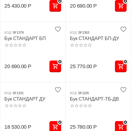
(стенка + турник-брусья-
25 430.00
Р
20 690.00
Р
пресс + доска угловая
для пресса)
КОД:
SF1379
КОД:
SF1363
Бук СТАНДАРТ БП
Бук СТАНДАРТ БП-ДУ
20 690.00
Р
25 770.00
Р
КОД:
SF1331
КОД:
SF1155
Бук СТАНДАРТ ДУ
Бук СТАНДАРТ-ТБ-ДВ
18 530.00
Р
25 780.00
Р