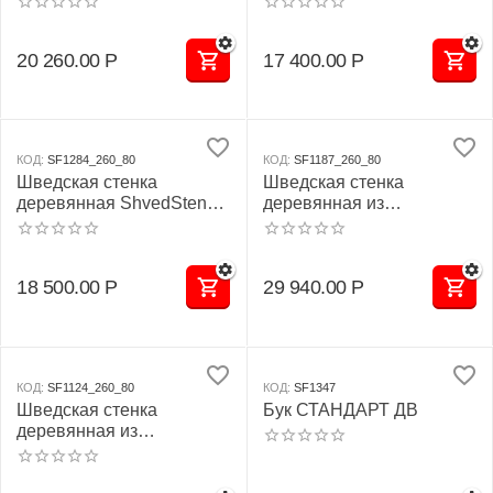
СТАНДАРТ - ТБПШ
(стенка + турник
(стенка + турник-брусья-
навесной)
20 260.00
Р
17 400.00
Р
пресс)
КОД:
SF1284_260_80
КОД:
SF1187_260_80
Шведская стенка
Шведская стенка
деревянная ShvedStenki
деревянная из
БУК СТАНДАРТ - ТБ
ламельного бука - БУК
(стенка + турник-брусья)
СТАНДАРТ - Т - БП - ДУ
(стенка + турник + брусья
18 500.00
Р
29 940.00
Р
с подлокотниками + доска
угловая для пресса)
КОД:
SF1124_260_80
КОД:
SF1347
Шведская стенка
Бук СТАНДАРТ ДВ
деревянная из
ламельного бука - БУК
СТАНДАРТ - ТБПШ - ДУ