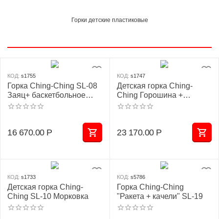
Горки детские пластиковые
КОД:
s1755
КОД:
s1747
Горка Ching-Ching SL-08
Детская горка Ching-
Заяц+ баскетбольное
Ching Горошина +
кольцо + качели
баскетбольное кольцо SL-
16
16 670.00
Р
23 170.00
Р
КОД:
s1733
КОД:
s5786
Детская горка Ching-
Горка Ching-Ching
Ching SL-10 Морковка
"Ракета + качели" SL-19