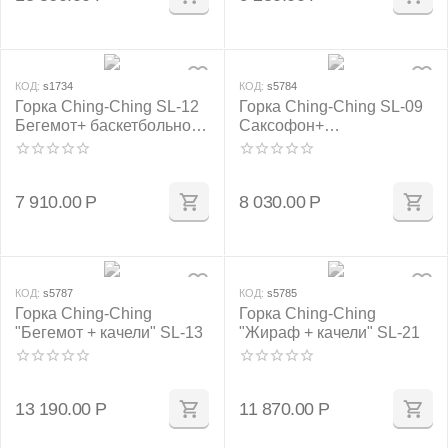
КОД:
s1734
КОД:
s5784
Горка Ching-Ching SL-12
Горка Ching-Ching SL-09
Бегемот+ баскетбольное
Саксофон+
кольцо
баскетбольное кольцо
7 910.00
Р
8 030.00
Р
КОД:
s5787
КОД:
s5785
Горка Ching-Ching
Горка Ching-Ching
"Бегемот + качели" SL-13
"Жираф + качели" SL-21
13 190.00
Р
11 870.00
Р